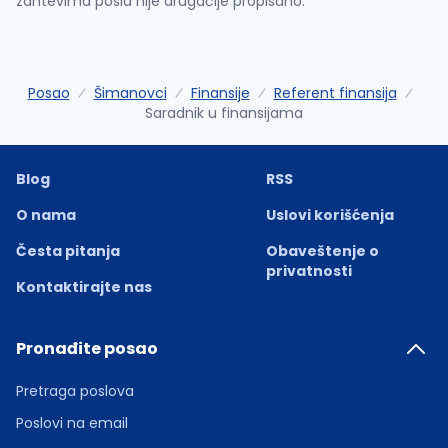
zahtevima posla nije drugačije propisano.
Posao
Šimanovci
Finansije
Referent finansija
Saradnik u finansijama
Blog
RSS
O nama
Uslovi korišćenja
Česta pitanja
Obaveštenje o
privatnosti
Kontaktirajte nas
Pronađite posao
Pretraga poslova
Poslovi na email