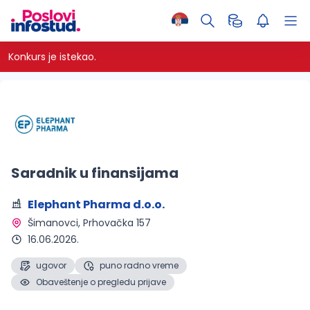
Konkurs je istekao.
Saradnik u finansijama
Elephant Pharma d.o.o.
Šimanovci
, Prhovačka 157
16.06.2026.
ugovor
puno radno vreme
Obaveštenje o pregledu prijave