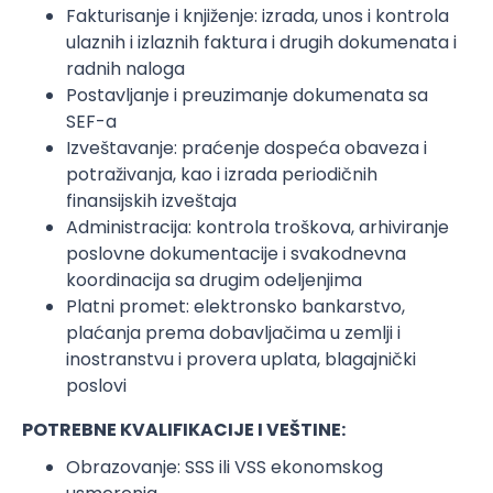
Fakturisanje i knjiženje: izrada, unos i kontrola
ulaznih i izlaznih faktura i drugih dokumenata i
radnih naloga
Postavljanje i preuzimanje dokumenata sa
SEF-a
Izveštavanje: praćenje dospeća obaveza i
potraživanja, kao i izrada periodičnih
finansijskih izveštaja
Administracija: kontrola troškova, arhiviranje
poslovne dokumentacije i svakodnevna
koordinacija sa drugim odeljenjima
Platni promet: elektronsko bankarstvo,
plaćanja prema dobavljačima u zemlji i
inostranstvu i provera uplata, blagajnički
poslovi
POTREBNE KVALIFIKACIJE I VEŠTINE:
Obrazovanje: SSS ili VSS ekonomskog