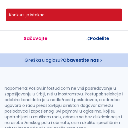
Konkurs je istekao.
Sačuvajte
Podelite
Greška u oglasu?
Obavestite nas
Napomena: Poslovi.infostud.com ne vrši posredovanje u
zapošljavanju u Srbiji, niti u inostranstvu. Postupak selekcije i
odabira kandidata je u nadležnosti poslodavca, a odredbe
ugovora o radu predstavljaju direktan dogovor između
poslodavca i zaposlenog. Svi pojmovi u oglasima, koji su
upotrebljeni u muškom rodu, odnose se bez diskriminacije i
na osobe ženskog pola i obrnuto, osim ukoliko specifičnim