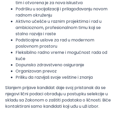
tim i otvorena je za nova iskustva
Podršku u socijalizaciji i prilagođavanju novom
radnom okruženju
Aktivno učešće u raznim projektima i rad u
ambicioznom, profesionalnom timu koji se
stalno razvija i raste
Podsticajne uslove za rad u modernom
poslovnom prostoru
Fleksibilno radno vreme i mogućnost rada od
kuće
Dopunsko zdravstveno osiguranje
Organizovan prevoz
Priliku da razvijaš svoje veštine i znanja
Slanjem prijave kandidat daje svoj pristanak da se
njegovi lični podaci obrađuju u postupku selekcije u
skladu sa Zakonom o zaštiti podataka o ličnosti. Biće
kontaktirani samo kandidati koji uđu u uži izbor.