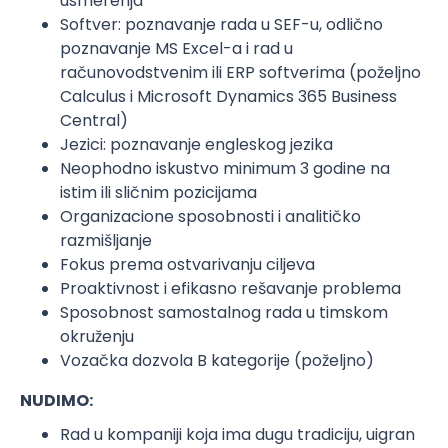
usmerenja
Softver: poznavanje rada u SEF-u, odlično
poznavanje MS Excel-a i rad u
računovodstvenim ili ERP softverima (poželjno
Calculus i Microsoft Dynamics 365 Business
Central)
Jezici: poznavanje engleskog jezika
Neophodno iskustvo minimum 3 godine na
istim ili sličnim pozicijama
Organizacione sposobnosti i analitičko
razmišljanje
Fokus prema ostvarivanju ciljeva
Proaktivnost i efikasno rešavanje problema
Sposobnost samostalnog rada u timskom
okruženju
Vozačka dozvola B kategorije (poželjno)
NUDIMO:
Rad u kompaniji koja ima dugu tradiciju, uigran