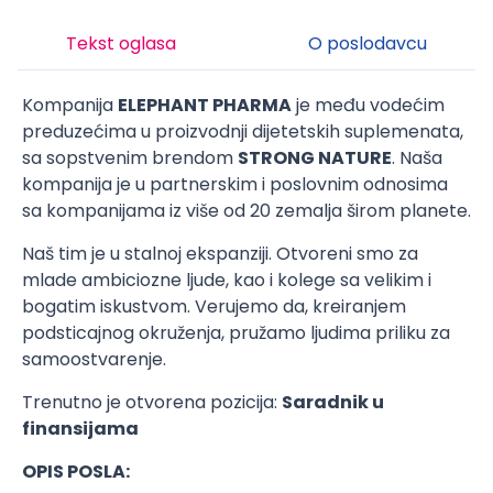
Tekst oglasa
O poslodavcu
Kompanija
ELEPHANT PHARMA
je među vodećim
preduzećima u proizvodnji dijetetskih suplemenata,
sa sopstvenim brendom
STRONG NATURE
. Naša
kompanija je u partnerskim i poslovnim odnosima
sa kompanijama iz više od 20 zemalja širom planete.
Naš tim je u stalnoj ekspanziji. Otvoreni smo za
mlade ambiciozne ljude, kao i kolege sa velikim i
bogatim iskustvom. Verujemo da, kreiranjem
podsticajnog okruženja, pružamo ljudima priliku za
samoostvarenje.
Trenutno je otvorena pozicija:
Saradnik u
finansijama
OPIS POSLA: