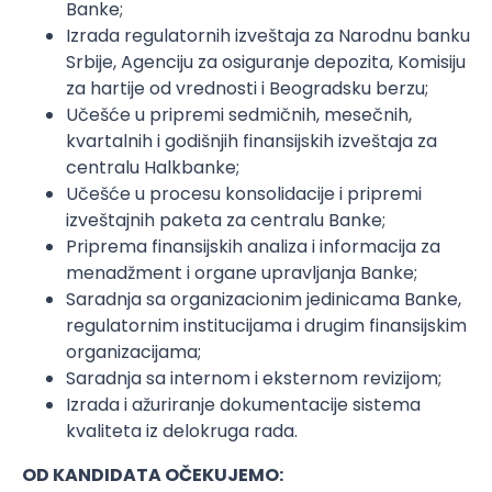
Banke;
Izrada regulatornih izveštaja za Narodnu banku
Srbije, Agenciju za osiguranje depozita, Komisiju
za hartije od vrednosti i Beogradsku berzu;
Učešće u pripremi sedmičnih, mesečnih,
kvartalnih i godišnjih finansijskih izveštaja za
centralu Halkbanke;
Učešće u procesu konsolidacije i pripremi
izveštajnih paketa za centralu Banke;
Priprema finansijskih analiza i informacija za
menadžment i organe upravljanja Banke;
Saradnja sa organizacionim jedinicama Banke,
regulatornim institucijama i drugim finansijskim
organizacijama;
Saradnja sa internom i eksternom revizijom;
Izrada i ažuriranje dokumentacije sistema
kvaliteta iz delokruga rada.
OD KANDIDATA OČEKUJEMO: