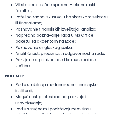
VII stepen stručne spreme – ekonomski
fakultet;
Poželjno radno iskustvo u bankarskom sektoru
ili finansijama;
Poznavanje finansijskih izveštaja i analiza;
Napredno poznavanje rada u MS Office
paketu, sa akcentom na Excel;
Poznavanje engleskog jezika;
Analitičnost, preciznost i odgovornost u radu;
Razvijene organizacione i komunikacione
veštine.
NUDIMO:
Rad u stabilnoj i međunarodnoj finansijskoj
instituciji;
Mogućnost profesionalnog razvoja i
usavršavanja;
Rad u stručnom i podržavajućem timu;