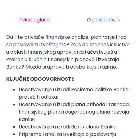
Tekst oglasa
O poslodavcu
Da li te privlače finansijske analize, planiranje i rad
sa poslovnim izveštajima? Želiš da stekneš iskustvo
u oblasti finansijskog upravljanja i učestvuješ u
kreiranju ključnih finansijskih planova i izveštaja
Banke? Možda si upravo ti osoba koju tražimo.
KLJUČNE ODGOVORNOSTI:
Učestvovanje u izradi Poslovne politike Banke i
pratećih odluka;
Učestvovanje u izradi plana prihoda i rashoda,
finansijskog plana i dugoročnog plana razvoja
Banke;
Učestvovanje u izradi Biznis plana Banke;
Priprema i analiza izveštaja o poslovanju