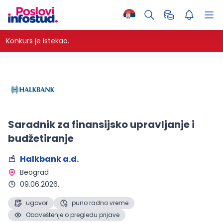
Konkurs je istekao.
Saradnik za finansijsko upravljanje i
budžetiranje
Halkbank a.d.
Beograd 
09.06.2026.
ugovor
puno radno vreme
Obaveštenje o pregledu prijave