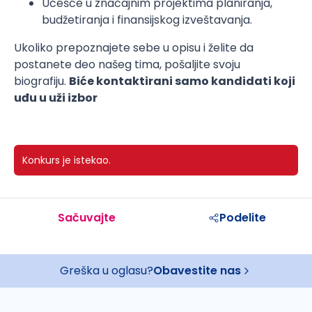
Učešće u značajnim projektima planiranja,
budžetiranja i finansijskog izveštavanja.
Ukoliko prepoznajete sebe u opisu i želite da
postanete deo našeg tima, pošaljite svoju
biografiju.
Biće kontaktirani samo kandidati koji
uđu u uži izbor
Konkurs je istekao.
Sačuvajte
Podelite
Greška u oglasu?
Obavestite nas