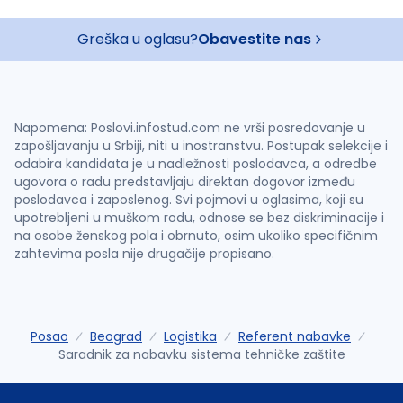
Greška u oglasu?
Obavestite nas
Napomena: Poslovi.infostud.com ne vrši posredovanje u
zapošljavanju u Srbiji, niti u inostranstvu. Postupak selekcije i
odabira kandidata je u nadležnosti poslodavca, a odredbe
ugovora o radu predstavljaju direktan dogovor između
poslodavca i zaposlenog. Svi pojmovi u oglasima, koji su
upotrebljeni u muškom rodu, odnose se bez diskriminacije i
na osobe ženskog pola i obrnuto, osim ukoliko specifičnim
zahtevima posla nije drugačije propisano.
Posao
Beograd
Logistika
Referent nabavke
Saradnik za nabavku sistema tehničke zaštite