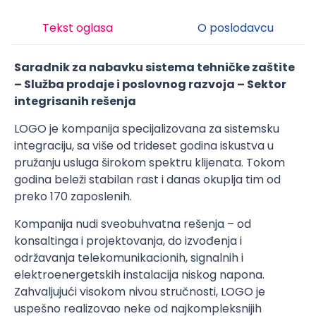
Tekst oglasa
O poslodavcu
Saradnik za nabavku sistema tehničke zaštite
– Služba prodaje i poslovnog razvoja – Sektor
integrisanih rešenja
LOGO je kompanija specijalizovana za sistemsku
integraciju, sa više od trideset godina iskustva u
pružanju usluga širokom spektru klijenata. Tokom
godina beleži stabilan rast i danas okuplja tim od
preko 170 zaposlenih.
Kompanija nudi sveobuhvatna rešenja – od
konsaltinga i projektovanja, do izvođenja i
održavanja telekomunikacionih, signalnih i
elektroenergetskih instalacija niskog napona.
Zahvaljujući visokom nivou stručnosti, LOGO je
uspešno realizovao neke od najkompleksnijih