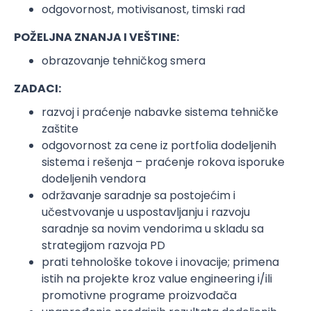
odgovornost, motivisanost, timski rad
POŽELJNA ZNANJA I VEŠTINE:
obrazovanje tehničkog smera
ZADACI:
razvoj i praćenje nabavke sistema tehničke
zaštite
odgovornost za cene iz portfolia dodeljenih
sistema i rešenja – praćenje rokova isporuke
dodeljenih vendora
održavanje saradnje sa postojećim i
učestvovanje u uspostavljanju i razvoju
saradnje sa novim vendorima u skladu sa
strategijom razvoja PD
prati tehnološke tokove i inovacije; primena
istih na projekte kroz value engineering i/ili
promotivne programe proizvođača