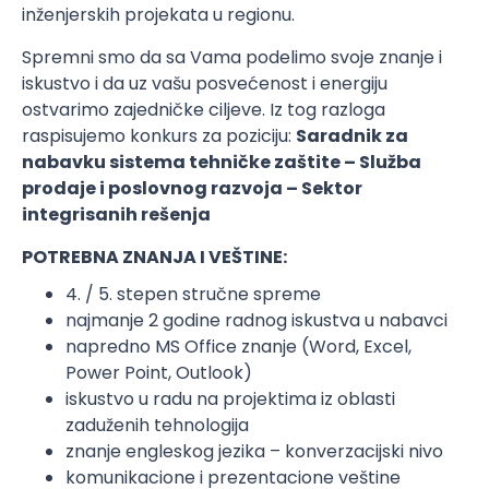
inženjerskih projekata u regionu.
Spremni smo da sa Vama podelimo svoje znanje i
iskustvo i da uz vašu posvećenost i energiju
ostvarimo zajedničke ciljeve. Iz tog razloga
raspisujemo konkurs za poziciju:
Saradnik za
nabavku sistema tehničke zaštite – Služba
prodaje i poslovnog razvoja – Sektor
integrisanih rešenja
POTREBNA ZNANJA I VEŠTINE:
4. / 5. stepen stručne spreme
najmanje 2 godine radnog iskustva u nabavci
napredno MS Office znanje (Word, Excel,
Power Point, Outlook)
iskustvo u radu na projektima iz oblasti
zaduženih tehnologija
znanje engleskog jezika – konverzacijski nivo
komunikacione i prezentacione veštine