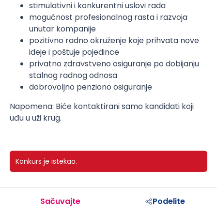
stimulativni i konkurentni uslovi rada
mogućnost profesionalnog rasta i razvoja
unutar kompanije
pozitivno radno okruženje koje prihvata nove
ideje i poštuje pojedince
privatno zdravstveno osiguranje po dobijanju
stalnog radnog odnosa
dobrovoljno penziono osiguranje
Napomena: Biće kontaktirani samo kandidati koji
uđu u uži krug.
Konkurs je istekao.
Sačuvajte
Podelite