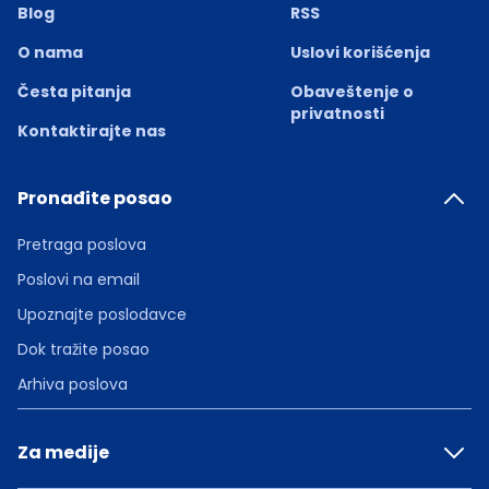
Blog
RSS
O nama
Uslovi korišćenja
Česta pitanja
Obaveštenje o
privatnosti
Kontaktirajte nas
Pronađite posao
Pretraga poslova
Poslovi na email
Upoznajte poslodavce
Dok tražite posao
Arhiva poslova
Za medije