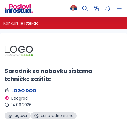
Konkurs je istekao.
Saradnik za nabavku sistema
tehničke zaštite
LOGO DOO
Beograd 
14.06.2026.
ugovor
puno radno vreme