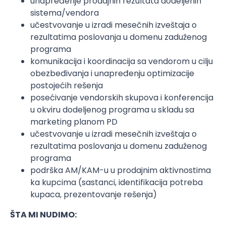
unapređenje prodajnih rezultata dodeljenih
sistema/vendora
učestvovanje u izradi mesečnih izveštaja o
rezultatima poslovanja u domenu zaduženog
programa
komunikacija i koordinacija sa vendorom u cilju
obezbeđivanja i unapređenju optimizacije
postojećih rešenja
posećivanje vendorskih skupova i konferencija
u okviru dodeljenog programa u skladu sa
marketing planom PD
učestvovanje u izradi mesečnih izveštaja o
rezultatima poslovanja u domenu zaduženog
programa
podrška AM/KAM-u u prodajnim aktivnostima
ka kupcima (sastanci, identifikacija potreba
kupaca, prezentovanje rešenja)
ŠTA MI NUDIMO: