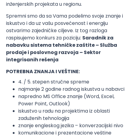
inženjerskih projekata u regionu.
Spremni smo da sa Vama podelimo svoje znanje i
iskustvo i da uz vašu posvećenost i energiju
ostvarimo zajedničke ciljeve. Iz tog razloga
raspisujemo konkurs za poziciju:
Saradnik za
nabavku sistema tehničke zaštite – Služba
prodaje i poslovnog razvoja – Sektor
integrisanih rešenja
POTREBNA ZNANJA I VEŠTINE:
4. / 5. stepen stručne spreme
najmanje 2 godine radnog iskustva u nabavci
napredno MS Office znanje (Word, Excel,
Power Point, Outlook)
iskustvo u radu na projektima iz oblasti
zaduženih tehnologija
znanje engleskog jezika – konverzacijski nivo
komunikacione i prezentacione veštine