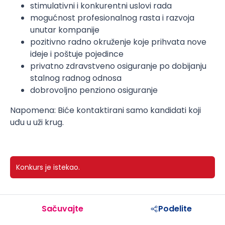
stimulativni i konkurentni uslovi rada
mogućnost profesionalnog rasta i razvoja
unutar kompanije
pozitivno radno okruženje koje prihvata nove
ideje i poštuje pojedince
privatno zdravstveno osiguranje po dobijanju
stalnog radnog odnosa
dobrovoljno penziono osiguranje
Napomena: Biće kontaktirani samo kandidati koji
uđu u uži krug.
Konkurs je istekao.
Sačuvajte
Podelite