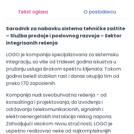
Tekst oglasa
O poslodavcu
Saradnik za nabavku sistema tehničke zaštite
– Služba prodaje i poslovnog razvoja – Sektor
integrisanih rešenja
LOGO je kompanija specijalizovana za sistemsku
integraciju, sa više od trideset godina iskustva u
pružanju usluga širokom spektru klijenata. Tokom
godina beleži stabilan rast i danas okuplja tim od
preko 170 zaposlenih.
Kompanija nudi sveobuhvatna rešenja – od
konsaltinga i projektovanja, do izvođenja i
održavanja telekomunikacionih, signalnih i
elektroenergetskih instalacija niskog napona.
Zahvaljujući visokom nivou stručnosti, LOGO je
uspešno realizovao neke od najkompleksnijih