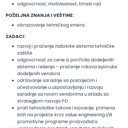
odgovornost, motivisanost, timski rad
POŽELJNA ZNANJA I VEŠTINE:
obrazovanje tehničkog smera
ZADACI:
razvoj i praćenje nabavke sistema tehničke
zaštite
odgovornost za cene iz portfolia dodeljenih
sistema i rešenja – praćenje rokova isporuke
dodeljenih vendora
održavanje saradnje sa postojećim i
učestvovanje u uspostavljanju i razvoju
saradnje sa novim vendorima u skladu sa
strategijom razvoja PD
prati tehnološke tokove i inovacije; primena
istih na projekte kroz value engineering i/ili
promotivne programe proizvođača