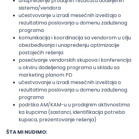
unapređenje prodajnih rezultata dodeljenih
sistema/vendora
učestvovanje u izradi mesečnih izveštaja o
rezultatima poslovanja u domenu zaduženog
programa
komunikacija i koordinacija sa vendorom u cilju
obezbeđivanja i unapređenju optimizacije
postojećih rešenja
posećivanje vendorskih skupova i konferencija
u okviru dodeljenog programa u skladu sa
marketing planom PD
učestvovanje u izradi mesečnih izveštaja o
rezultatima poslovanja u domenu zaduženog
programa
podrška AM/KAM-u u prodajnim aktivnostima
ka kupcima (sastanci, identifikacija potreba
kupaca, prezentovanje rešenja)
ŠTA MI NUDIMO: