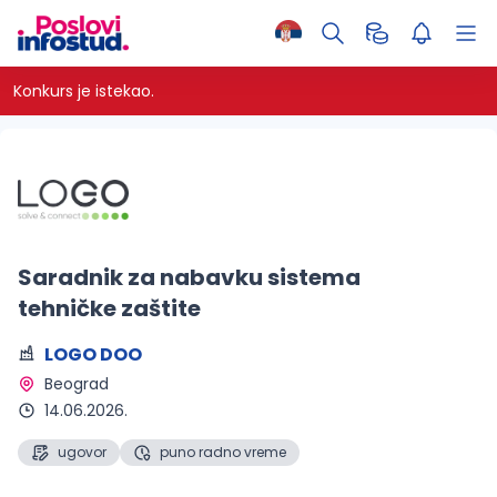
Konkurs je istekao.
Saradnik za nabavku sistema
tehničke zaštite
LOGO DOO
Beograd 
14.06.2026.
ugovor
puno radno vreme