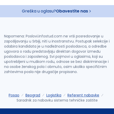
Greška u oglasu?
Obavestite nas
Napomena: Poslovi.infostud.com ne vrši posredovanje u
zapošljavanju u Srbiji, niti u inostranstvu. Postupak selekcije i
odabira kandidata je u nadležnosti poslodavca, a odredbe
ugovora o radu predstavljaju direktan dogovor između
poslodavca i zaposlenog. Svi pojmovi u oglasima, koji su
upotrebljeni u muškom rodu, odnose se bez diskriminacije i
na osobe ženskog pola i obrnuto, osim ukoliko specifičnim
zahtevima posla nije drugačije propisano.
Posao
Beograd
Logistika
Referent nabavke
Saradnik za nabavku sistema tehničke zaštite