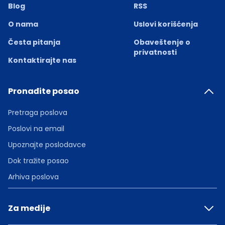
Blog
RSS
O nama
Uslovi korišćenja
Česta pitanja
Obaveštenje o
privatnosti
Kontaktirajte nas
Pronađite posao
Pretraga poslova
Poslovi na email
Upoznajte poslodavce
Dok tražite posao
Arhiva poslova
Za medije