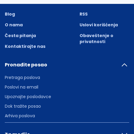
Blog
RSS
O nama
Uslovi korišćenja
Česta pitanja
Obaveštenje o
privatnosti
Kontaktirajte nas
Pronađite posao
Pretraga poslova
Poslovi na email
Upoznajte poslodavce
Dok tražite posao
Arhiva poslova