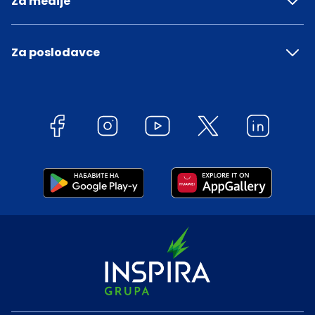
Za medije
Za poslodavce