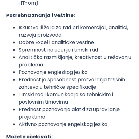
i IT-om)
Potrebna znanja i veštine:
Iskustvo ili želja za rad pri komercijali, analitici,
razvoju proizvoda
Dobre Excel i analitičke veštine
Spremnost na učenje i timski rad
Analitičko razmišljanje, kreativnost u rešavanju
problema
Poznavanje engleskog jezika
Prednost je sposobnost pretvaranja tržišnih
zahteva u tehničke specifikacije
Timski rad i komunikacija sa tehničkim i
poslovnim timovima
Prednost poznavanja alatki za upravljanje
projektima
Aktivno poznavanje engelskog jezika
Možete očekivati: