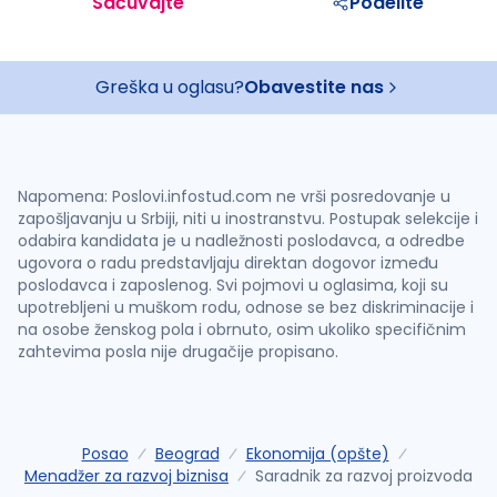
Sačuvajte
Podelite
Greška u oglasu?
Obavestite nas
Napomena: Poslovi.infostud.com ne vrši posredovanje u
zapošljavanju u Srbiji, niti u inostranstvu. Postupak selekcije i
odabira kandidata je u nadležnosti poslodavca, a odredbe
ugovora o radu predstavljaju direktan dogovor između
poslodavca i zaposlenog. Svi pojmovi u oglasima, koji su
upotrebljeni u muškom rodu, odnose se bez diskriminacije i
na osobe ženskog pola i obrnuto, osim ukoliko specifičnim
zahtevima posla nije drugačije propisano.
Posao
Beograd
Ekonomija (opšte)
Menadžer za razvoj biznisa
Saradnik za razvoj proizvoda