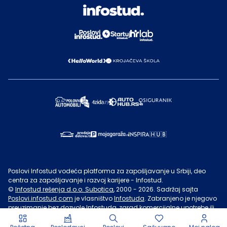
Poslovi Infostud vodeća platforma za zapošljavanje u Srbiji, deo
centra za zapošljavanje i razvoj karijere - Infostud.
©
Infostud rešenja d.o.o. Subotica
, 2000 -
2026
. Sadržaj sajta
Poslovi.infostud.com
je vlasništvo
Infostuda
. Zabranjeno je njegovo
preuzimanje bez dozvole
Infostuda
, zarad komercijalne upotrebe ili
u druge svrhe, osim za lične potrebe posetilaca sajta.
Uslovi
korišćenja.