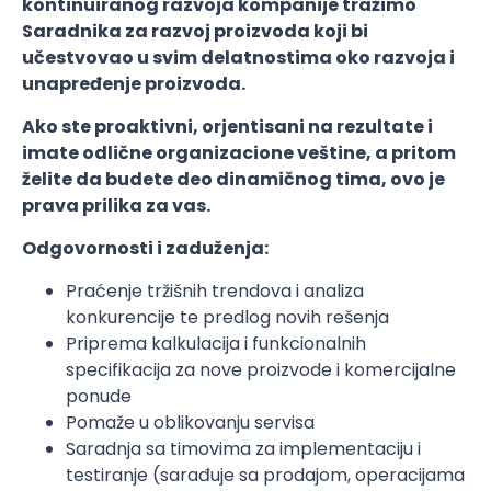
kontinuiranog razvoja kompanije tražimo
Saradnika za razvoj proizvoda koji bi
učestvovao u svim delatnostima oko razvoja i
unapređenje proizvoda.
Ako ste proaktivni, orjentisani na rezultate i
imate odlične organizacione veštine, a pritom
želite da budete deo dinamičnog tima, ovo je
prava prilika za vas.
Odgovornosti i zaduženja:
Praćenje tržišnih trendova i analiza
konkurencije te predlog novih rešenja
Priprema kalkulacija i funkcionalnih
specifikacija za nove proizvode i komercijalne
ponude
Pomaže u oblikovanju servisa
Saradnja sa timovima za implementaciju i
testiranje (sarađuje sa prodajom, operacijama