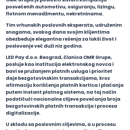
posvećenih automotivu, osiguranju, lizingu,
flotnom menadžmentu, nekretninama.
Tim vrhunskih poslovnih eksperata, udruženim
snagama, svakog dana svojim klijentima
obezbeđuje elegantna rešenja za lakši život i
poslovanje već duži niz godina.
LED Pay d.o.o. Beograd, članica OMR Grupe,
posluje kao institucija elektronskog novca i
bavi se pružanjem platnih usluga i prioritet
daje bezgotovinskim transakcijama, kroz
afirmaciju korišćenja platnih kartica i plaćanja
putem instant platnog sistema, na taj način
podstičući nacionalne ciljeve povećanja broja
bezgotovinskih platnih transakcija i procesa
digitalizacije.
U skladu sa poslovnim ciljevima, a u procesu