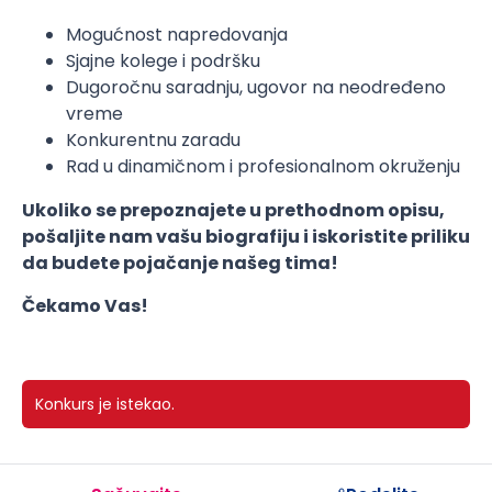
Mogućnost napredovanja
Sjajne kolege i podršku
Dugoročnu saradnju, ugovor na neodređeno
vreme
Konkurentnu zaradu
Rad u dinamičnom i profesionalnom okruženju
Ukoliko se prepoznajete u prethodnom opisu,
pošaljite nam vašu biografiju i iskoristite priliku
da budete pojačanje našeg tima!
Čekamo Vas!
Konkurs je istekao.