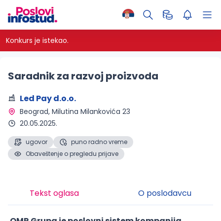
Konkurs je istekao.
Saradnik za razvoj proizvoda
Led Pay d.o.o.
Beograd
, Milutina Milankovića 23
20.05.2025.
ugovor
puno radno vreme
Obaveštenje o pregledu prijave
Tekst oglasa
O poslodavcu
OMR Grupa je poslovni sistem kompanija