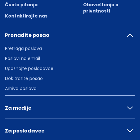
Česta pitanja
Obaveštenje o
privatnosti
Kontaktirajte nas
Pronađite posao
Pretraga poslova
Poslovi na email
Upoznajte poslodavce
Dok tražite posao
Arhiva poslova
Za medije
Za poslodavce