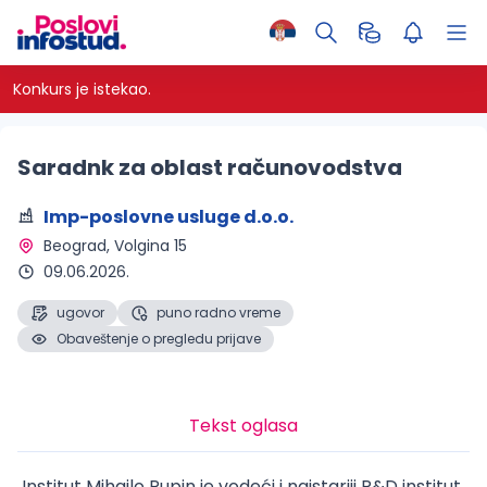
Konkurs je istekao.
Saradnk za oblast računovodstva
Imp-poslovne usluge d.o.o.
Beograd
, Volgina 15
09.06.2026.
ugovor
puno radno vreme
Obaveštenje o pregledu prijave
Tekst oglasa
Institut Mihajlo Pupin je vodeći i najstariji R&D institut