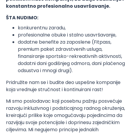
konstantno profesionalno usavršavanje.
ŠTA NUDIMO:
konkurentnu zaradu,
profesionalne obuke i stalno usavršavanje,
dodatne benefite za zaposlene (Fitpass,
premium paket zdravstvenih usluga,
finansiranje sportsko-rekreativnih aktivnosti,
dodatni dani godišnjeg odmora, dani plaćenog
odsustva i mnogi drugi).
Pridružite nam se i budite deo uspešne kompanije
koja vrednuje stručnost i kontinuirani rast!
Mi smo poslodavac koji posebnu pažnju posvećuje
razvoju inkluzivnog i podsticajnog radnog okruženja,
kreirajući prilike koje omogućavaju pojedincima da
razvijaju svoje potencijale i doprinesu zajedničkim
ciljevima. Mi negujemo principe jednakih