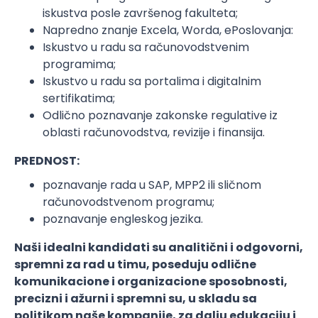
iskustva posle završenog fakulteta;
Napredno znanje Excela, Worda, ePoslovanja:
Iskustvo u radu sa računovodstvenim
programima;
Iskustvo u radu sa portalima i digitalnim
sertifikatima;
Odlično poznavanje zakonske regulative iz
oblasti računovodstva, revizije i finansija.
PREDNOST:
poznavanje rada u SAP, MPP2 ili sličnom
računovodstvenom programu;
poznavanje engleskog jezika.
Naši idealni kandidati su analitični i odgovorni,
spremni za rad u timu, poseduju odlične
komunikacione i organizacione sposobnosti,
precizni i ažurni i spremni su, u skladu sa
politikom naše kompanije, za dalju edukaciju i