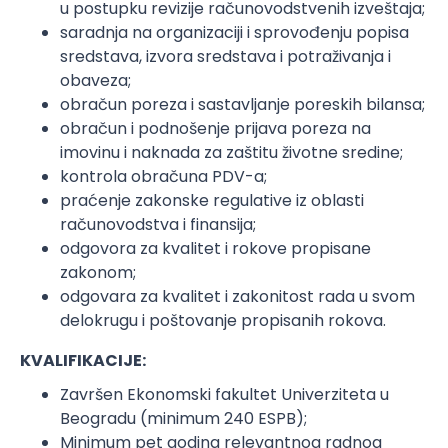
u postupku revizije računovodstvenih izveštaja;
saradnja na organizaciji i sprovođenju popisa
sredstava, izvora sredstava i potraživanja i
obaveza;
obračun poreza i sastavljanje poreskih bilansa;
obračun i podnošenje prijava poreza na
imovinu i naknada za zaštitu životne sredine;
kontrola obračuna PDV-a;
praćenje zakonske regulative iz oblasti
računovodstva i finansija;
odgovora za kvalitet i rokove propisane
zakonom;
odgovara za kvalitet i zakonitost rada u svom
delokrugu i poštovanje propisanih rokova.
KVALIFIKACIJE:
Završen Ekonomski fakultet Univerziteta u
Beogradu (minimum 240 ESPB);
Minimum pet godina relevantnog radnog