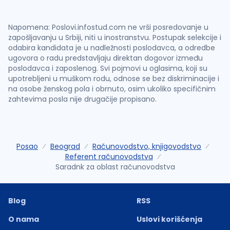
Napomena: Poslovi.infostud.com ne vrši posredovanje u
zapošljavanju u Srbiji, niti u inostranstvu. Postupak selekcije i
odabira kandidata je u nadležnosti poslodavca, a odredbe
ugovora o radu predstavljaju direktan dogovor između
poslodavca i zaposlenog. Svi pojmovi u oglasima, koji su
upotrebljeni u muškom rodu, odnose se bez diskriminacije i
na osobe ženskog pola i obrnuto, osim ukoliko specifičnim
zahtevima posla nije drugačije propisano.
Posao
Beograd
Računovodstvo, knjigovodstvo
Referent računovodstva
Saradnk za oblast računovodstva
Blog
RSS
O nama
Uslovi korišćenja