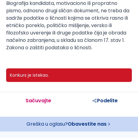
Biografija kandidata, motivaciono ili propratno
pismo, odnosno drugi sličan dokument, ne treba da
sadrže podatke o ličnosti kojima se otkriva rasno ili
etničko poreklo, političko mišljenje, versko ili
filozofsko uverenje ili druge podatke čija je obrada
načelno zabranjena, u skladu sa članom 17. stav 1.
Zakona o zaštiti podataka o ličnosti.
Konkurs je istekao.
Sačuvajte
Podelite
Greška u oglasu?
Obavestite nas