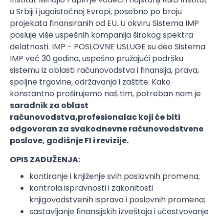
u Srbiji i jugoistočnoj Evropi, posebno po broju
projekata finansiranih od EU. U okviru Sistema IMP
posluje više uspešnih kompanija širokog spektra
delatnosti. IMP - POSLOVNE USLUGE su deo Sistema
IMP već 30 godina, uspešno pružajući podršku
sistemu iz oblasti računovodstva i finansija, prava,
spoljne trgovine, održavanja i zaštite. Kako
konstantno proširujemo naš tim, potreban nam je
saradnik za oblast
računovodstva,
profesionalac koji će biti
odgovoran za svakodnevne računovodstvene
poslove, godišnje FI i revizije.
OPIS ZADUŽENJA:
kontiranje i knjiženje svih poslovnih promena;
kontrola ispravnosti i zakonitosti
knjigovodstvenih isprava i poslovnih promena;
sastavljanje finansijskih izveštaja i učestvovanje