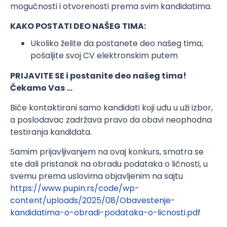
mogućnosti i otvorenosti prema svim kandidatima.
KAKO POSTATI DEO NAŠEG TIMA:
Ukoliko želite da postanete deo našeg tima,
pošaljite svoj CV elektronskim putem
PRIJAVITE SE i postanite deo našeg tima!
Čekamo Vas …
Biće kontaktirani samo kandidati koji uđu u uži izbor,
a poslodavac zadržava pravo da obavi neophodna
testiranja kandidata.
Samim prijavljivanjem na ovaj konkurs, smatra se
ste dali pristanak na obradu podataka o ličnosti, u
svemu prema uslovima objavljenim na sajtu
https://www.pupin.rs/code/wp-
content/uploads/2025/08/Obavestenje-
kandidatima-o-obradi-podataka-o-licnosti.pdf