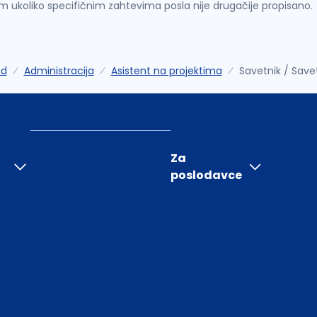
im ukoliko specifičnim zahtevima posla nije drugačije propisano.
ad
Administracija
Asistent na projektima
Savetnik / Save
Za
poslodavce