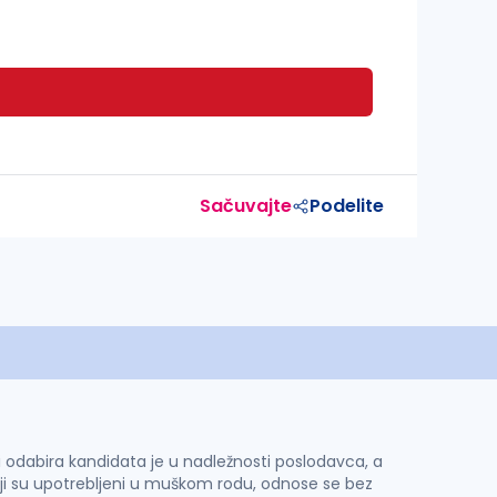
Sačuvajte
Podelite
 i odabira kandidata je u nadležnosti poslodavca, a
ji su upotrebljeni u muškom rodu, odnose se bez