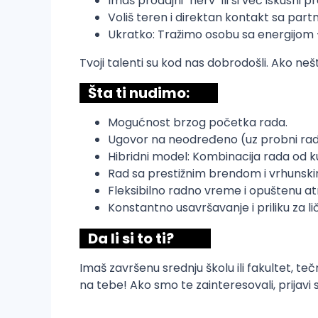
Imaš prodajni "nerv" ili si već iskusni 
Voliš teren i direktan kontakt sa part
Ukratko: Tražimo osobu sa energijom –
Tvoji talenti su kod nas dobrodošli. Ako neš
Šta ti nudimo:
Mogućnost brzog početka rada.
Ugovor na neodređeno (uz probni rad
Hibridni model: Kombinacija rada od ku
Rad sa prestižnim brendom i vrhunsk
Fleksibilno radno vreme i opuštenu at
Konstantno usavršavanje i priliku za lič
Da li si to ti?
Imaš završenu srednju školu ili fakultet, te
na tebe! Ako smo te zainteresovali, prijav