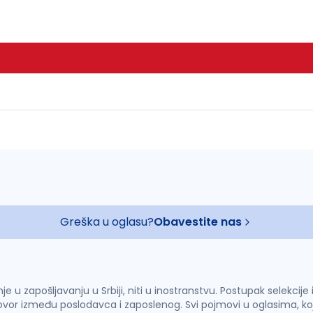
Greška u oglasu?
Obavestite nas
u zapošljavanju u Srbiji, niti u inostranstvu. Postupak selekcije
vor između poslodavca i zaposlenog. Svi pojmovi u oglasima, ko