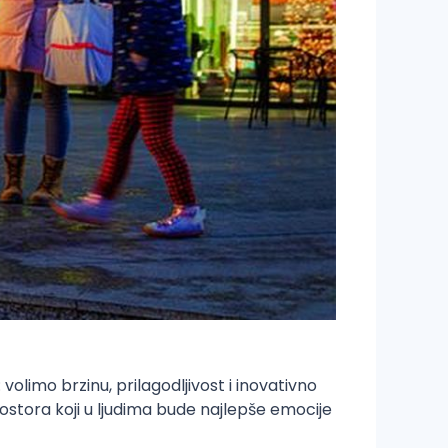
 volimo brzinu, prilagodljivost i inovativno
rostora koji u ljudima bude najlepše emocije