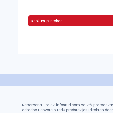
Konkurs je istekao.
Napomena: Poslovi.infostud.com ne vrši posredovanje 
odredbe ugovora o radu predstavljaju direktan dogo