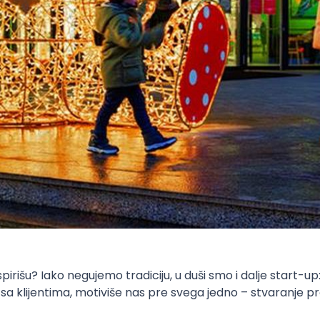
pirišu? Iako negujemo tradiciju, u duši smo i dalje start-up:
s sa klijentima, motiviše nas pre svega jedno – stvaranje p