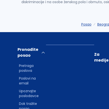
diskriminacije i na osobe ženskog pola i obrnuto, os
Posao
Beogr
Pronađite
Za
posao
medije
Pretraga
poslova
Poslovi na
email
Upoznajte
poslodavce
Dok tražite
posao