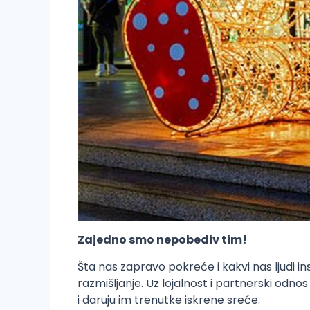
Zajedno smo nepobediv tim!
Šta nas zapravo pokreće i kakvi nas ljudi ins
razmišljanje. Uz lojalnost i partnerski odno
i daruju im trenutke iskrene sreće.