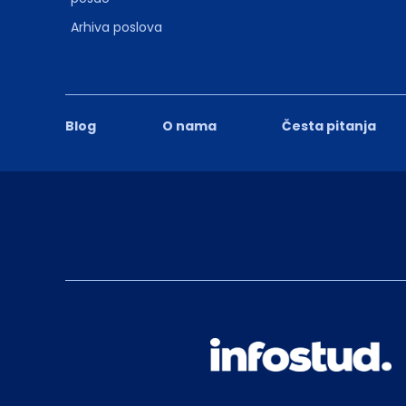
Arhiva poslova
Blog
O nama
Česta pitanja