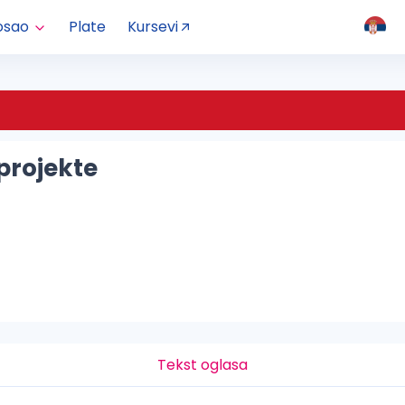
osao
Plate
Kursevi
projekte
Tekst oglasa