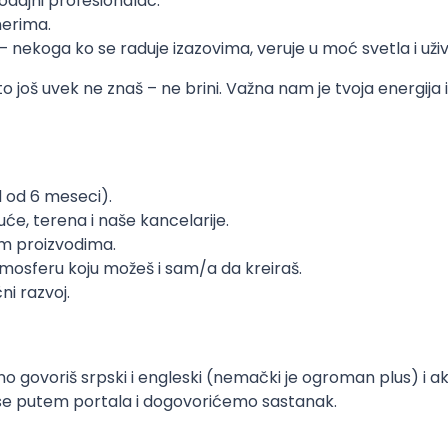
prodajni profesionalac.
nerima.
 nekoga ko se raduje izazovima, veruje u moć svetla i uži
to još uvek ne znaš – ne brini. Važna nam je tvoja energija
 od 6 meseci).
će, terena i naše kancelarije.
im proizvodima.
mosferu koju možeš i sam/a da kreiraš.
ni razvoj.
čno govoriš srpski i engleski (nemački je ogroman plus) i a
i se putem portala i dogovorićemo sastanak.