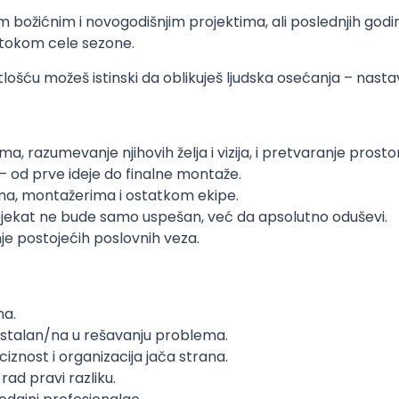
m božićnim i novogodišnjim projektima, ali poslednjih god
a tokom cele sezone.
ošću možeš istinski da oblikuješ ljudska osećanja – nastav
ma, razumevanje njihovih želja i vizija, i pretvaranje prosto
– od prve ideje do finalne montaže.
ima, montažerima i ostatkom ekipe.
rojekat ne bude samo uspešan, već da apsolutno oduševi.
je postojećih poslovnih veza.
ma.
amostalan/na u rešavanju problema.
ciznost i organizacija jača strana.
 rad pravi razliku.