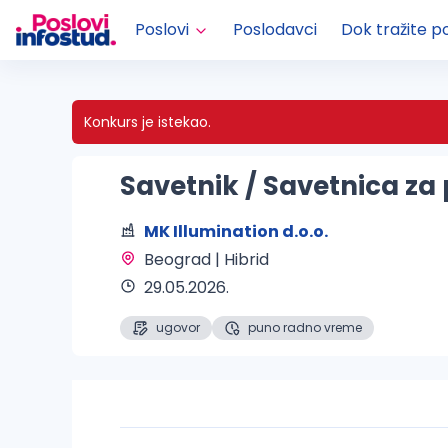
Poslovi
Poslodavci
Dok tražite p
Konkurs je istekao.
Savetnik / Savetnica za 
MK Illumination d.o.o.
Beograd | Hibrid 
29.05.2026.
ugovor
puno radno vreme