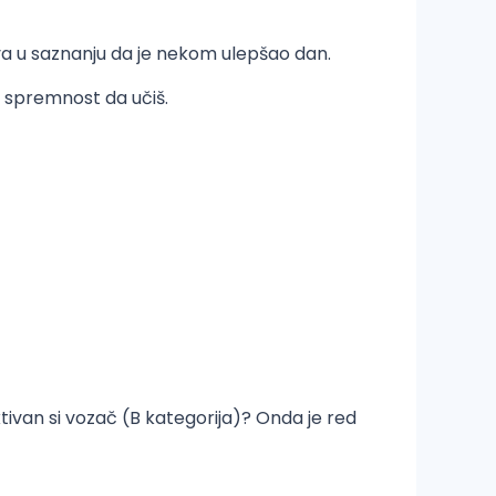
va u saznanju da je nekom ulepšao dan.
 i spremnost da učiš.
ktivan si vozač (B kategorija)? Onda je red