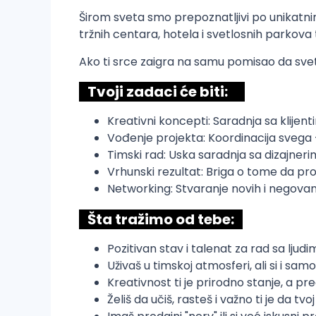
Širom sveta smo prepoznatljivi po unikatni
tržnih centara, hotela i svetlosnih parkov
Ako ti srce zaigra na samu pomisao da svetl
Tvoji zadaci će biti:
Kreativni koncepti: Saradnja sa klijenti
Vođenje projekta: Koordinacija svega 
Timski rad: Uska saradnja sa dizajner
Vrhunski rezultat: Briga o tome da p
Networking: Stvaranje novih i negovan
Šta tražimo od tebe:
Pozitivan stav i talenat za rad sa ljudi
Uživaš u timskoj atmosferi, ali si i s
Kreativnost ti je prirodno stanje, a pre
Želiš da učiš, rasteš i važno ti je da tvoj