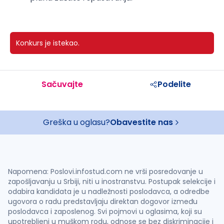
Konkurs je istekao.
Sačuvajte
Podelite
Greška u oglasu?
Obavestite nas
Napomena: Poslovi.infostud.com ne vrši posredovanje u
zapošljavanju u Srbiji, niti u inostranstvu. Postupak selekcije i
odabira kandidata je u nadležnosti poslodavca, a odredbe
ugovora o radu predstavljaju direktan dogovor između
poslodavca i zaposlenog. Svi pojmovi u oglasima, koji su
upotrebljeni u muškom rodu, odnose se bez diskriminacije i