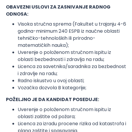
OBAVEZNI USLOVI ZA ZASNIVANJE RADNOG
ODNOSA:
Visoka stručna sprema (Fakultet u trajanju 4-6
godina-minimum 240 ESPB iz naučne oblasti
tehničko-tehnoloških ili prirodno-
matematičkih nauka);
Uverenje o položenom stručnom ispitu iz
oblasti bezbednosti i zdravlja na radu;
Licenca za savetnika/saradnika za bezbednost
i zdravlje na radu;
Radno iskustvo u ovoj oblasti;
Vozačka dozvola B kategorije;
POŽELJNO JE DA KANDIDAT POSEDUJE:
Uverenje o položenom stručnom ispitu iz
oblasti zaštite od požara;
Licenca za izradu procene rizika od katastrofa i
plana zaštite i spasavanja.