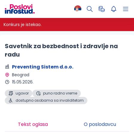
Konkurs je istekao.
Savetnik za bezbednost i zdravlje na
radu
Preventing Sistem d.o.o.
Beograd 
15.05.2026.
ugovor
puno radno vreme
dostupno osobama sa invaliditetom
Tekst oglasa
O poslodavcu