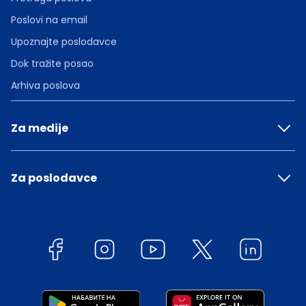
Poslovi na email
Upoznajte poslodavce
Dok tražite posao
Arhiva poslova
Za medije
Za poslodavce