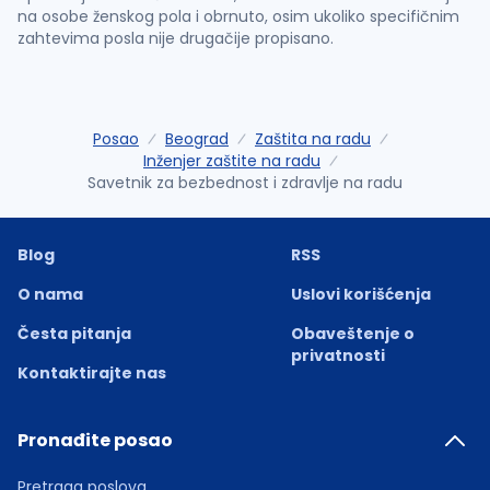
na osobe ženskog pola i obrnuto, osim ukoliko specifičnim
zahtevima posla nije drugačije propisano.
Posao
Beograd
Zaštita na radu
Inženjer zaštite na radu
Savetnik za bezbednost i zdravlje na radu
Blog
RSS
O nama
Uslovi korišćenja
Česta pitanja
Obaveštenje o
privatnosti
Kontaktirajte nas
Pronađite posao
Pretraga poslova