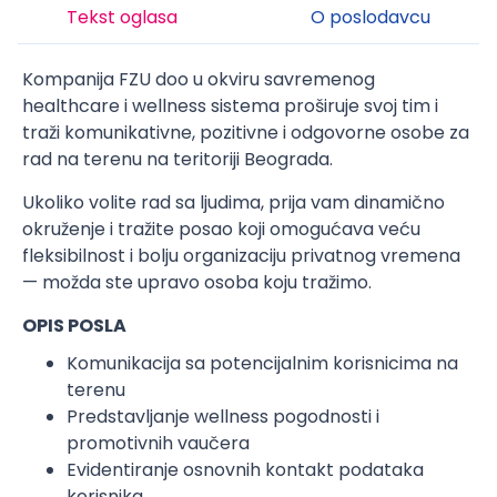
Tekst oglasa
O poslodavcu
Kompanija FZU doo u okviru savremenog
healthcare i wellness sistema proširuje svoj tim i
traži komunikativne, pozitivne i odgovorne osobe za
rad na terenu na teritoriji Beograda.
Ukoliko volite rad sa ljudima, prija vam dinamično
okruženje i tražite posao koji omogućava veću
fleksibilnost i bolju organizaciju privatnog vremena
— možda ste upravo osoba koju tražimo.
OPIS POSLA
Komunikacija sa potencijalnim korisnicima na
terenu
Predstavljanje wellness pogodnosti i
promotivnih vaučera
Evidentiranje osnovnih kontakt podataka
korisnika