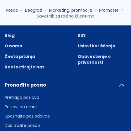
Posao
Beograd
Marketing, promocija
Promoter
Savetnik za rad sa klijentima
Blog
RSS
O nama
Uslovi korišćenja
Česta pitanja
Obaveštenje o
privatnosti
Kontaktirajte nas
Pronađite posao
Pretraga poslova
Poslovi na email
Upoznajte poslodavce
Dok tražite posao