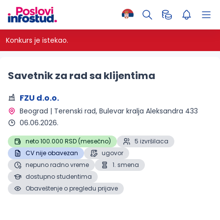
Konkurs je istekao.
Savetnik za rad sa klijentima
FZU d.o.o.
Beograd | Terenski rad
, Bulevar kralja Aleksandra 433
06.06.2026.
neto 100.000 RSD (mesečno)
5 izvršilaca
CV nije obavezan
ugovor
nepuno radno vreme
1. smena
dostupno studentima
Obaveštenje o pregledu prijave