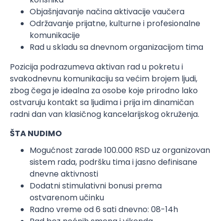
Objašnjavanje načina aktivacije vaučera
Održavanje prijatne, kulturne i profesionalne
komunikacije
Rad u skladu sa dnevnom organizacijom tima
Pozicija podrazumeva aktivan rad u pokretu i
svakodnevnu komunikaciju sa većim brojem ljudi,
zbog čega je idealna za osobe koje prirodno lako
ostvaruju kontakt sa ljudima i prija im dinamičan
radni dan van klasičnog kancelarijskog okruženja.
ŠTA NUDIMO
Mogućnost zarade 100.000 RSD uz organizovan
sistem rada, podršku tima i jasno definisane
dnevne aktivnosti
Dodatni stimulativni bonusi prema
ostvarenom učinku
Radno vreme od 6 sati dnevno: 08-14h