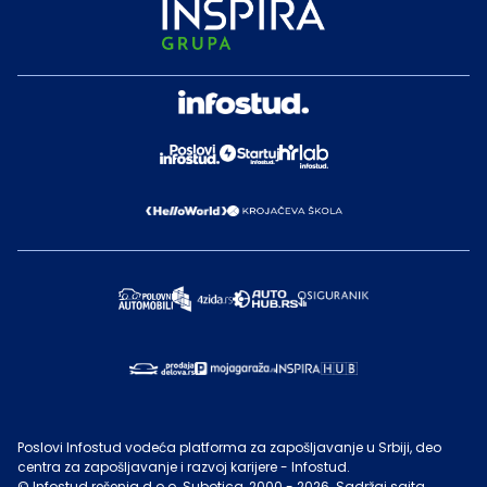
Poslovi Infostud vodeća platforma za zapošljavanje u Srbiji, deo
centra za zapošljavanje i razvoj karijere - Infostud.
©
Infostud rešenja d.o.o. Subotica
, 2000 -
2026
. Sadržaj sajta