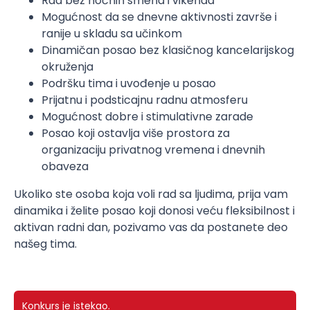
Rad bez noćnih smena i vikenda
Mogućnost da se dnevne aktivnosti završe i
ranije u skladu sa učinkom
Dinamičan posao bez klasičnog kancelarijskog
okruženja
Podršku tima i uvođenje u posao
Prijatnu i podsticajnu radnu atmosferu
Mogućnost dobre i stimulativne zarade
Posao koji ostavlja više prostora za
organizaciju privatnog vremena i dnevnih
obaveza
Ukoliko ste osoba koja voli rad sa ljudima, prija vam
dinamika i želite posao koji donosi veću fleksibilnost i
aktivan radni dan, pozivamo vas da postanete deo
našeg tima.
Konkurs je istekao.