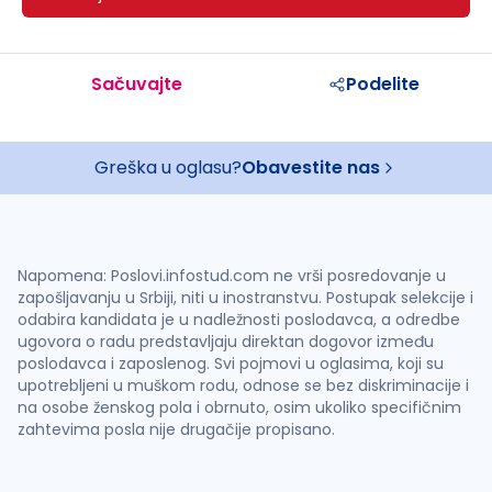
Sačuvajte
Podelite
Greška u oglasu?
Obavestite nas
Napomena: Poslovi.infostud.com ne vrši posredovanje u
zapošljavanju u Srbiji, niti u inostranstvu. Postupak selekcije i
odabira kandidata je u nadležnosti poslodavca, a odredbe
ugovora o radu predstavljaju direktan dogovor između
poslodavca i zaposlenog. Svi pojmovi u oglasima, koji su
upotrebljeni u muškom rodu, odnose se bez diskriminacije i
na osobe ženskog pola i obrnuto, osim ukoliko specifičnim
zahtevima posla nije drugačije propisano.