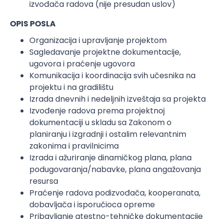
izvođača radova (nije presudan uslov)
OPIS POSLA
Organizacija i upravljanje projektom
Sagledavanje projektne dokumentacije,
ugovora i praćenje ugovora
Komunikacija i koordinacija svih učesnika na
projektu i na gradilištu
Izrada dnevnih i nedeljnih izveštaja sa projekta
Izvođenje radova prema projektnoj
dokumentaciji u skladu sa Zakonom o
planiranju i izgradnji i ostalim relevantnim
zakonima i pravilnicima
Izrada i ažuriranje dinamičkog plana, plana
podugovaranja/nabavke, plana angažovanja
resursa
Praćenje radova podizvođača, kooperanata,
dobavljača i isporučioca opreme
Pribavljanje atestno-tehničke dokumentacije