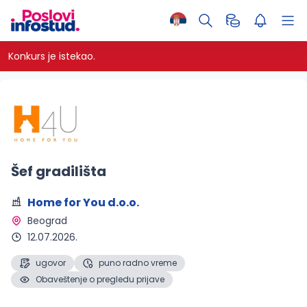
Konkurs je istekao.
Šef gradilišta
Home for You d.o.o.
Beograd 
12.07.2026.
ugovor
puno radno vreme
Obaveštenje o pregledu prijave