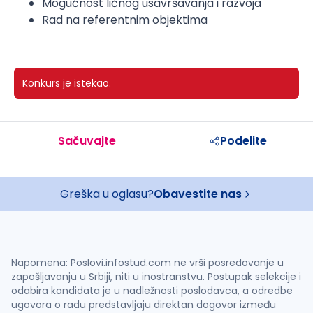
Mogućnost ličnog usavršavanja i razvoja
Rad na referentnim objektima
Konkurs je istekao.
Sačuvajte
Podelite
Greška u oglasu?
Obavestite nas
Napomena: Poslovi.infostud.com ne vrši posredovanje u
zapošljavanju u Srbiji, niti u inostranstvu. Postupak selekcije i
odabira kandidata je u nadležnosti poslodavca, a odredbe
ugovora o radu predstavljaju direktan dogovor između