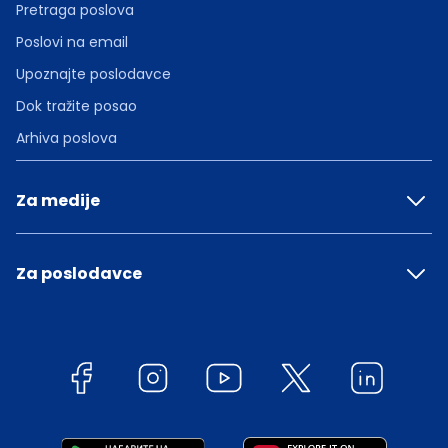
Pretraga poslova
Poslovi na email
Upoznajte poslodavce
Dok tražite posao
Arhiva poslova
Za medije
Za poslodavce