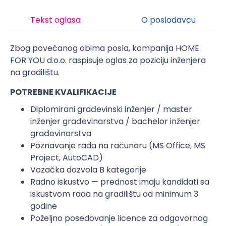
Tekst oglasa
O poslodavcu
Zbog povećanog obima posla, kompanija HOME
FOR YOU d.o.o. raspisuje oglas za poziciju inženjera
na gradilištu.
POTREBNE KVALIFIKACIJE
Diplomirani građevinski inženjer / master
inženjer građevinarstva / bachelor inženjer
građevinarstva
Poznavanje rada na računaru (MS Office, MS
Project, AutoCAD)
Vozačka dozvola B kategorije
Radno iskustvo — prednost imaju kandidati sa
iskustvom rada na gradilištu od minimum 3
godine
Poželjno posedovanje licence za odgovornog