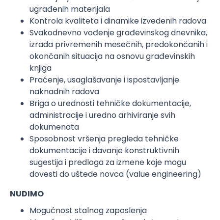
ugrađenih materijala
Kontrola kvaliteta i dinamike izvedenih radova
Svakodnevno vođenje građevinskog dnevnika,
izrada privremenih mesečnih, predokončanih i
okončanih situacija na osnovu građevinskih
knjiga
Praćenje, usaglašavanje i ispostavljanje
naknadnih radova
Briga o urednosti tehničke dokumentacije,
administracije i uredno arhiviranje svih
dokumenata
Sposobnost vršenja pregleda tehničke
dokumentacije i davanje konstruktivnih
sugestija i predloga za izmene koje mogu
dovesti do uštede novca (value engineering)
NUDIMO
Mogućnost stalnog zaposlenja