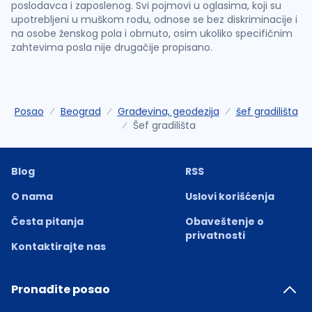
poslodavca i zaposlenog. Svi pojmovi u oglasima, koji su
upotrebljeni u muškom rodu, odnose se bez diskriminacije i
na osobe ženskog pola i obrnuto, osim ukoliko specifičnim
zahtevima posla nije drugačije propisano.
Posao
Beograd
Građevina, geodezija
šef gradilišta
Šef gradilišta
Blog
RSS
O nama
Uslovi korišćenja
Česta pitanja
Obaveštenje o
privatnosti
Kontaktirajte nas
Pronađite posao