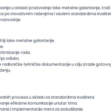
panija u oblasti proizvodnje lake metalne galanterije, tra
a po inovativnim rešenjima i visokim standardima kvalitet
roizvodnje.
riji lake metalne galanterije.
e.
timizacije rada.
ja odluka.
 radioničke tehničke dokumentacije u cilju izrade gotovo
ženju.
zvodnih procesa u skladu sa standardima kvaliteta.
vanje efikasne komunikacije unutar tima.
mansi i implementacija mera za poboljšanje.