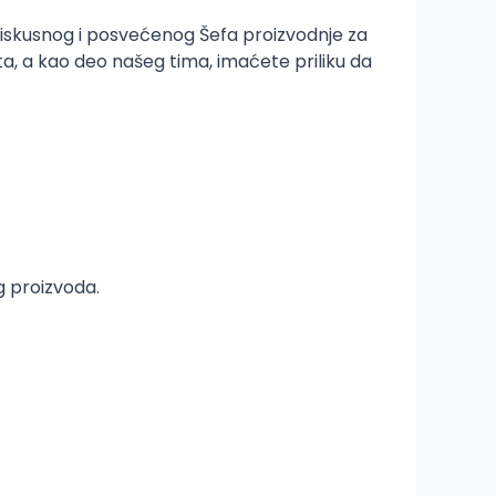
ži iskusnog i posvećenog Šefa proizvodnje za
a, a kao deo našeg tima, imaćete priliku da
g proizvoda.