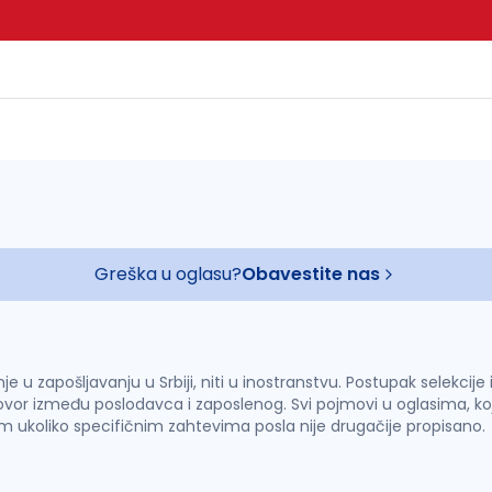
Greška u oglasu?
Obavestite nas
u zapošljavanju u Srbiji, niti u inostranstvu. Postupak selekcije
vor između poslodavca i zaposlenog. Svi pojmovi u oglasima, ko
im ukoliko specifičnim zahtevima posla nije drugačije propisano.