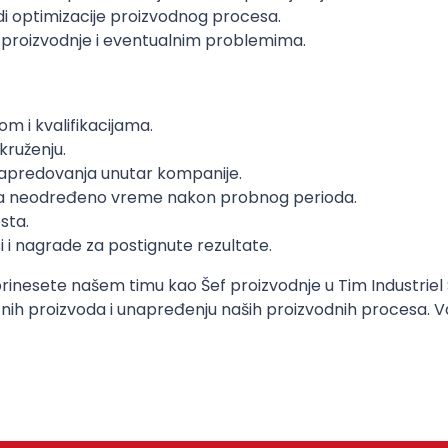
di optimizacije proizvodnog procesa.
proizvodnje i eventualnim problemima.
m i kvalifikacijama.
kruženju.
napredovanja unutar kompanije.
na neodređeno vreme nakon probnog perioda.
sta.
i nagrade za postignute rezultate.
nesete našem timu kao Šef proizvodnje u Tim Industriel Ste
tnih proizvoda i unapređenju naših proizvodnih procesa. V