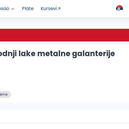
osao
Plate
Kursevi
odnji lake metalne galanterije
reme