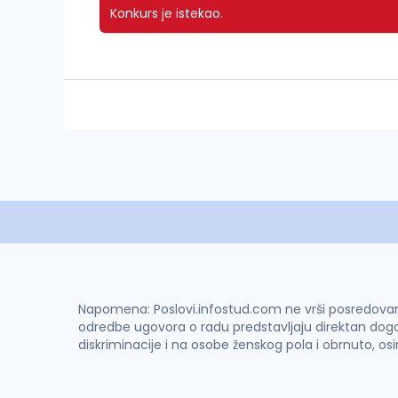
Konkurs je istekao.
Napomena: Poslovi.infostud.com ne vrši posredovanje 
odredbe ugovora o radu predstavljaju direktan dogo
diskriminacije i na osobe ženskog pola i obrnuto, os