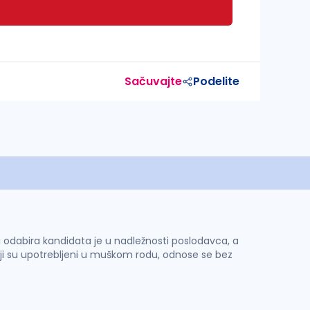
Sačuvajte
Podelite
 i odabira kandidata je u nadležnosti poslodavca, a
ji su upotrebljeni u muškom rodu, odnose se bez