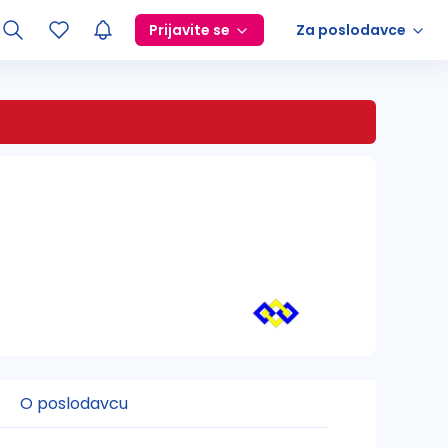
Prijavite se
Za poslodavce
O poslodavcu