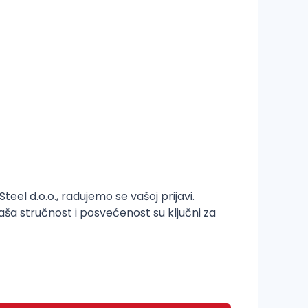
el d.o.o., radujemo se vašoj prijavi.
aša stručnost i posvećenost su ključni za