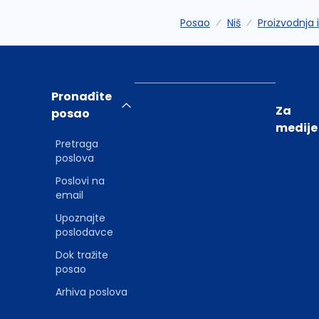
Posao
Niš
Proizvodnja
Pronađite
Za
posao
medije
Pretraga
poslova
Poslovi na
email
Upoznajte
poslodavce
Dok tražite
posao
Arhiva poslova