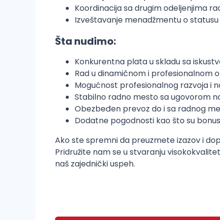
Koordinacija sa drugim odeljenjima ra
Izveštavanje menadžmentu o statusu 
Šta nudimo:
Konkurentna plata u skladu sa iskustvo
Rad u dinamičnom i profesionalnom o
Mogućnost profesionalnog razvoja i 
Stabilno radno mesto sa ugovorom 
Obezbeđen prevoz do i sa radnog me
Dodatne pogodnosti kao što su bonusi 
Ako ste spremni da preuzmete izazov i dopri
Pridružite nam se u stvaranju visokokvalite
naš zajednički uspeh.