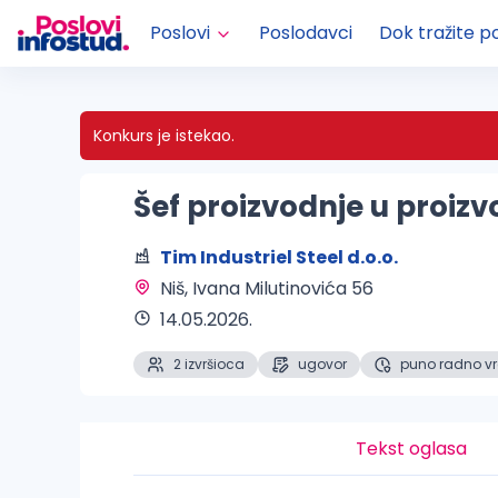
Poslovi
Poslodavci
Dok tražite p
Konkurs je istekao.
Šef proizvodnje u proizv
Tim Industriel Steel d.o.o.
Niš
, Ivana Milutinovića 56
14.05.2026.
2 izvršioca
ugovor
puno radno v
Tekst oglasa