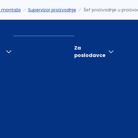
 i montaža
Supervizor proizvodnje
Šef proizvodnje u proizvo
Za
poslodavce