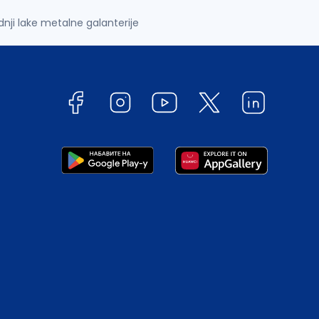
dnji lake metalne galanterije