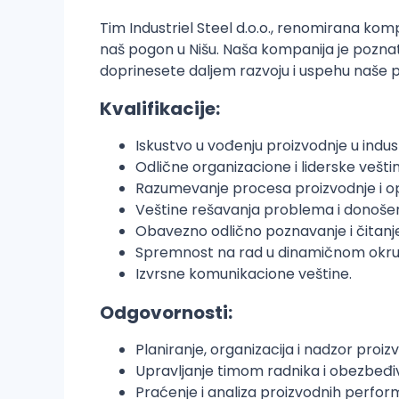
Tim Industriel Steel d.o.o., renomirana kom
naš pogon u Nišu. Naša kompanija je poznat
doprinesete daljem razvoju i uspehu naše p
Kvalifikacije:
Iskustvo u vođenju proizvodnje u indust
Odlične organizacione i liderske veštin
Razumevanje procesa proizvodnje i op
Veštine rešavanja problema i donošen
Obavezno odlično poznavanje i čitanje
Spremnost na rad u dinamičnom okru
Izvrsne komunikacione veštine.
Odgovornosti:
Planiranje, organizacija i nadzor proi
Upravljanje timom radnika i obezbeđi
Praćenje i analiza proizvodnih perfor