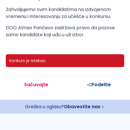
Zahvaljujemo svim kandidatima na izdvojenom
vremenu i interesovanju za učešće u konkursu.
DOO Almex Pančevo zadržava pravo da pozove
samo kandidate koji uđu u uži izbor.
Konkurs je istekao.
Sačuvajte
Podelite
Greška u oglasu?
Obavestite nas