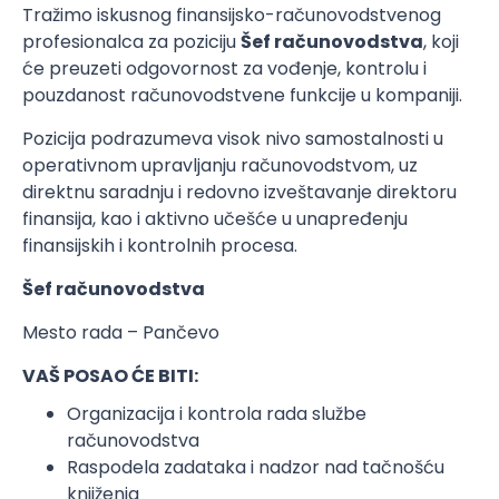
Tražimo iskusnog finansijsko-računovodstvenog
profesionalca za poziciju
Šef računovodstva
, koji
će preuzeti odgovornost za vođenje, kontrolu i
pouzdanost računovodstvene funkcije u kompaniji.
Pozicija podrazumeva visok nivo samostalnosti u
operativnom upravljanju računovodstvom, uz
direktnu saradnju i redovno izveštavanje direktoru
finansija, kao i aktivno učešće u unapređenju
finansijskih i kontrolnih procesa.
Šef računovodstva
Mesto rada – Pančevo
VAŠ POSAO ĆE BITI:
Organizacija i kontrola rada službe
računovodstva
Raspodela zadataka i nadzor nad tačnošću
knjiženja