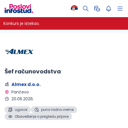
Konkurs je istekao.
Šef računovodstva
Almex d.o.o.
Pančevo 
20.06.2026.
ugovor
puno radno vreme
Obaveštenje o pregledu prijave