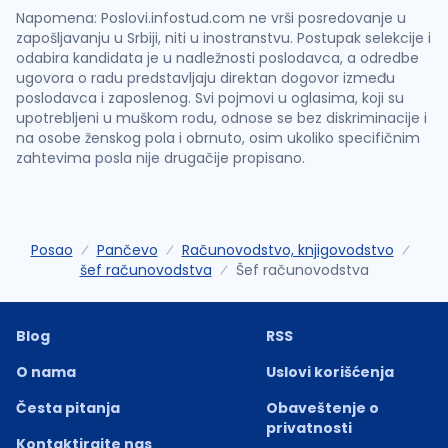
Napomena: Poslovi.infostud.com ne vrši posredovanje u
zapošljavanju u Srbiji, niti u inostranstvu. Postupak selekcije i
odabira kandidata je u nadležnosti poslodavca, a odredbe
ugovora o radu predstavljaju direktan dogovor između
poslodavca i zaposlenog. Svi pojmovi u oglasima, koji su
upotrebljeni u muškom rodu, odnose se bez diskriminacije i
na osobe ženskog pola i obrnuto, osim ukoliko specifičnim
zahtevima posla nije drugačije propisano.
Posao
Pančevo
Računovodstvo, knjigovodstvo
šef računovodstva
Šef računovodstva
Blog
RSS
O nama
Uslovi korišćenja
Česta pitanja
Obaveštenje o
privatnosti
Kontaktirajte nas