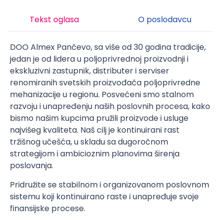
Tekst oglasa
O poslodavcu
DOO Almex Pančevo, sa više od 30 godina tradicije,
jedan je od lidera u poljoprivrednoj proizvodnji i
ekskluzivni zastupnik, distributer i serviser
renomiranih svetskih proizvođača poljoprivredne
mehanizacije u regionu. Posvećeni smo stalnom
razvoju i unapređenju naših poslovnih procesa, kako
bismo našim kupcima pružili proizvode i usluge
najvišeg kvaliteta. Naš cilj je kontinuirani rast
tržišnog učešća, u skladu sa dugoročnom
strategijom i ambicioznim planovima širenja
poslovanja.
Pridružite se stabilnom i organizovanom poslovnom
sistemu koji kontinuirano raste i unapređuje svoje
finansijske procese.