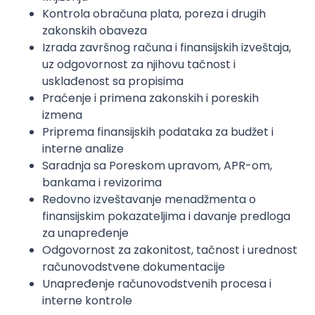
Kontrola obračuna plata, poreza i drugih
zakonskih obaveza
Izrada završnog računa i finansijskih izveštaja,
uz odgovornost za njihovu tačnost i
usklađenost sa propisima
Praćenje i primena zakonskih i poreskih
izmena
Priprema finansijskih podataka za budžet i
interne analize
Saradnja sa Poreskom upravom, APR-om,
bankama i revizorima
Redovno izveštavanje menadžmenta o
finansijskim pokazateljima i davanje predloga
za unapređenje
Odgovornost za zakonitost, tačnost i urednost
računovodstvene dokumentacije
Unapređenje računovodstvenih procesa i
interne kontrole