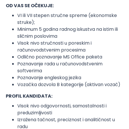
OD VAS SE OČEKUJE:
VI ili VII stepen stručne spreme (ekonomske
struke);
Minimum 5 godina radnog iskustva na istim ili
sličnim poslovima
Visok nivo stručnosti u poreskim i
računovodstvenim procesima
Odlično poznavanje MS Office paketa
Poznavanje rada u računovodstvenim
softverima
Poznavanje engleskog jezika
Vozačka dozvola B kategorije (aktivan vozač)
PROFIL KANDIDATA:
Visok nivo odgovornosti, samostalnosti i
preduzimljivosti
Izražena tačnost, preciznost i analitičnost u
radu