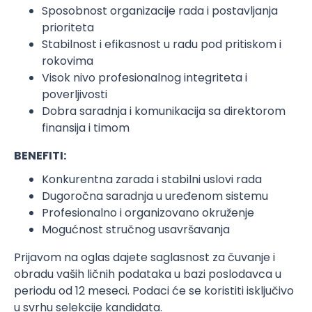
Sposobnost organizacije rada i postavljanja
prioriteta
Stabilnost i efikasnost u radu pod pritiskom i
rokovima
Visok nivo profesionalnog integriteta i
poverljivosti
Dobra saradnja i komunikacija sa direktorom
finansija i timom
BENEFITI:
Konkurentna zarada i stabilni uslovi rada
Dugoročna saradnja u uređenom sistemu
Profesionalno i organizovano okruženje
Mogućnost stručnog usavršavanja
Prijavom na oglas dajete saglasnost za čuvanje i
obradu vaših ličnih podataka u bazi poslodavca u
periodu od 12 meseci. Podaci će se koristiti isključivo
u svrhu selekcije kandidata.