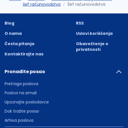
šef računovodstva
Šef računovodstva
Blog
RSS
O nama
Uslovi korišćenja
Česta pitanja
Obaveštenje o
privatnosti
Kontaktirajte nas
Pronađite posao
Pretraga poslova
Poslovi na email
Upoznajte poslodavce
Dok tražite posao
Arhiva poslova