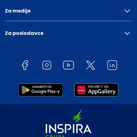
Za medije
Za poslodavce