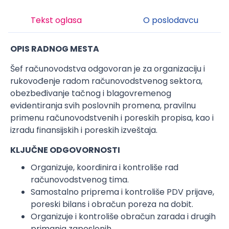
Tekst oglasa
O poslodavcu
OPIS RADNOG MESTA
Šef računovodstva odgovoran je za organizaciju i
rukovođenje radom računovodstvenog sektora,
obezbeđivanje tačnog i blagovremenog
evidentiranja svih poslovnih promena, pravilnu
primenu računovodstvenih i poreskih propisa, kao i
izradu finansijskih i poreskih izveštaja.
KLJUČNE ODGOVORNOSTI
Organizuje, koordinira i kontroliše rad
računovodstvenog tima.
Samostalno priprema i kontroliše PDV prijave,
poreski bilans i obračun poreza na dobit.
Organizuje i kontroliše obračun zarada i drugih
primanja zaposlenih.