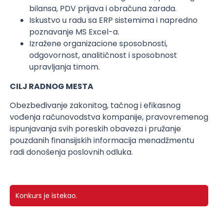
bilansa, PDV prijava i obračuna zarada.
Iskustvo u radu sa ERP sistemima i napredno
poznavanje MS Excel-a.
Izražene organizacione sposobnosti,
odgovornost, analitičnost i sposobnost
upravljanja timom.
CILJ RADNOG MESTA
Obezbeđivanje zakonitog, tačnog i efikasnog
vođenja računovodstva kompanije, pravovremenog
ispunjavanja svih poreskih obaveza i pružanje
pouzdanih finansijskih informacija menadžmentu
radi donošenja poslovnih odluka.
Konkurs je istekao.