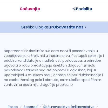
Sačuvajte
Podelite
Greška u oglasu?
Obavestite nas
Napomena: Poslovi.infostud.com ne vrši posredovanje u
zapošljavanju u Srbiji, niti u inostranstvu. Postupak selekcije i
odabira kandidata je u nadležnosti poslodavca, a odredbe
ugovora o radu predstavljaju direktan dogovor između
poslodavca i zaposlenog. Svi pojmovi u oglasima, koji su
upotrebljeni u muškom rodu, odnose se bez diskriminacije i
na osobe ženskog pola i obrnuto, osim ukoliko specifičnim
zahtevima posla nije drugačije propisano.
Posao
Beograd
Računovodstvo, knjigovodstvo