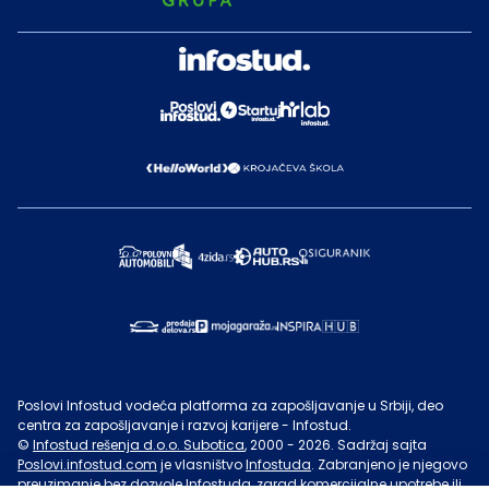
Poslovi Infostud vodeća platforma za zapošljavanje u Srbiji, deo
centra za zapošljavanje i razvoj karijere - Infostud.
©
Infostud rešenja d.o.o. Subotica
, 2000 -
2026
. Sadržaj sajta
Poslovi.infostud.com
je vlasništvo
Infostuda
. Zabranjeno je njegovo
preuzimanje bez dozvole
Infostuda
, zarad komercijalne upotrebe ili