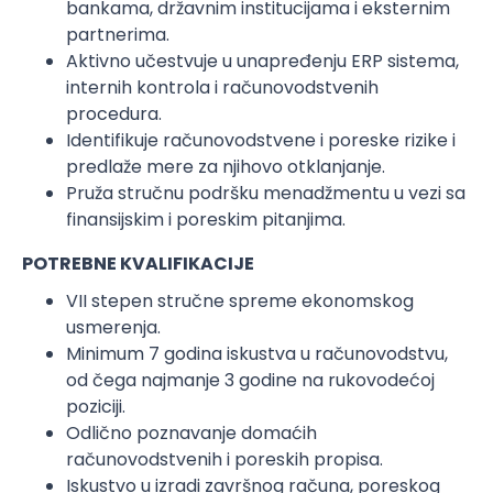
bankama, državnim institucijama i eksternim
partnerima.
Aktivno učestvuje u unapređenju ERP sistema,
internih kontrola i računovodstvenih
procedura.
Identifikuje računovodstvene i poreske rizike i
predlaže mere za njihovo otklanjanje.
Pruža stručnu podršku menadžmentu u vezi sa
finansijskim i poreskim pitanjima.
POTREBNE KVALIFIKACIJE
VII stepen stručne spreme ekonomskog
usmerenja.
Minimum 7 godina iskustva u računovodstvu,
od čega najmanje 3 godine na rukovodećoj
poziciji.
Odlično poznavanje domaćih
računovodstvenih i poreskih propisa.
Iskustvo u izradi završnog računa, poreskog