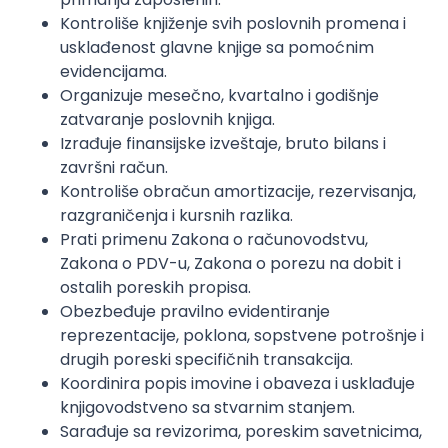
Kontroliše knjiženje svih poslovnih promena i
usklađenost glavne knjige sa pomoćnim
evidencijama.
Organizuje mesečno, kvartalno i godišnje
zatvaranje poslovnih knjiga.
Izrađuje finansijske izveštaje, bruto bilans i
završni račun.
Kontroliše obračun amortizacije, rezervisanja,
razgraničenja i kursnih razlika.
Prati primenu Zakona o računovodstvu,
Zakona o PDV-u, Zakona o porezu na dobit i
ostalih poreskih propisa.
Obezbeđuje pravilno evidentiranje
reprezentacije, poklona, sopstvene potrošnje i
drugih poreski specifičnih transakcija.
Koordinira popis imovine i obaveza i usklađuje
knjigovodstveno sa stvarnim stanjem.
Sarađuje sa revizorima, poreskim savetnicima,