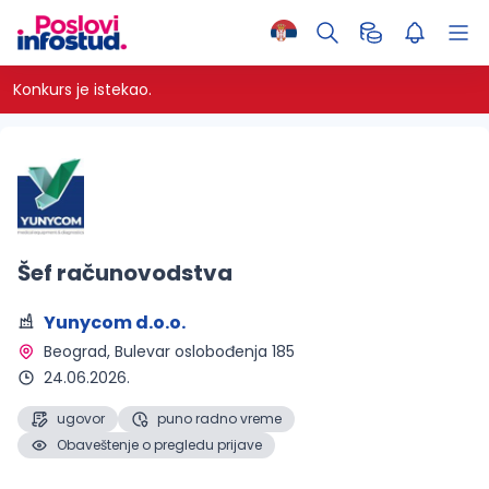
Konkurs je istekao.
Šef računovodstva
Yunycom d.o.o.
Beograd
, Bulevar oslobođenja 185
24.06.2026.
ugovor
puno radno vreme
Obaveštenje o pregledu prijave