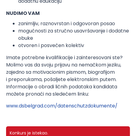
dodatnu edukaciju
NUDIMO VAM
zanimljiv, raznovrstan i odgovoran posao
mogućnosti za stručno usavršavanje i dodatne
obuke
otvoren i posvećen kolektiv
Imate potrebne kvalifikacije i zainteresovani ste?
Molimo vas da svoju prijavu na nemačkom jeziku,
zajedno sa motivacionim pismom, biografijom
i preporukama, pošaljete elektronskim putem.
Informacije o obradi ličnih podataka kandidata
možete pronaći na sledećem linku:
www.dsbelgrad.com/datenschutzdokumente/
Konkurs je istekao.