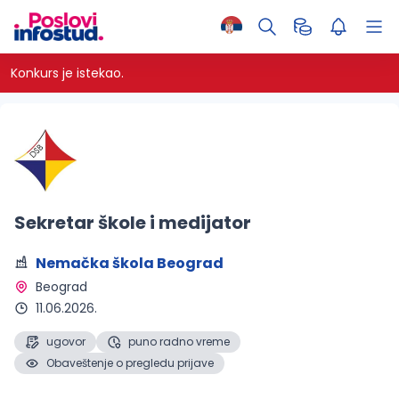
Konkurs je istekao.
Sekretar škole i medijator
Nemačka škola Beograd
Beograd 
11.06.2026.
ugovor
puno radno vreme
Obaveštenje o pregledu prijave