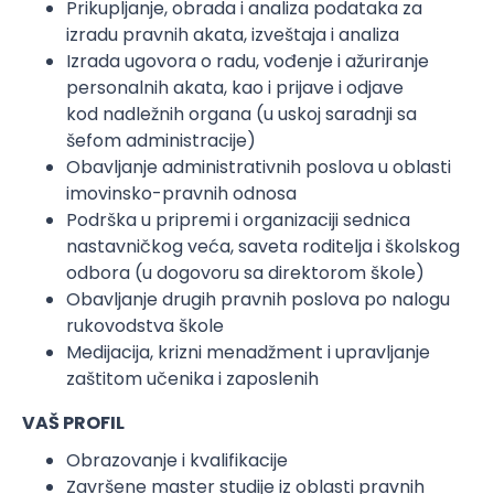
Prikupljanje, obrada i analiza podataka za
izradu pravnih akata, izveštaja i analiza
Izrada ugovora o radu, vođenje i ažuriranje
personalnih akata, kao i prijave i odjave
kod nadležnih organa (u uskoj saradnji sa
šefom administracije)
Obavljanje administrativnih poslova u oblasti
imovinsko-pravnih odnosa
Podrška u pripremi i organizaciji sednica
nastavničkog veća, saveta roditelja i školskog
odbora (u dogovoru sa direktorom škole)
Obavljanje drugih pravnih poslova po nalogu
rukovodstva škole
Medijacija, krizni menadžment i upravljanje
zaštitom učenika i zaposlenih
VAŠ PROFIL
Obrazovanje i kvalifikacije
Završene master studije iz oblasti pravnih