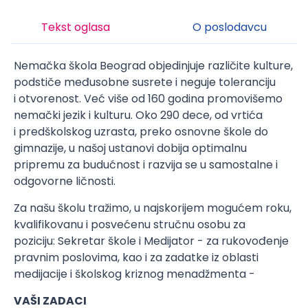
Tekst oglasa
O poslodavcu
Nemačka škola Beograd objedinjuje različite kulture,
podstiče međusobne susrete i neguje toleranciju
i otvorenost. Već više od 160 godina promovišemo
nemački jezik i kulturu. Oko 290 dece, od vrtića
i predškolskog uzrasta, preko osnovne škole do
gimnazije, u našoj ustanovi dobija optimalnu
pripremu za budućnost i razvija se u samostalne i
odgovorne ličnosti.
Za našu školu tražimo, u najskorijem mogućem roku,
kvalifikovanu i posvećenu stručnu osobu za
poziciju: Sekretar škole i Medijator - za rukovođenje
pravnim poslovima, kao i za zadatke iz oblasti
medijacije i školskog kriznog menadžmenta -
VAŠI ZADACI