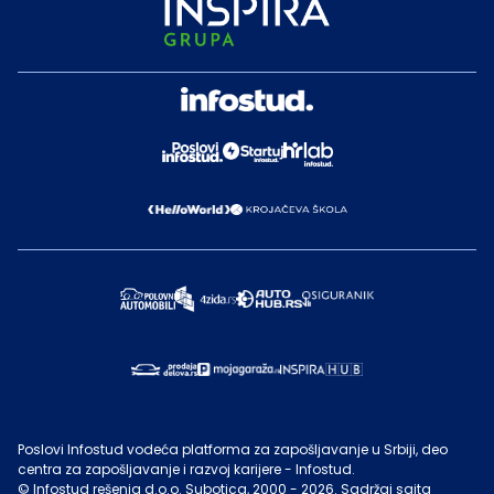
Poslovi Infostud vodeća platforma za zapošljavanje u Srbiji, deo
centra za zapošljavanje i razvoj karijere - Infostud.
©
Infostud rešenja d.o.o. Subotica
, 2000 -
2026
. Sadržaj sajta