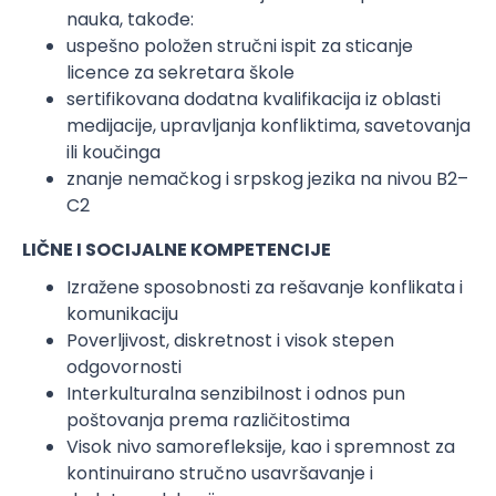
nauka, takođe:
uspešno položen stručni ispit za sticanje
licence za sekretara škole
sertifikovana dodatna kvalifikacija iz oblasti
medijacije, upravljanja konfliktima, savetovanja
ili koučinga
znanje nemačkog i srpskog jezika na nivou B2–
C2
LIČNE I SOCIJALNE KOMPETENCIJE
Izražene sposobnosti za rešavanje konflikata i
komunikaciju
Poverljivost, diskretnost i visok stepen
odgovornosti
Interkulturalna senzibilnost i odnos pun
poštovanja prema različitostima
Visok nivo samorefleksije, kao i spremnost za
kontinuirano stručno usavršavanje i