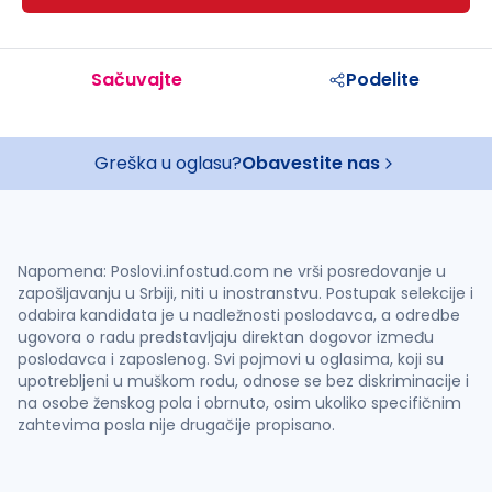
Sačuvajte
Podelite
Greška u oglasu?
Obavestite nas
Napomena: Poslovi.infostud.com ne vrši posredovanje u
zapošljavanju u Srbiji, niti u inostranstvu. Postupak selekcije i
odabira kandidata je u nadležnosti poslodavca, a odredbe
ugovora o radu predstavljaju direktan dogovor između
poslodavca i zaposlenog. Svi pojmovi u oglasima, koji su
upotrebljeni u muškom rodu, odnose se bez diskriminacije i
na osobe ženskog pola i obrnuto, osim ukoliko specifičnim
zahtevima posla nije drugačije propisano.