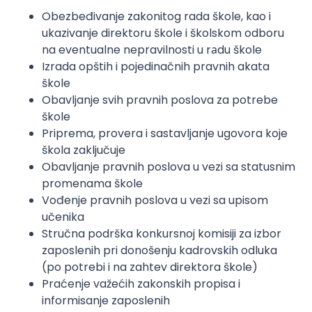
Obezbeđivanje zakonitog rada škole, kao i
ukazivanje direktoru škole i školskom odboru
na eventualne nepravilnosti u rаdu škole
Izrada opštih i pojedinačnih pravnih akata
škole
Obavljanje svih pravnih poslova za potrebe
škole
Priprema, provera i sastavljanje ugovora koje
škola zaključuje
Obavljanje pravnih poslova u vezi sa statusnim
promenama škole
Vođenje pravnih poslova u vezi sa upisom
učenika
Stručna podrška konkursnoj komisiji za izbor
zaposlenih pri donošenju kadrovskih odluka
(po potrebi i na zahtev direktora škole)
Praćenje važećih zakonskih propisa i
informisanje zaposlenih