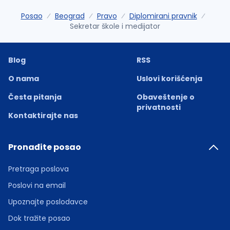
Posao
Beograd
Pravo
Diplomirani pravnik
Sekretar škole i medijator
Blog
RSS
O nama
Uslovi korišćenja
Česta pitanja
Obaveštenje o
privatnosti
Kontaktirajte nas
Pronađite posao
Pretraga poslova
Poslovi na email
Upoznajte poslodavce
Dok tražite posao