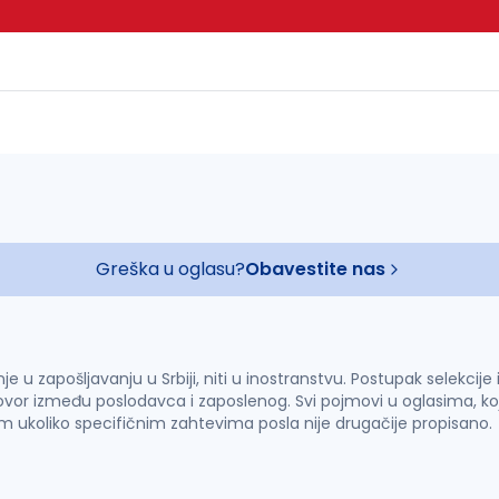
Greška u oglasu?
Obavestite nas
u zapošljavanju u Srbiji, niti u inostranstvu. Postupak selekcije
vor između poslodavca i zaposlenog. Svi pojmovi u oglasima, ko
im ukoliko specifičnim zahtevima posla nije drugačije propisano.