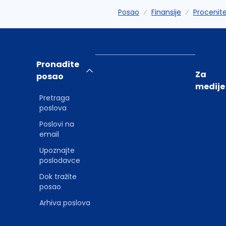
Posao
Finansije
Procenitel
Pronađite
Za
posao
medije
Pretraga
poslova
Poslovi na
email
Upoznajte
poslodavce
Dok tražite
posao
Arhiva poslova