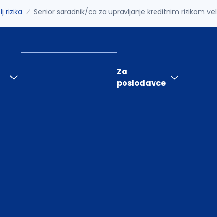
j rizika
Senior saradnik/ca za upravljanje kreditnim rizikom ve
Za
poslodavce