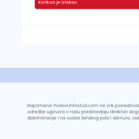
Konkurs je istekao.
Napomena: Poslovi.infostud.com ne vrši posredovanje 
odredbe ugovora o radu predstavljaju direktan dogo
diskriminacije i na osobe ženskog pola i obrnuto, os