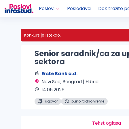
Poslovi
Poslodavci
Dok tražite p
Konkurs je istekao.
Senior saradnik/ca za up
sektora
Erste Bank a.d.
Novi Sad, Beograd | Hibrid 
14.05.2026.
ugovor
puno radno vreme
Tekst oglasa