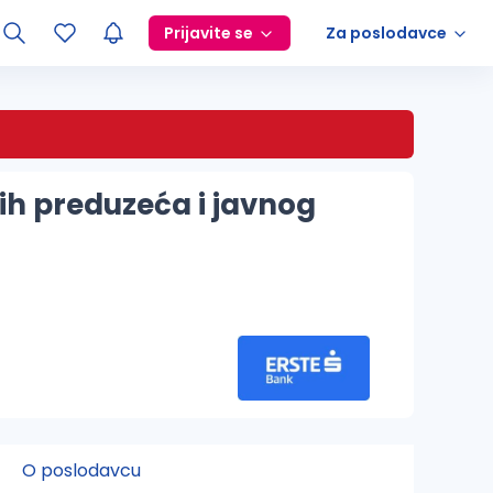
Prijavite se
Za poslodavce
kih preduzeća i javnog
O poslodavcu