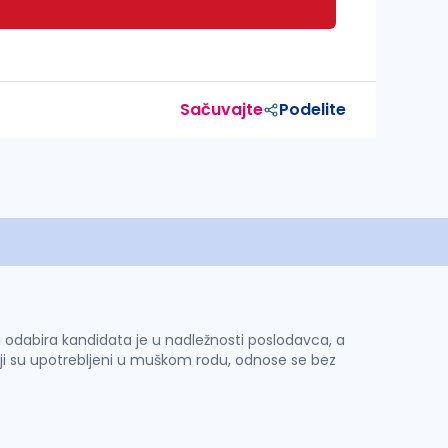
Sačuvajte
Podelite
 i odabira kandidata je u nadležnosti poslodavca, a
ji su upotrebljeni u muškom rodu, odnose se bez