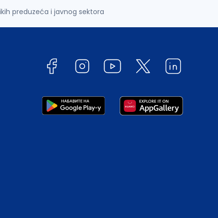
likih preduzeća i javnog sektora