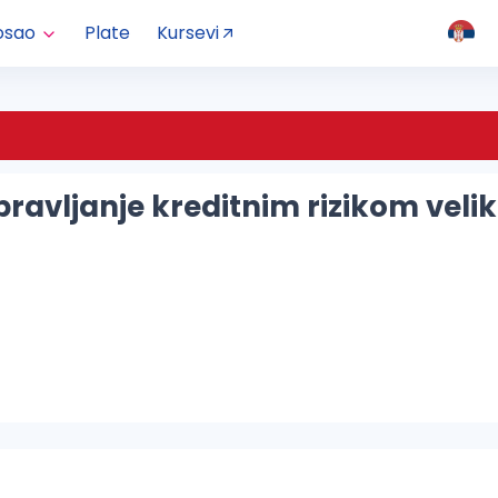
osao
Plate
Kursevi
ravljanje kreditnim rizikom veli