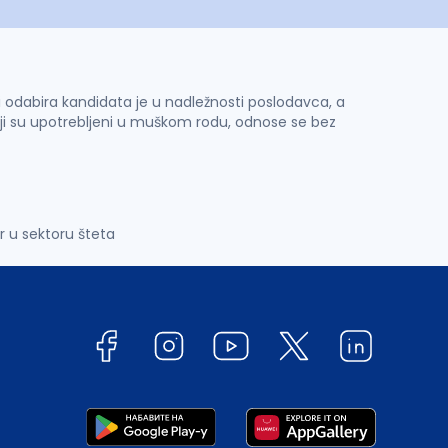
 i odabira kandidata je u nadležnosti poslodavca, a
ji su upotrebljeni u muškom rodu, odnose se bez
r u sektoru šteta