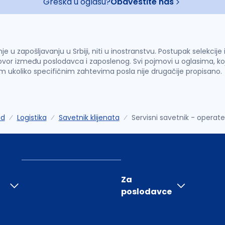
Greška u oglasu?
Obavestite nas
u zapošljavanju u Srbiji, niti u inostranstvu. Postupak selekcije
vor između poslodavca i zaposlenog. Svi pojmovi u oglasima, ko
im ukoliko specifičnim zahtevima posla nije drugačije propisano.
ad
Logistika
Savetnik klijenata
Servisni savetnik - operate
Za
poslodavce