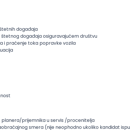
 štetnih događaja
a štetnog događaja osiguravajućem društvu
a i praćenje toka popravke vozila
tuacija
anost
 planera/prijemnika u servis /procenitelja
aobraćajnog smera (nije neophodno ukoliko kandidat ispu