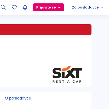
Prijavite se
Za poslodavce
O poslodavcu