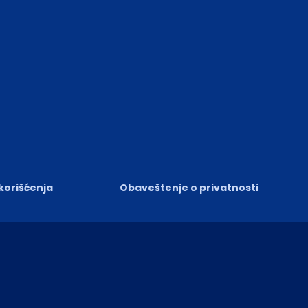
 korišćenja
Obaveštenje o privatnosti