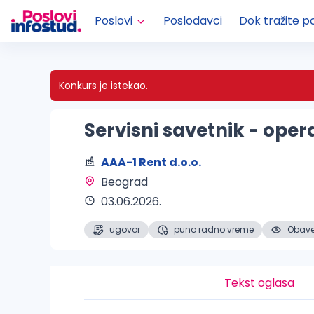
Poslovi
Poslodavci
Dok tražite p
Konkurs je istekao.
Servisni savetnik - oper
AAA-1 Rent d.o.o.
Beograd 
03.06.2026.
ugovor
puno radno vreme
Obaveš
Tekst oglasa