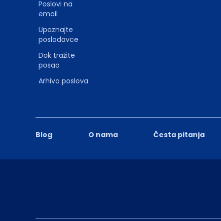
Poslovi na
email
Upoznajte
poslodavce
Dok tražite
posao
Arhiva poslova
Blog
O nama
Česta pitanja