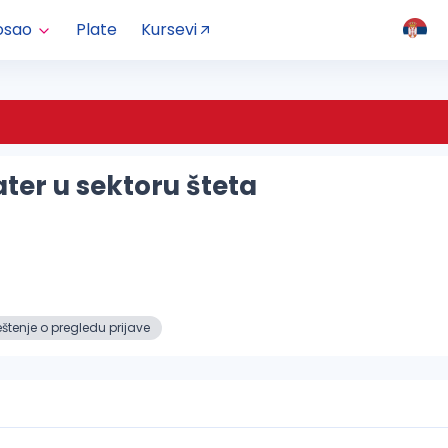
osao
Plate
Kursevi
ater u sektoru šteta
tenje o pregledu prijave