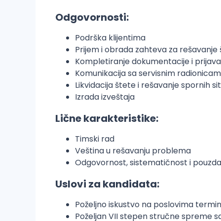
Odgovornosti:
Podrška klijentima
Prijem i obrada zahteva za rešavanje
Kompletiranje dokumentacije i prijav
Komunikacija sa servisnim radionicam
Likvidacija štete i rešavanje spornih si
Izrada izveštaja
Lične karakteristike:
Timski rad
Veština u rešavanju problema
Odgovornost, sistematičnost i pouzd
Uslovi za kandidata:
Poželjno iskustvo na poslovima termin
Poželjan VII stepen stručne spreme s