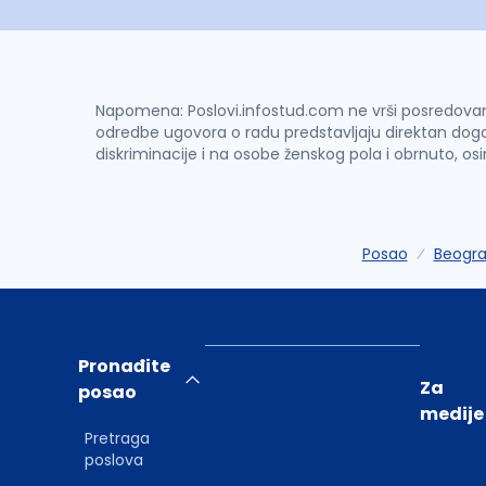
Napomena: Poslovi.infostud.com ne vrši posredovanje 
odredbe ugovora o radu predstavljaju direktan dogo
diskriminacije i na osobe ženskog pola i obrnuto, os
Posao
Beogr
Pronađite
Za
posao
medije
Pretraga
poslova