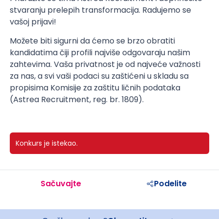
stvaranju prelepih transformacija. Radujemo se
vašoj prijavi!
Možete biti sigurni da ćemo se brzo obratiti
kandidatima čiji profili najviše odgovaraju našim
zahtevima. Vaša privatnost je od najveće važnosti
za nas, a svi vaši podaci su zaštićeni u skladu sa
propisima Komisije za zaštitu ličnih podataka
(Astrea Recruitment, reg. br. 1809).
Konkurs je istekao.
Sačuvajte
Podelite