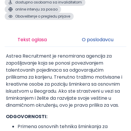
dostupno osobama sa invaliditetom
online intervju za posao
Obaveštenje o pregledu prijave
Tekst oglasa
O poslodavcu
Astrea Recruitment je renomirana agencija za
zapošljavanje koja se ponosi povezivanjem
talentovanih pojedinaca sa odgovarajućim
prilikama za karijeru. Trenutno tražimo motivisane i
kreativne osobe za poziciju šminkera sa osnovnim
iskustvom u Beogradu. Ako ste strastveni u vezi sa
šminkanjem i želite da razvijate svoje veštine u
dinamičnom okruženju, ovo je prava prilika za vas.
ODGOVORNOSTI:
Primena osnovnih tehnika šminkanja za