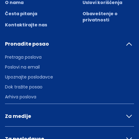
O nama
Uslovi korišćenja
Česta pitanja
Obaveštenje o
privatnosti
Kontaktirajte nas
Pronađite posao
Pretraga poslova
Poslovi na email
Upoznajte poslodavce
Dok tražite posao
Arhiva poslova
Za medije
Za poslodavce