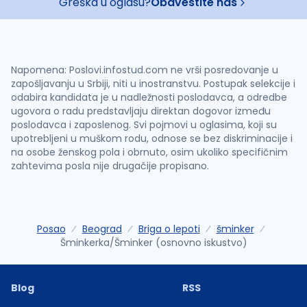
Greška u oglasu?
Obavestite nas
Napomena: Poslovi.infostud.com ne vrši posredovanje u
zapošljavanju u Srbiji, niti u inostranstvu. Postupak selekcije i
odabira kandidata je u nadležnosti poslodavca, a odredbe
ugovora o radu predstavljaju direktan dogovor između
poslodavca i zaposlenog. Svi pojmovi u oglasima, koji su
upotrebljeni u muškom rodu, odnose se bez diskriminacije i
na osobe ženskog pola i obrnuto, osim ukoliko specifičnim
zahtevima posla nije drugačije propisano.
Posao
Beograd
Briga o lepoti
šminker
Šminkerka/Šminker (osnovno iskustvo)
Blog
RSS