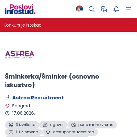
Konkurs je istekao.
Šminkerka/Šminker (osnovno
iskustvo)
Astrea Recruitment
Beograd 
17.06.2026.
3 izvršioca
ugovor
puno radno vreme
1. i 2. smena
dostupno studentima