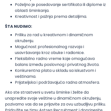
Poželjno je posedovanje sertifikata ili diplome iz
oblasti šminkanja.
Kreativnost i pažnja prema detaljima.
ŠTA NUDIMO:
Priliku za rad u kreativnom i dinamičnom
okruženju.
Mogućnost profesionalnog razvoja i
usavršavanja kroz obuke i radionice.
Fleksibilno radno vreme koje omogućava
balans između poslovnog i privatnog života.
Konkurentna plata u skladu sa iskustvom i
veštinama.
Prijateljska i podržavajuća radna atmosfera.
Ako ste strastveni u svetu šminke i želite da
unapredite svoje veštine u dinamičnom okruženju,
pozivamo vas da se prijavite za ovu uzbudljivu priliku.
Pridružite se timu Astrea Recruitment i doprinesite