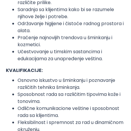
različite prilike.
Saradnja sa klijentima kako bi se razumele
njihove želje i potrebe.
Održavanje higijene i čistoće radnog prostora i
alata.
Praćenje najnovijih trendova u šminkanju i
kozmetici.
Učestvovanje u timskim sastancima i
edukacijama za unapređenje veština.
KVALIFIKACIJE:
Osnovno iskustvo u šminkanju i poznavanje
različitih tehnika šminkanja.
Sposobnost rada sa različitim tipovima kože i
tonovima.
Odlične komunikacione veštine i sposobnost
rada sa klijentima.
Fleksibilnost i spremnost za rad u dinamičnom
okruženju.