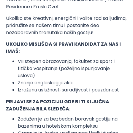
Residence i Fruški Cvet.
Ukoliko ste kreativni, energični i volite rad sa ljudima,
pridružite se našem timu i postanite deo
nezaboravnih trenutaka naših gostiju!
UKOLIKO MISLIŠ DA SI PRAVI KANDIDAT ZA NAS I
IMAŠ:
VII stepen obrazovanja, fakultet za sport i
fizičko vaspitanje (poželjno ispunjavanje
uslova)
Znanje engleskog jezika
Izraženu uslužnost, saradljivost i pouzdanost
PRIJAVI SE ZA POZICIJU GDE BI TI KLJUČNA
ZADUŽENJA BILA SLEDEĆA:
Zadužen je za bezbedan boravak gostiju na
bazenima u hotelskom kompleksu