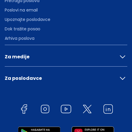
Pretraga poslova
Poslovi na email
Upoznajte poslodavce
Dok tražite posao
Arhiva poslova
Za medije
Za poslodavce