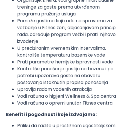
Organizuje, kreira, vodi grupne i individualne
treninge za goste prema utvrđenom
programu pružanja usluga
Pomaže gostima koji rade na spravama za
vežbanje u Fitnes zoni, objašanjavam princip
rada, određuje program vežbi i prati njihovo
izvođenje
U preciziranim vremenskim intervalima,
kontroliše temperaturu bazenske vode
Prati parametre hemijske ispravnosti vode
Kontroliše ponašanje gostiju na bazenu i po
potrebi upozorava goste na obavezu
poštovanja istaknutih propisa ponašanja
Upravlja radom vodenih atrakcija
Vodi računa o higijeni Wellness & Spa centra
Vodi računa o opremi unutar Fitnes centra
Benefiti i pogodnosti koje izdvajamo:
Priliku da radite u prestižnom ugostiteljskom