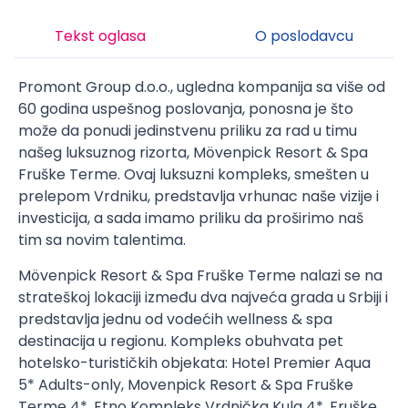
Tekst oglasa
O poslodavcu
Promont Group d.o.o., ugledna kompanija sa više od
60 godina uspešnog poslovanja, ponosna je što
može da ponudi jedinstvenu priliku za rad u timu
našeg luksuznog rizorta, Mӧvenpick Resort & Spa
Fruške Terme. Ovaj luksuzni kompleks, smešten u
prelepom Vrdniku, predstavlja vrhunac naše vizije i
investicija, a sada imamo priliku da proširimo naš
tim sa novim talentima.
Mӧvenpick Resort & Spa Fruške Terme nalazi se na
strateškoj lokaciji između dva najveća grada u Srbiji i
predstavlja jednu od vodećih wellness & spa
destinacija u regionu. Kompleks obuhvata pet
hotelsko-turističkih objekata: Hotel Premier Aqua
5* Adults-only, Movenpick Resort & Spa Fruške
Terme 4*, Etno Kompleks Vrdnička Kula 4*, Fruške