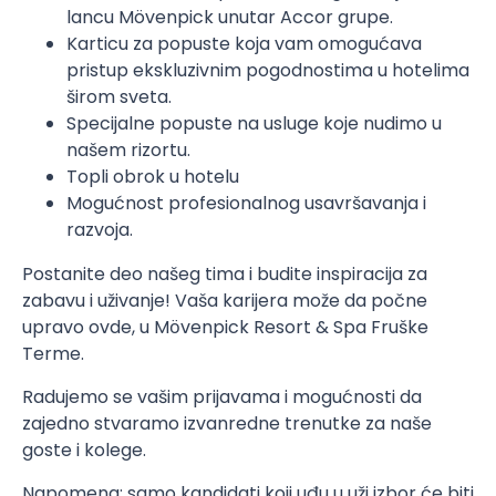
lancu Mövenpick unutar Accor grupe.
Karticu za popuste koja vam omogućava
pristup ekskluzivnim pogodnostima u hotelima
širom sveta.
Specijalne popuste na usluge koje nudimo u
našem rizortu.
Topli obrok u hotelu
Mogućnost profesionalnog usavršavanja i
razvoja.
Postanite deo našeg tima i budite inspiracija za
zabavu i uživanje! Vaša karijera može da počne
upravo ovde, u Mӧvenpick Resort & Spa Fruške
Terme.
Radujemo se vašim prijavama i mogućnosti da
zajedno stvaramo izvanredne trenutke za naše
goste i kolege.
Napomena: samo kandidati koji uđu u uži izbor će biti