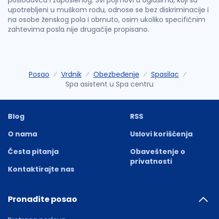
poslodavca i zaposlenog. Svi pojmovi u oglasima, koji su
upotrebljeni u muškom rodu, odnose se bez diskriminacije i
na osobe ženskog pola i obrnuto, osim ukoliko specifičnim
zahtevima posla nije drugačije propisano.
Posao
Vrdnik
Obezbeđenje
Spasilac
Spa asistent u Spa centru
Blog
RSS
O nama
Uslovi korišćenja
Česta pitanja
Obaveštenje o
privatnosti
Kontaktirajte nas
Pronađite posao