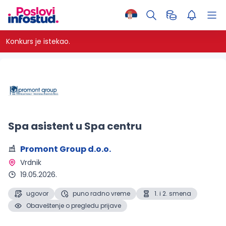
Konkurs je istekao.
Spa asistent u Spa centru
Promont Group d.o.o.
Vrdnik 
19.05.2026.
ugovor
puno radno vreme
1. i 2. smena
Obaveštenje o pregledu prijave