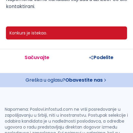
kontaktirani.
Konkurs je istekao.
Sačuvajte
Podelite
Greška u oglasu?
Obavestite nas
Napomena: Poslovi.infostud.com ne vrši posredovanje u
zapošljavanju u Srbiji, niti u inostranstvu. Postupak selekcije i
odabira kandidata je u nadležnosti poslodavca, a odredbe
ugovora o radu predstavljaju direktan dogovor između