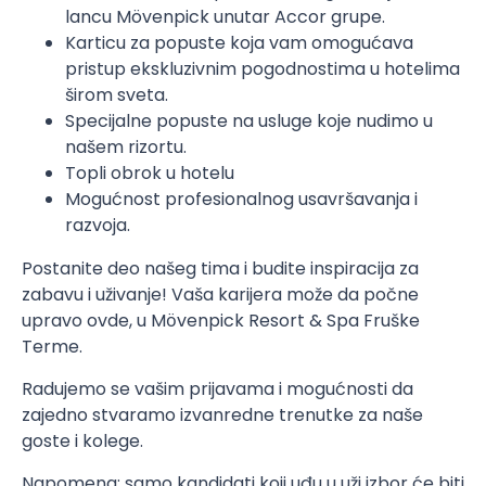
lancu Mövenpick unutar Accor grupe.
Karticu za popuste koja vam omogućava
pristup ekskluzivnim pogodnostima u hotelima
širom sveta.
Specijalne popuste na usluge koje nudimo u
našem rizortu.
Topli obrok u hotelu
Mogućnost profesionalnog usavršavanja i
razvoja.
Postanite deo našeg tima i budite inspiracija za
zabavu i uživanje! Vaša karijera može da počne
upravo ovde, u Mӧvenpick Resort & Spa Fruške
Terme.
Radujemo se vašim prijavama i mogućnosti da
zajedno stvaramo izvanredne trenutke za naše
goste i kolege.
Napomena: samo kandidati koji uđu u uži izbor će biti