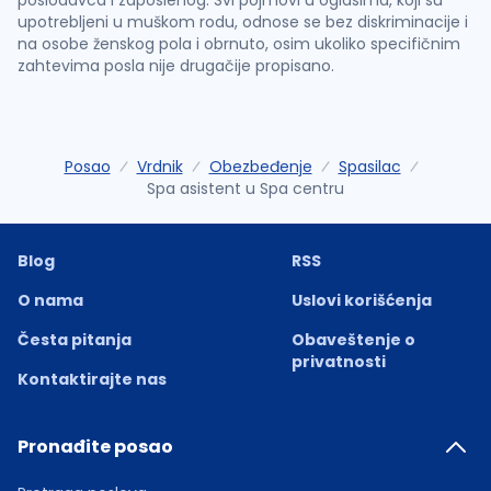
poslodavca i zaposlenog. Svi pojmovi u oglasima, koji su
upotrebljeni u muškom rodu, odnose se bez diskriminacije i
na osobe ženskog pola i obrnuto, osim ukoliko specifičnim
zahtevima posla nije drugačije propisano.
Posao
Vrdnik
Obezbeđenje
Spasilac
Spa asistent u Spa centru
Blog
RSS
O nama
Uslovi korišćenja
Česta pitanja
Obaveštenje o
privatnosti
Kontaktirajte nas
Pronađite posao