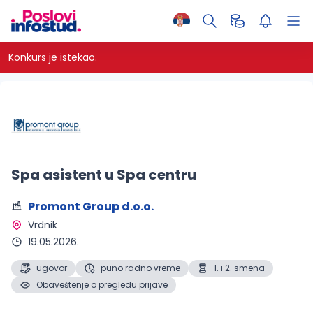
Konkurs je istekao.
Spa asistent u Spa centru
Promont Group d.o.o.
Vrdnik 
19.05.2026.
ugovor
puno radno vreme
1. i 2. smena
Obaveštenje o pregledu prijave