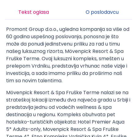
Tekst oglasa
O poslodavcu
Promont Group d.o.o., ugledna kompanija sa više od
60 godina uspešnog poslovanja, ponosna je što
može da ponudi jedinstvenu priliku za rad u timu
našeg luksuznog rizorta, Mӧvenpick Resort & Spa
Fruške Terme. Ovaj luksuzni kompleks, smešten u
prelepom Vrdniku, predstavlja vrhunac naše vizije i
investicija, a sada imamo priliku da proširimo naš
tim sa novim talentima.
Mӧvenpick Resort & Spa Fruške Terme nalazi se na
strateškoj lokaciji između dva najveća grada u Srbiji i
predstavlja jednu od vodećih wellness & spa
destinacija u regionu. Kompleks obuhvata pet
hotelsko-turističkih objekata: Hotel Premier Aqua
5* Adults-only, Movenpick Resort & Spa Fruške
Terme 4*, Etno Kompleks Vrdnička Kula 4*, Fruške