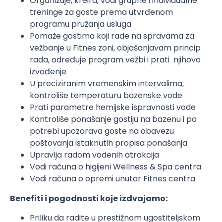
Organizuje, kreira, vodi grupne i individualne
treninge za goste prema utvrđenom
programu pružanja usluga
Pomaže gostima koji rade na spravama za
vežbanje u Fitnes zoni, objašanjavam princip
rada, određuje program vežbi i prati njihovo
izvođenje
U preciziranim vremenskim intervalima,
kontroliše temperaturu bazenske vode
Prati parametre hemijske ispravnosti vode
Kontroliše ponašanje gostiju na bazenu i po
potrebi upozorava goste na obavezu
poštovanja istaknutih propisa ponašanja
Upravlja radom vodenih atrakcija
Vodi računa o higijeni Wellness & Spa centra
Vodi računa o opremi unutar Fitnes centra
Benefiti i pogodnosti koje izdvajamo:
Priliku da radite u prestižnom ugostiteljskom