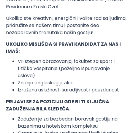
Residence i Fruški Cvet.
Ukoliko ste kreativni, energični i volite rad sa ljudima,
pridružite se našem timu i postanite deo
nezaboravnih trenutaka naših gostiju!
UKOLIKO MISLIŠ DA SI PRAVI KANDIDAT ZA NAS I
IMAŠ:
VII stepen obrazovanja, fakultet za sport i
fizičko vaspitanje (poželjno ispunjavanje
uslova)
Znanje engleskog jezika
Izraženu uslužnost, saradljivost i pouzdanost
PRIJAVI SE ZA POZICIJU GDE BI TI KLJUČNA
ZADUŽENJA BILA SLEDEĆA:
Zadužen je za bezbedan boravak gostiju na
bazenima u hotelskom kompleksu