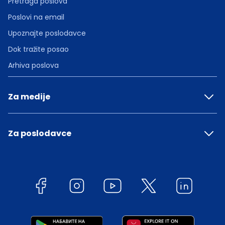
Pretraga poslova
Poslovi na email
Upoznajte poslodavce
Dok tražite posao
Arhiva poslova
Za medije
Za poslodavce