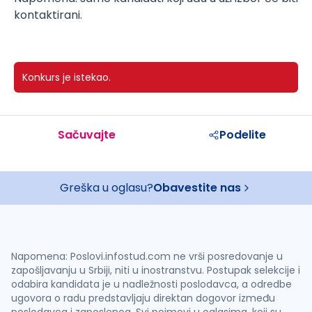
kontaktirani.
Konkurs je istekao.
Sačuvajte
Podelite
Greška u oglasu?
Obavestite nas
Napomena: Poslovi.infostud.com ne vrši posredovanje u
zapošljavanju u Srbiji, niti u inostranstvu. Postupak selekcije i
odabira kandidata je u nadležnosti poslodavca, a odredbe
ugovora o radu predstavljaju direktan dogovor između