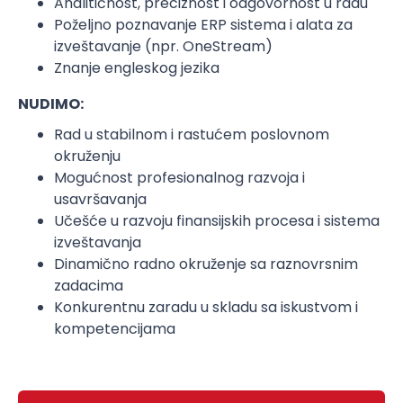
Analitičnost, preciznost i odgovornost u radu
Poželjno poznavanje ERP sistema i alata za
izveštavanje (npr. OneStream)
Znanje engleskog jezika
NUDIMO:
Rad u stabilnom i rastućem poslovnom
okruženju
Mogućnost profesionalnog razvoja i
usavršavanja
Učešće u razvoju finansijskih procesa i sistema
izveštavanja
Dinamično radno okruženje sa raznovrsnim
zadacima
Konkurentnu zaradu u skladu sa iskustvom i
kompetencijama