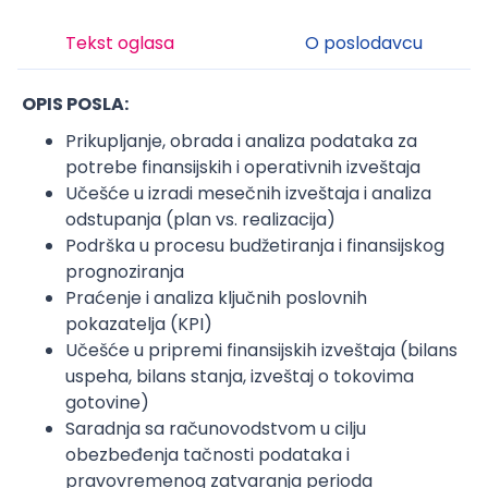
Tekst oglasa
O poslodavcu
OPIS POSLA:
Prikupljanje, obrada i analiza podataka za
potrebe finansijskih i operativnih izveštaja
Učešće u izradi mesečnih izveštaja i analiza
odstupanja (plan vs. realizacija)
Podrška u procesu budžetiranja i finansijskog
prognoziranja
Praćenje i analiza ključnih poslovnih
pokazatelja (KPI)
Učešće u pripremi finansijskih izveštaja (bilans
uspeha, bilans stanja, izveštaj o tokovima
gotovine)
Saradnja sa računovodstvom u cilju
obezbeđenja tačnosti podataka i
pravovremenog zatvaranja perioda