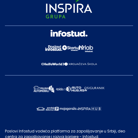
Poslovi Infostud vodeća platforma za zapošljavanje u Srbiji, deo
centra za zapošljavanje i razvoj karijere - Infostud.