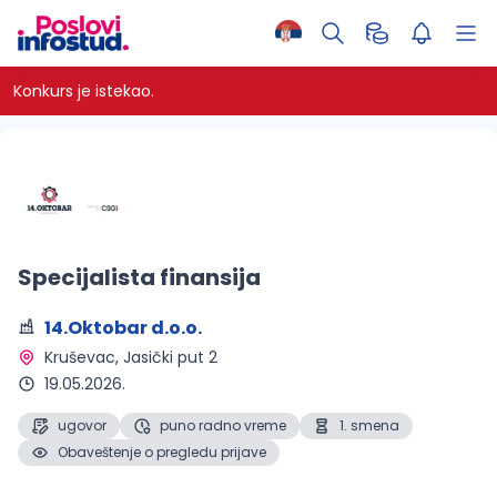
Konkurs je istekao.
Specijalista finansija
14.Oktobar d.o.o.
Kruševac
, Jasički put 2
19.05.2026.
ugovor
puno radno vreme
1. smena
Obaveštenje o pregledu prijave