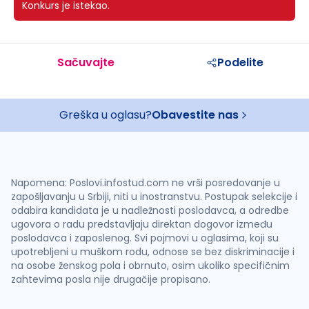
Konkurs je istekao.
Sačuvajte
Podelite
Greška u oglasu?
Obavestite nas
Napomena: Poslovi.infostud.com ne vrši posredovanje u
zapošljavanju u Srbiji, niti u inostranstvu. Postupak selekcije i
odabira kandidata je u nadležnosti poslodavca, a odredbe
ugovora o radu predstavljaju direktan dogovor između
poslodavca i zaposlenog. Svi pojmovi u oglasima, koji su
upotrebljeni u muškom rodu, odnose se bez diskriminacije i
na osobe ženskog pola i obrnuto, osim ukoliko specifičnim
zahtevima posla nije drugačije propisano.