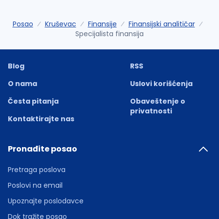
Posao
Kruševac
Finansije
Finansijski analitičar
Specijalista finansija
Blog
RSS
O nama
Uslovi korišćenja
Česta pitanja
Obaveštenje o
privatnosti
Kontaktirajte nas
Pronađite posao
Pretraga poslova
Poslovi na email
Upoznajte poslodavce
Dok tražite posao