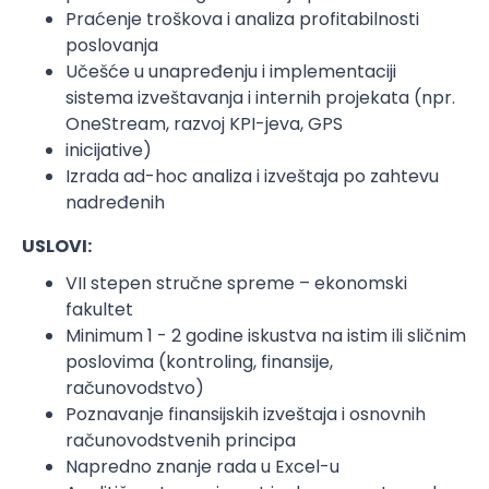
Praćenje troškova i analiza profitabilnosti
poslovanja
Učešće u unapređenju i implementaciji
sistema izveštavanja i internih projekata (npr.
OneStream, razvoj KPI-jeva, GPS
inicijative)
Izrada ad-hoc analiza i izveštaja po zahtevu
nadređenih
USLOVI:
VII stepen stručne spreme – ekonomski
fakultet
Minimum 1 - 2 godine iskustva na istim ili sličnim
poslovima (kontroling, finansije,
računovodstvo)
Poznavanje finansijskih izveštaja i osnovnih
računovodstvenih principa
Napredno znanje rada u Excel-u