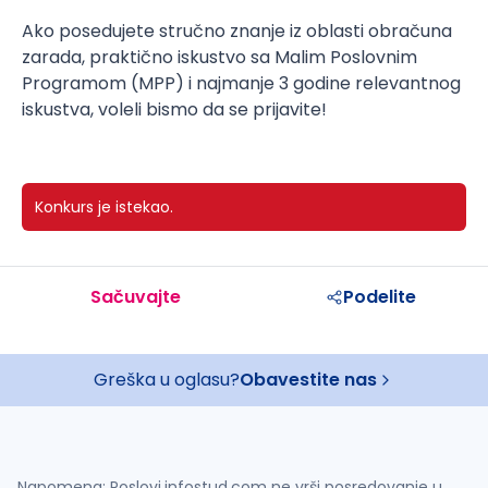
Ako posedujete stručno znanje iz oblasti obračuna
zarada, praktično iskustvo sa Malim Poslovnim
Programom (MPP) i najmanje 3 godine relevantnog
iskustva, voleli bismo da se prijavite!
Konkurs je istekao.
Sačuvajte
Podelite
Greška u oglasu?
Obavestite nas
Napomena: Poslovi.infostud.com ne vrši posredovanje u