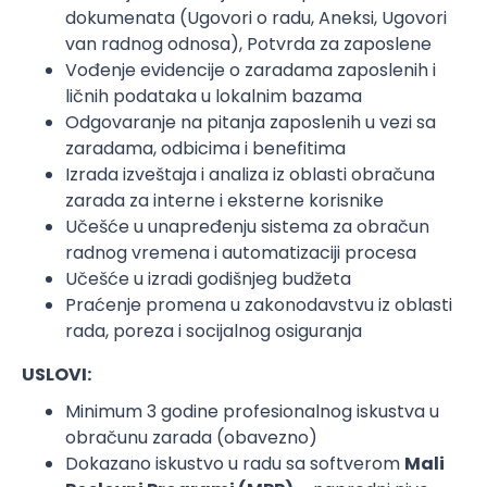
dokumenata (Ugovori o radu, Aneksi, Ugovori
van radnog odnosa), Potvrda za zaposlene
Vođenje evidencije o zaradama zaposlenih i
ličnih podataka u lokalnim bazama
Odgovaranje na pitanja zaposlenih u vezi sa
zaradama, odbicima i benefitima
Izrada izveštaja i analiza iz oblasti obračuna
zarada za interne i eksterne korisnike
Učešće u unapređenju sistema za obračun
radnog vremena i automatizaciji procesa
Učešće u izradi godišnjeg budžeta
Praćenje promena u zakonodavstvu iz oblasti
rada, poreza i socijalnog osiguranja
USLOVI:
Minimum 3 godine profesionalnog iskustva u
obračunu zarada (obavezno)
Dokazano iskustvo u radu sa softverom
Mali