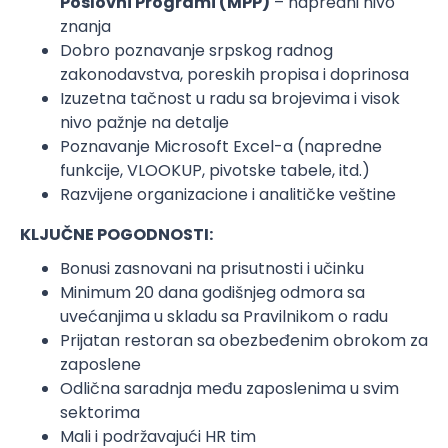
Poslovni Programi (MPP)
– napredni nivo
znanja
Dobro poznavanje srpskog radnog
zakonodavstva, poreskih propisa i doprinosa
Izuzetna tačnost u radu sa brojevima i visok
nivo pažnje na detalje
Poznavanje Microsoft Excel-a (napredne
funkcije, VLOOKUP, pivotske tabele, itd.)
Razvijene organizacione i analitičke veštine
KLJUČNE POGODNOSTI:
Bonusi zasnovani na prisutnosti i učinku
Minimum 20 dana godišnjeg odmora sa
uvećanjima u skladu sa Pravilnikom o radu
Prijatan restoran sa obezbeđenim obrokom za
zaposlene
Odlična saradnja među zaposlenima u svim
sektorima
Mali i podržavajući HR tim