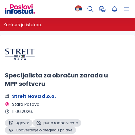
Konkurs je istekao.
Specijalista za obračun zarada u
MPP softveru
Streit Nova d.o.o.
Stara Pazova 
11.06.2026.
ugovor
puno radno vreme
Obaveštenje o pregledu prijave