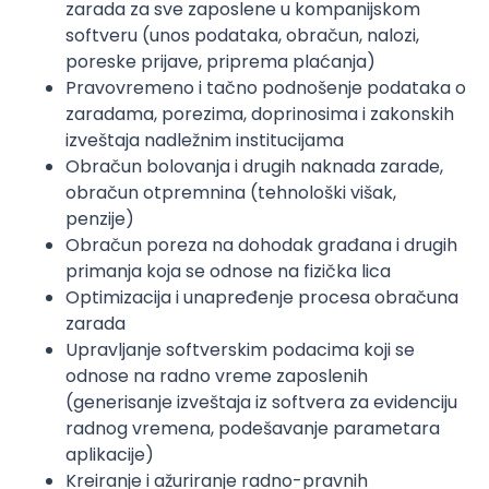
zarada za sve zaposlene u kompanijskom
softveru (unos podataka, obračun, nalozi,
poreske prijave, priprema plaćanja)
Pravovremeno i tačno podnošenje podataka o
zaradama, porezima, doprinosima i zakonskih
izveštaja nadležnim institucijama
Obračun bolovanja i drugih naknada zarade,
obračun otpremnina (tehnološki višak,
penzije)
Obračun poreza na dohodak građana i drugih
primanja koja se odnose na fizička lica
Optimizacija i unapređenje procesa obračuna
zarada
Upravljanje softverskim podacima koji se
odnose na radno vreme zaposlenih
(generisanje izveštaja iz softvera za evidenciju
radnog vremena, podešavanje parametara
aplikacije)
Kreiranje i ažuriranje radno-pravnih