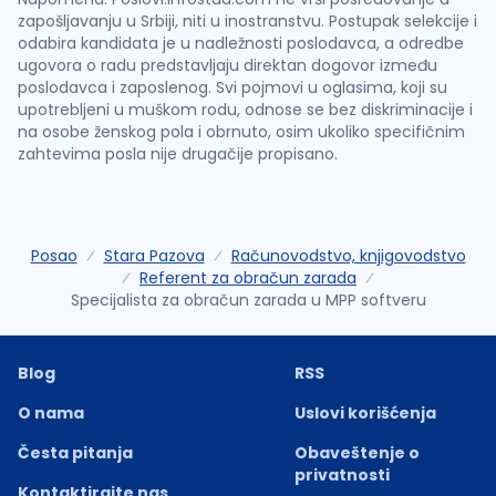
zapošljavanju u Srbiji, niti u inostranstvu. Postupak selekcije i
odabira kandidata je u nadležnosti poslodavca, a odredbe
ugovora o radu predstavljaju direktan dogovor između
poslodavca i zaposlenog. Svi pojmovi u oglasima, koji su
upotrebljeni u muškom rodu, odnose se bez diskriminacije i
na osobe ženskog pola i obrnuto, osim ukoliko specifičnim
zahtevima posla nije drugačije propisano.
Posao
Stara Pazova
Računovodstvo, knjigovodstvo
Referent za obračun zarada
Specijalista za obračun zarada u MPP softveru
Blog
RSS
O nama
Uslovi korišćenja
Česta pitanja
Obaveštenje o
privatnosti
Kontaktirajte nas