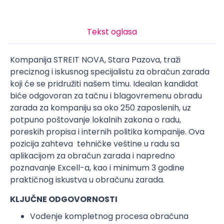
Tekst oglasa
Kompanija STREIT NOVA, Stara Pazova, traži
preciznog i iskusnog specijalistu za obračun zarada
koji će se pridružiti našem timu. Idealan kandidat
biće odgovoran za tačnu i blagovremenu obradu
zarada za kompaniju sa oko 250 zaposlenih, uz
potpuno poštovanje lokalnih zakona o radu,
poreskih propisa i internih politika kompanije. Ova
pozicija zahteva tehničke veštine u radu sa
aplikacijom za obračun zarada i napredno
poznavanje Excell-a, kao i minimum 3 godine
praktičnog iskustva u obračunu zarada.
KLJUČNE ODGOVORNOSTI
Vođenje kompletnog procesa obračuna