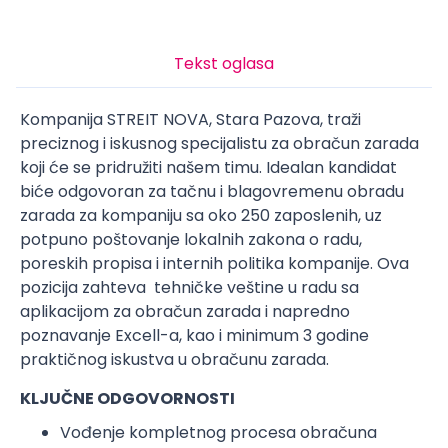
Tekst oglasa
Kompanija STREIT NOVA, Stara Pazova, traži
preciznog i iskusnog specijalistu za obračun zarada
koji će se pridružiti našem timu. Idealan kandidat
biće odgovoran za tačnu i blagovremenu obradu
zarada za kompaniju sa oko 250 zaposlenih, uz
potpuno poštovanje lokalnih zakona o radu,
poreskih propisa i internih politika kompanije. Ova
pozicija zahteva tehničke veštine u radu sa
aplikacijom za obračun zarada i napredno
poznavanje Excell-a, kao i minimum 3 godine
praktičnog iskustva u obračunu zarada.
KLJUČNE ODGOVORNOSTI
Vođenje kompletnog procesa obračuna