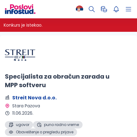
Konkurs je istekao.
Specijalista za obračun zarada u
MPP softveru
Streit Nova d.o.o.
Stara Pazova 
11.06.2026.
ugovor
puno radno vreme
Obaveštenje o pregledu prijave