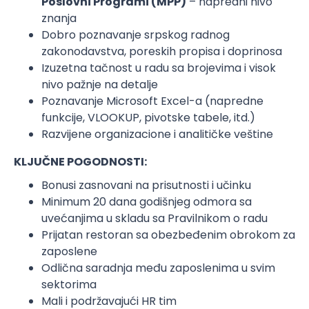
Poslovni Programi (MPP)
– napredni nivo
znanja
Dobro poznavanje srpskog radnog
zakonodavstva, poreskih propisa i doprinosa
Izuzetna tačnost u radu sa brojevima i visok
nivo pažnje na detalje
Poznavanje Microsoft Excel-a (napredne
funkcije, VLOOKUP, pivotske tabele, itd.)
Razvijene organizacione i analitičke veštine
KLJUČNE POGODNOSTI:
Bonusi zasnovani na prisutnosti i učinku
Minimum 20 dana godišnjeg odmora sa
uvećanjima u skladu sa Pravilnikom o radu
Prijatan restoran sa obezbeđenim obrokom za
zaposlene
Odlična saradnja među zaposlenima u svim
sektorima
Mali i podržavajući HR tim