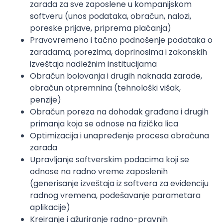
zarada za sve zaposlene u kompanijskom
softveru (unos podataka, obračun, nalozi,
poreske prijave, priprema plaćanja)
Pravovremeno i tačno podnošenje podataka o
zaradama, porezima, doprinosima i zakonskih
izveštaja nadležnim institucijama
Obračun bolovanja i drugih naknada zarade,
obračun otpremnina (tehnološki višak,
penzije)
Obračun poreza na dohodak građana i drugih
primanja koja se odnose na fizička lica
Optimizacija i unapređenje procesa obračuna
zarada
Upravljanje softverskim podacima koji se
odnose na radno vreme zaposlenih
(generisanje izveštaja iz softvera za evidenciju
radnog vremena, podešavanje parametara
aplikacije)
Kreiranje i ažuriranje radno-pravnih