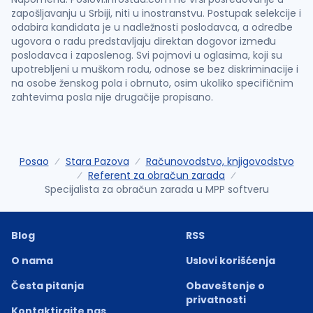
zapošljavanju u Srbiji, niti u inostranstvu. Postupak selekcije i
odabira kandidata je u nadležnosti poslodavca, a odredbe
ugovora o radu predstavljaju direktan dogovor između
poslodavca i zaposlenog. Svi pojmovi u oglasima, koji su
upotrebljeni u muškom rodu, odnose se bez diskriminacije i
na osobe ženskog pola i obrnuto, osim ukoliko specifičnim
zahtevima posla nije drugačije propisano.
Posao
Stara Pazova
Računovodstvo, knjigovodstvo
Referent za obračun zarada
Specijalista za obračun zarada u MPP softveru
Blog
RSS
O nama
Uslovi korišćenja
Česta pitanja
Obaveštenje o
privatnosti
Kontaktirajte nas