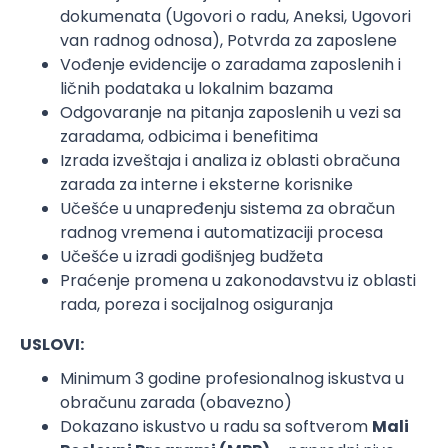
dokumenata (Ugovori o radu, Aneksi, Ugovori
van radnog odnosa), Potvrda za zaposlene
Vođenje evidencije o zaradama zaposlenih i
ličnih podataka u lokalnim bazama
Odgovaranje na pitanja zaposlenih u vezi sa
zaradama, odbicima i benefitima
Izrada izveštaja i analiza iz oblasti obračuna
zarada za interne i eksterne korisnike
Učešće u unapređenju sistema za obračun
radnog vremena i automatizaciji procesa
Učešće u izradi godišnjeg budžeta
Praćenje promena u zakonodavstvu iz oblasti
rada, poreza i socijalnog osiguranja
USLOVI:
Minimum 3 godine profesionalnog iskustva u
obračunu zarada (obavezno)
Dokazano iskustvo u radu sa softverom
Mali