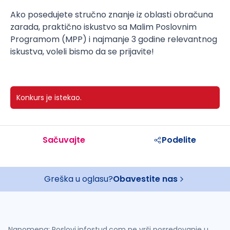
Ako posedujete stručno znanje iz oblasti obračuna
zarada, praktično iskustvo sa Malim Poslovnim
Programom (MPP) i najmanje 3 godine relevantnog
iskustva, voleli bismo da se prijavite!
Konkurs je istekao.
Sačuvajte
Podelite
Greška u oglasu?
Obavestite nas
Napomena: Poslovi.infostud.com ne vrši posredovanje u