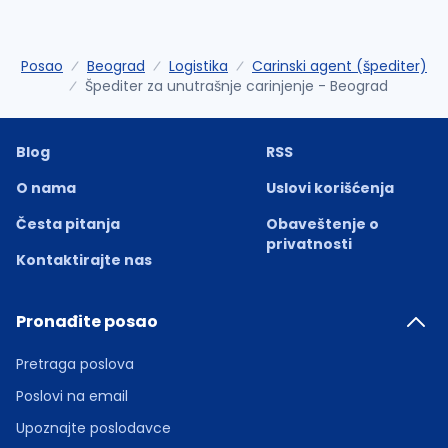
Posao
Beograd
Logistika
Carinski agent (špediter)
Špediter za unutrašnje carinjenje - Beograd
Blog
RSS
O nama
Uslovi korišćenja
Česta pitanja
Obaveštenje o
privatnosti
Kontaktirajte nas
Pronađite posao
Pretraga poslova
Poslovi na email
Upoznajte poslodavce