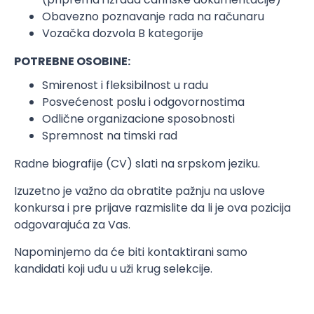
Obavezno poznavanje rada na računaru
Vozačka dozvola B kategorije
POTREBNE OSOBINE:
Smirenost i fleksibilnost u radu
Posvećenost poslu i odgovornostima
Odlične organizacione sposobnosti
Spremnost na timski rad
Radne biografije (CV) slati na srpskom jeziku.
Izuzetno je važno da obratite pažnju na uslove
konkursa i pre prijave razmislite da li je ova pozicija
odgovarajuća za Vas.
Napominjemo da će biti kontaktirani samo
kandidati koji uđu u uži krug selekcije.