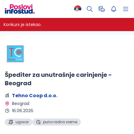
Konkurs je istekao.
Špediter za unutrašnje carinjenje -
Beograd
Tehno Coop d.o.o.
Beograd 
16.06.2026.
ugovor
puno radno vreme