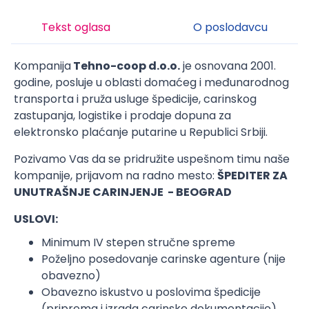
Tekst oglasa
O poslodavcu
Kompanija
Tehno-coop d.o.o.
je osnovana 2001.
godine, posluje u oblasti domaćeg i međunarodnog
transporta i pruža usluge špedicije, carinskog
zastupanja, logistike i prodaje dopuna za
elektronsko plaćanje putarine u Republici Srbiji.
Pozivamo Vas da se pridružite uspešnom timu naše
kompanije, prijavom na radno mesto:
ŠPEDITER ZA
UNUTRAŠNJE CARINJENJE - BEOGRAD
USLOVI:
Minimum IV stepen stručne spreme
Poželjno posedovanje carinske agenture (nije
obavezno)
Obavezno iskustvo u poslovima špedicije
(priprema i izrada carinske dokumentacije)