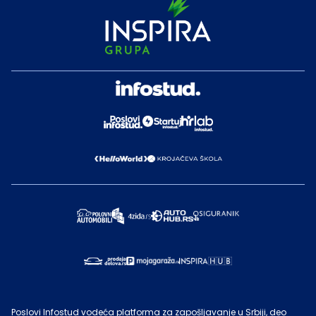
Poslovi Infostud vodeća platforma za zapošljavanje u Srbiji, deo