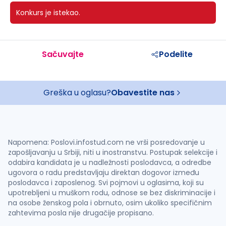
Konkurs je istekao.
Sačuvajte
Podelite
Greška u oglasu?
Obavestite nas
Napomena: Poslovi.infostud.com ne vrši posredovanje u
zapošljavanju u Srbiji, niti u inostranstvu. Postupak selekcije i
odabira kandidata je u nadležnosti poslodavca, a odredbe
ugovora o radu predstavljaju direktan dogovor između
poslodavca i zaposlenog. Svi pojmovi u oglasima, koji su
upotrebljeni u muškom rodu, odnose se bez diskriminacije i
na osobe ženskog pola i obrnuto, osim ukoliko specifičnim
zahtevima posla nije drugačije propisano.