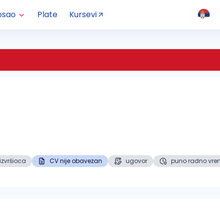
osao
Plate
Kursevi
 izvršioca
CV nije obavezan
ugovor
puno radno vre