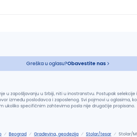
Greška u oglasu?
Obavestite nas
u zapošljavanju u Srbiji, niti u inostranstvu. Postupak selekcije
vor između poslodavca i zaposlenog. Svi pojmovi u oglasima, ko
im ukoliko specifičnim zahtevima posla nije drugačije propisano.
o
Beograd
Građevina, geodezija
Stolar/tesar
Stolar/M