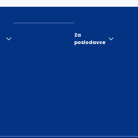
Za
poslodavce