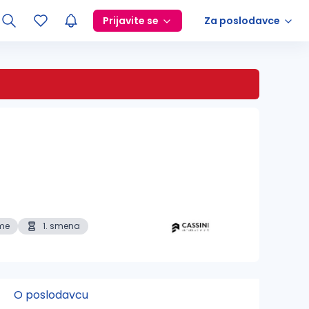
Prijavite se
Za poslodavce
me
1. smena
O poslodavcu