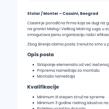
Stolar / Monter – Cassini, Beograd
Cassini je porodična firma koja se dugi ni
na granici Malog i Velikog Mokrog Luga, u 
omogućava jasnu organizaciju rada i efikasn
Zbog širenja obima posla, trenutno smo u p
Opis posla
Sklapanje elemenata od već isečenog
Priprema nameštaja za montažu
Montaža nameštaja
Kvalifikacije
Minimum III stepen stručne spreme
Minimum 3 godine radnog iskustva na i
Poželjna vozačka dozvola