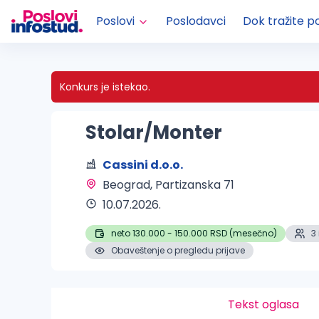
Poslovi
Poslodavci
Dok tražite p
Konkurs je istekao.
Stolar/Monter
Cassini d.o.o.
Beograd
, Partizanska 71
10.07.2026.
neto 130.000 - 150.000 RSD (mesečno)
3
Obaveštenje o pregledu prijave
Tekst oglasa