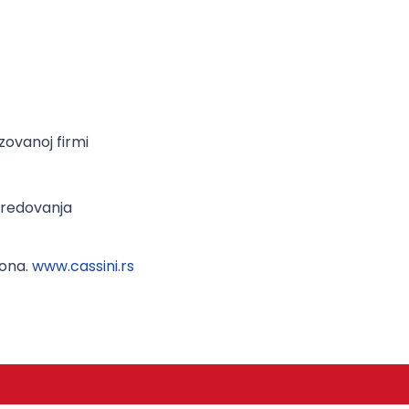
zovanoj firmi
predovanja
fona.
www.cassini.rs