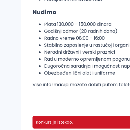
Nudimo
Plata 130.000 – 150.000 dinara
Godišnji odmor (20 radnih dana)
Radno vreme 08:00 – 16:00
Stabilno zaposlenje u rastućoj i organi
Neradni državni i verski praznici
Rad u moderno opremljenom pogonu
Dugoročna saradnja i mogućnost na
Obezbeđen lični alat i uniforme
Više informacija možete dobiti putem tele
Konkurs je istekao.