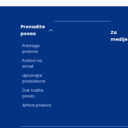
Pronađite
Za
posao
medije
Pretraga
poslova
Poslovi na
email
Upoznajte
poslodavce
Dok tražite
posao
Arhiva poslova