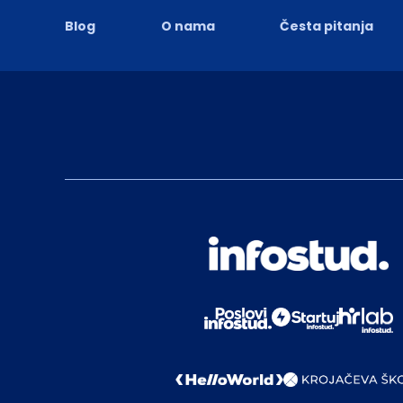
Blog
O nama
Česta pitanja