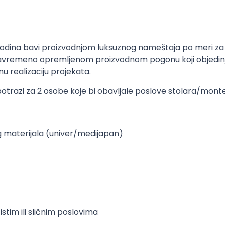
z godina bavi proizvodnjom luksuznog nameštaja po meri za
savremeno opremljenom proizvodnom pogonu koji objedinjuje
u realizaciju projekata.
otrazi za 2 osobe koje bi obavljale poslove stolara/mont
 materijala (univer/medijapan)
stim ili sličnim poslovima