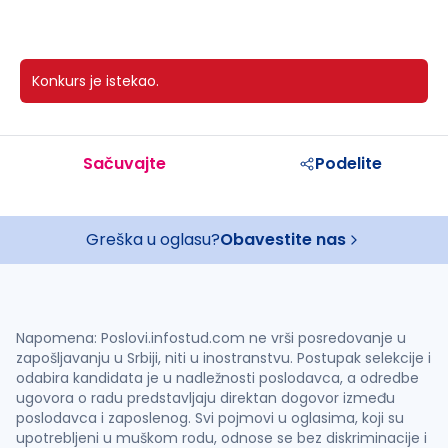
Konkurs je istekao.
Sačuvajte
Podelite
Greška u oglasu?
Obavestite nas
Napomena: Poslovi.infostud.com ne vrši posredovanje u
zapošljavanju u Srbiji, niti u inostranstvu. Postupak selekcije i
odabira kandidata je u nadležnosti poslodavca, a odredbe
ugovora o radu predstavljaju direktan dogovor između
poslodavca i zaposlenog. Svi pojmovi u oglasima, koji su
upotrebljeni u muškom rodu, odnose se bez diskriminacije i