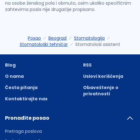
na osobe ženskog pola i obrnuto, osim ukoliko specifičnim
zahtevima posla nije drugačije propisano.
Posao
Beograd
Stomatologija
Stomatološki tehničar
Stomatološi asistent
Blog
RSS
O nama
Uslovi korišćenja
Česta pitanja
Obaveštenje o
privatnosti
Kontaktirajte nas
Pronađite posao
Pretraga poslova