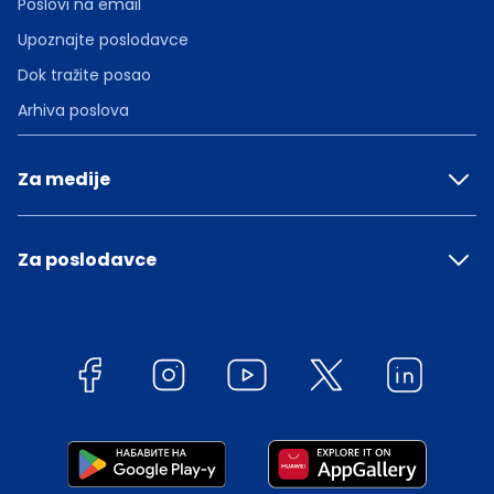
Poslovi na email
Upoznajte poslodavce
Dok tražite posao
Arhiva poslova
Za medije
Za poslodavce