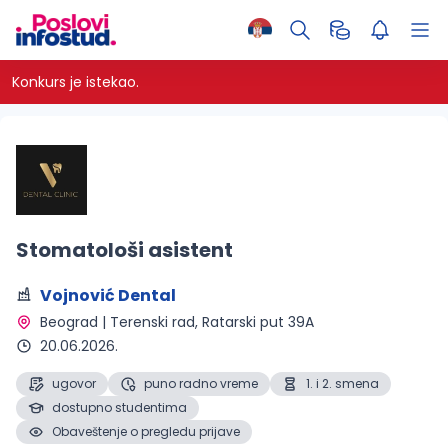
Konkurs je istekao.
Stomatološi asistent
Vojnović Dental
Beograd | Terenski rad
, Ratarski put 39A
20.06.2026.
ugovor
puno radno vreme
1. i 2. smena
dostupno studentima
Obaveštenje o pregledu prijave