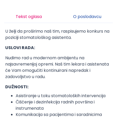
Tekst oglasa
O poslodavcu
U želji da proširimo naš tim, raspisujemo konkurs na
poziciji stomatološkog asistenta.
USLOVI RADA:
Nudimo rad u modernom ambijentu na
najsavremenijoj opremi. Naš tim lekara i asistenata
će Vam omogućiti kontinuirani napredak i
zadovoljstvo u radu.
DUŽNOSTI:
Asistiranje u toku stomatoloških intervencija
Čišćenje i dezinfekcija radnih površina i
instrumenata
Komunikacija sa pacijentima i saradnicima