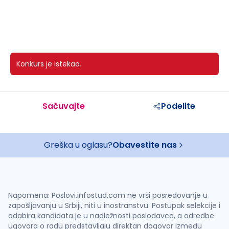
Konkurs je istekao.
Sačuvajte
Podelite
Greška u oglasu?
Obavestite nas
Napomena: Poslovi.infostud.com ne vrši posredovanje u
zapošljavanju u Srbiji, niti u inostranstvu. Postupak selekcije i
odabira kandidata je u nadležnosti poslodavca, a odredbe
ugovora o radu predstavljaju direktan dogovor između