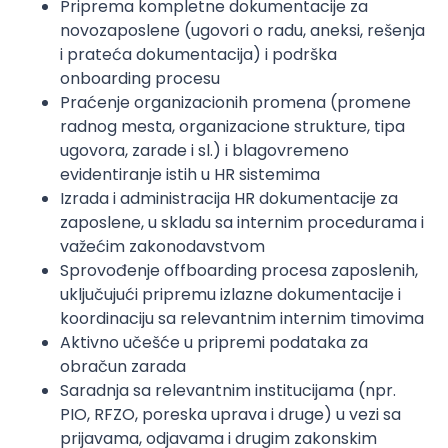
Priprema kompletne dokumentacije za
novozaposlene (ugovori o radu, aneksi, rešenja
i prateća dokumentacija) i podrška
onboarding procesu
Praćenje organizacionih promena (promene
radnog mesta, organizacione strukture, tipa
ugovora, zarade i sl.) i blagovremeno
evidentiranje istih u HR sistemima
Izrada i administracija HR dokumentacije za
zaposlene, u skladu sa internim procedurama i
važećim zakonodavstvom
Sprovođenje offboarding procesa zaposlenih,
uključujući pripremu izlazne dokumentacije i
koordinaciju sa relevantnim internim timovima
Aktivno učešće u pripremi podataka za
obračun zarada
Saradnja sa relevantnim institucijama (npr.
PIO, RFZO, poreska uprava i druge) u vezi sa
prijavama, odjavama i drugim zakonskim