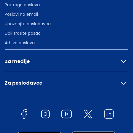
Pretraga poslova
Poslovi na email
Upoznajte poslodavce
Dok tražite posao
Arhiva poslova
Za medije
Za poslodavce