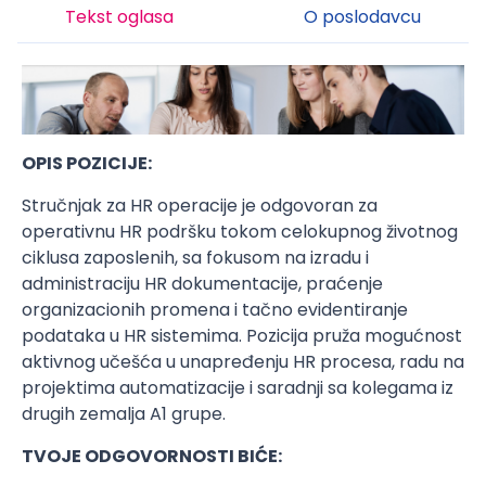
Tekst oglasa
O poslodavcu
OPIS POZICIJE:
Stručnjak za HR operacije je odgovoran za
operativnu HR podršku tokom celokupnog životnog
ciklusa zaposlenih, sa fokusom na izradu i
administraciju HR dokumentacije, praćenje
organizacionih promena i tačno evidentiranje
podataka u HR sistemima. Pozicija pruža mogućnost
aktivnog učešća u unapređenju HR procesa, radu na
projektima automatizacije i saradnji sa kolegama iz
drugih zemalja A1 grupe.
TVOJE ODGOVORNOSTI BIĆE: