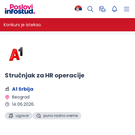
Konkurs je istekao.
Stručnjak za HR operacije
A1 Srbija
Beograd 
14.06.2026.
ugovor
puno radno vreme