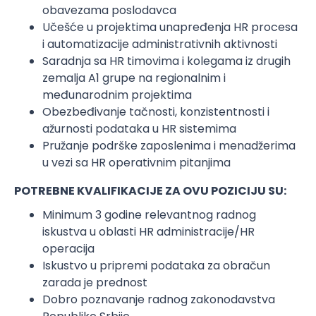
obavezama poslodavca
Učešće u projektima unapređenja HR procesa
i automatizacije administrativnih aktivnosti
Saradnja sa HR timovima i kolegama iz drugih
zemalja A1 grupe na regionalnim i
međunarodnim projektima
Obezbeđivanje tačnosti, konzistentnosti i
ažurnosti podataka u HR sistemima
Pružanje podrške zaposlenima i menadžerima
u vezi sa HR operativnim pitanjima
POTREBNE KVALIFIKACIJE ZA OVU POZICIJU SU:
Minimum 3 godine relevantnog radnog
iskustva u oblasti HR administracije/HR
operacija
Iskustvo u pripremi podataka za obračun
zarada je prednost
Dobro poznavanje radnog zakonodavstva