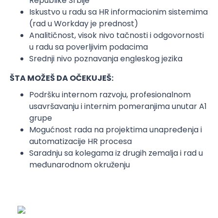
Republike Srbije
Iskustvo u radu sa HR informacionim sistemima
(rad u Workday je prednost)
Analitičnost, visok nivo tačnosti i odgovornosti
u radu sa poverljivim podacima
Srednji nivo poznavanja engleskog jezika
ŠTA MOŽEŠ DA OČEKUJEŠ:
Podršku internom razvoju, profesionalnom
usavršavanju i internim pomeranjima unutar A1
grupe
Mogućnost rada na projektima unapređenja i
automatizacije HR procesa
Saradnju sa kolegama iz drugih zemalja i rad u
međunarodnom okruženju