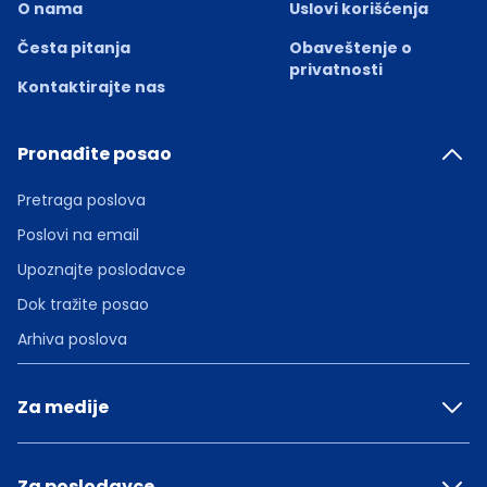
O nama
Uslovi korišćenja
Česta pitanja
Obaveštenje o
privatnosti
Kontaktirajte nas
Pronađite posao
Pretraga poslova
Poslovi na email
Upoznajte poslodavce
Dok tražite posao
Arhiva poslova
Za medije
Za poslodavce