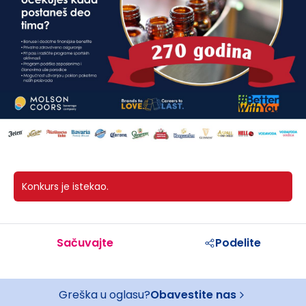
Konkurs je istekao.
Sačuvajte
Podelite
Greška u oglasu?
Obavestite nas