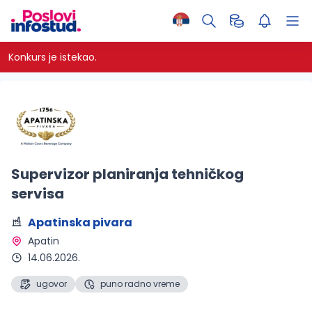
Konkurs je istekao.
Supervizor planiranja tehničkog
servisa
Apatinska pivara
Apatin 
14.06.2026.
ugovor
puno radno vreme