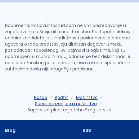
Napomena: Poslovi.infostud.com ne vrši posredovanje u
zapošljavanju u Srbiji, niti u inostranstvu. Postupak selekcije i
odabira kandidata je u nadležnosti poslodavca, a odredbe
ugovora o radu predstavljaju direktan dogovor između
poslodavca i zaposlenog. Svi pojmovi u oglasima, koji su
upotrebljeni u muškom rodu, odnose se bez diskriminacije i
na osobe ženskog pola i obrnuto, osim ukoliko specifičnim
zahtevima posla nije drugačije propisano.
Posao
Apatin
Mašinstvo
Servisni inženjer u mašinstvu
Supervizor planiranja tehničkog servisa
Blog
RSS