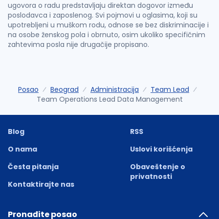
ugovora o radu predstavljaju direktan dogovor između
poslodavca i zaposlenog. Svi pojmovi u oglasima, koji su
upotrebljeni u muškom rodu, odnose se bez diskriminacije i
na osobe ženskog pola i obrnuto, osim ukoliko specifičnim
zahtevima posla nije drugačije propisano.
Posao
Beograd
Administracija
Team Lead
Team Operations Lead Data Management
Blog
RSS
O nama
Uslovi korišćenja
Česta pitanja
Obaveštenje o
privatnosti
Kontaktirajte nas
Pronađite posao