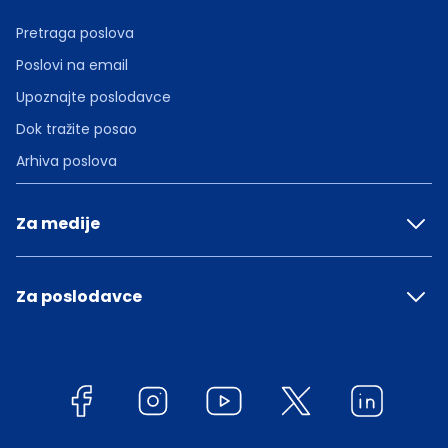
Pretraga poslova
Poslovi na email
Upoznajte poslodavce
Dok tražite posao
Arhiva poslova
Za medije
Za poslodavce