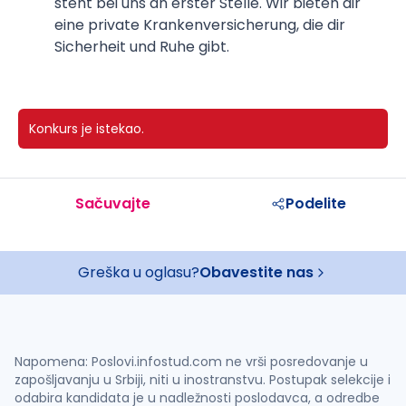
steht bei uns an erster Stelle. Wir bieten dir
eine private Krankenversicherung, die dir
Sicherheit und Ruhe gibt.
Konkurs je istekao.
Sačuvajte
Podelite
Greška u oglasu?
Obavestite nas
Napomena: Poslovi.infostud.com ne vrši posredovanje u
zapošljavanju u Srbiji, niti u inostranstvu. Postupak selekcije i
odabira kandidata je u nadležnosti poslodavca, a odredbe