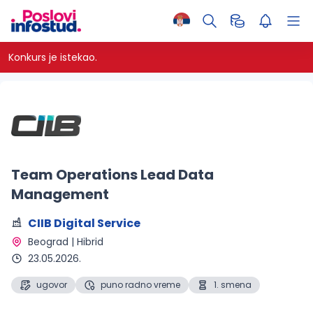
Konkurs je istekao.
Team Operations Lead Data
Management
CIIB Digital Service
Beograd | Hibrid 
23.05.2026.
ugovor
puno radno vreme
1. smena