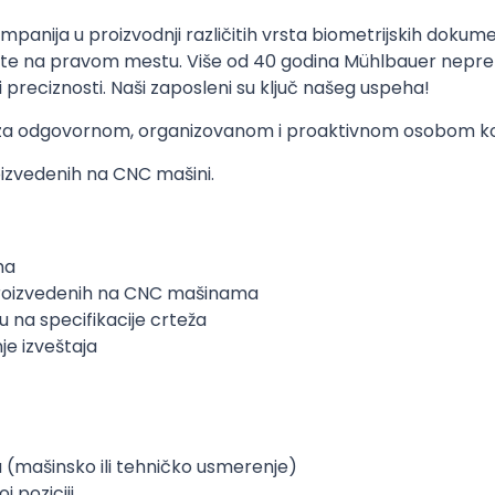
mpanija u proizvodnji različitih vrsta biometrijskih dokum
te na pravom mestu. Više od 40 godina Mühlbauer neprekidn
 preciznosti. Naši zaposleni su ključ našeg uspeha!
 za odgovornom, organizovanom i proaktivnom osobom koja 
izvedenih na CNC mašini.
ma
proizvedenih na CNC mašinama
 na specifikacije crteža
e izveštaja
(mašinsko ili tehničko usmerenje)
 poziciji