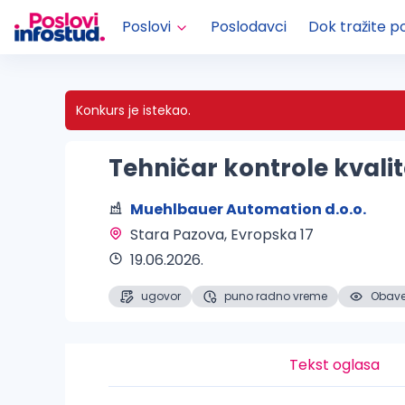
Poslovi
Poslodavci
Dok tražite p
Konkurs je istekao.
Tehničar kontrole kvali
Muehlbauer Automation d.o.o.
Stara Pazova
, Evropska 17
19.06.2026.
ugovor
puno radno vreme
Obaveš
Tekst oglasa