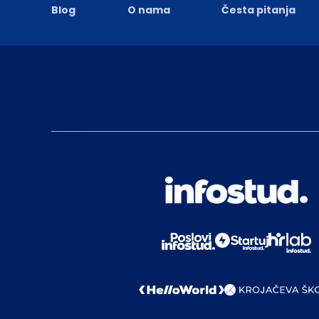
Blog
O nama
Česta pitanja