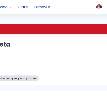
osao
Plate
Kursevi
teta
tenje o pregledu prijave