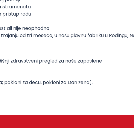
 instrumenata
n pristup radu
st ali nije neophodno
trajanju od tri meseca, u našu glavnu fabriku u Rodingu,
išnji zdravstveni pregled za naše zaposlene
; pokloni za decu, pokloni za Dan žena).