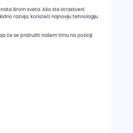
enata širom sveta. Ako ste strastveni
o razvija, koristeći najnoviju tehnologiju
će se pridružiti našem timu na poziciji