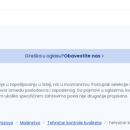
Greška u oglasu?
Obavestite nas
u zapošljavanju u Srbiji, niti u inostranstvu. Postupak selekcije
vor između poslodavca i zaposlenog. Svi pojmovi u oglasima, ko
im ukoliko specifičnim zahtevima posla nije drugačije propisano.
Pazova
Mašinstvo
Tehničar kontrole kvaliteta
Tehničar k