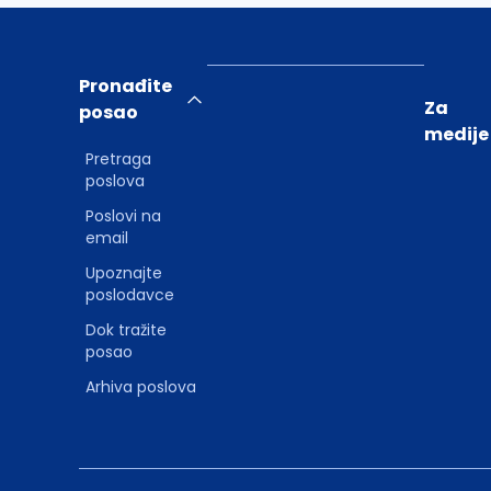
Pronađite
Za
posao
medije
Pretraga
poslova
Poslovi na
email
Upoznajte
poslodavce
Dok tražite
posao
Arhiva poslova