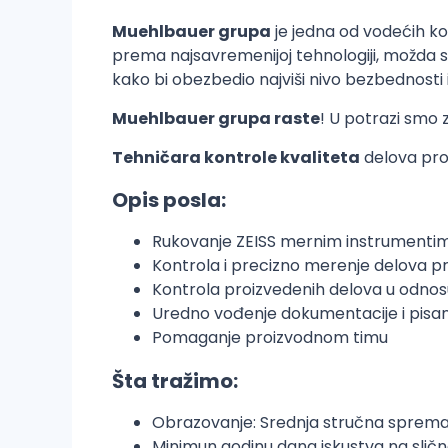
Muehlbauer grupa
je jedna od vodećih ko
prema najsavremenijoj tehnologiji, možda s
kako bi obezbedio najviši nivo bezbednosti i
Muehlbauer grupa raste
! U potrazi smo
Tehničara kontrole kvaliteta
delova pro
Opis posla:
Rukovanje ZEISS mernim instrumenti
Kontrola i precizno merenje delova 
Kontrola proizvedenih delova u odnosu
Uredno vođenje dokumentacije i pisanj
Pomaganje proizvodnom timu
Šta tražimo:
Obrazovanje: Srednja stručna sprema 
Minimun godinu dana iskustva na sličnoj