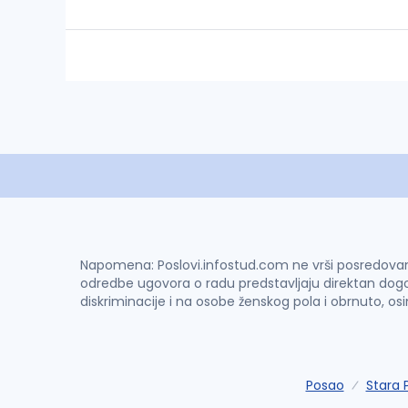
Napomena: Poslovi.infostud.com ne vrši posredovanje 
odredbe ugovora o radu predstavljaju direktan dogo
diskriminacije i na osobe ženskog pola i obrnuto, os
Posao
Stara 