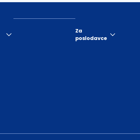
Za
poslodavce