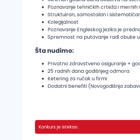
Poznavanje tehničkih crteža i mernih
Struktuiran, samostalan i sistematiča
Kolegijalnost
Poznavanje Engleskog jezika je predno
Spremnost na putovanje radi obuke u 
Šta nudimo:
Privatno zdravstveno osiguranje + god
25 radnih dana godišnjeg odmora
Ketering za ručak u firmi
Dodatni benefiti (Novogodišnja zabava
Konkurs je istekao.