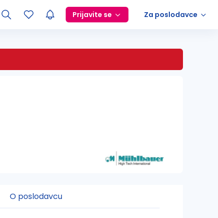
Prijavite se
Za poslodavce
O poslodavcu