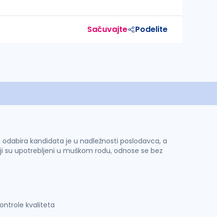
Sačuvajte
Podelite
 i odabira kandidata je u nadležnosti poslodavca, a
ji su upotrebljeni u muškom rodu, odnose se bez
ontrole kvaliteta