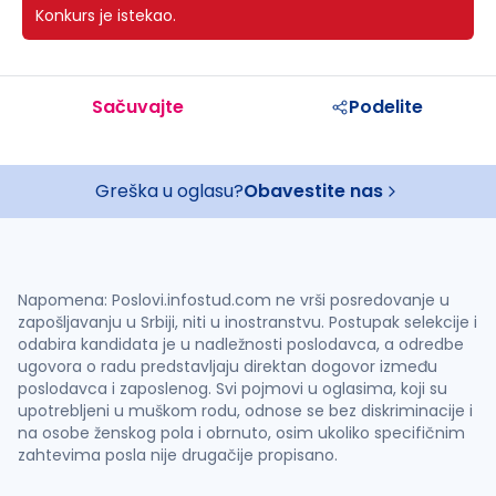
Konkurs je istekao.
Sačuvajte
Podelite
Greška u oglasu?
Obavestite nas
Napomena: Poslovi.infostud.com ne vrši posredovanje u
zapošljavanju u Srbiji, niti u inostranstvu. Postupak selekcije i
odabira kandidata je u nadležnosti poslodavca, a odredbe
ugovora o radu predstavljaju direktan dogovor između
poslodavca i zaposlenog. Svi pojmovi u oglasima, koji su
upotrebljeni u muškom rodu, odnose se bez diskriminacije i
na osobe ženskog pola i obrnuto, osim ukoliko specifičnim
zahtevima posla nije drugačije propisano.