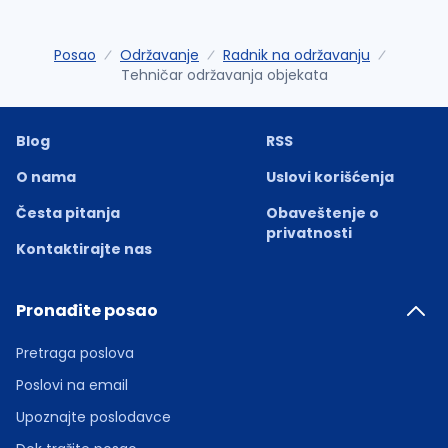
Posao
Održavanje
Radnik na održavanju
Tehničar održavanja objekata
Blog
RSS
O nama
Uslovi korišćenja
Česta pitanja
Obaveštenje o
privatnosti
Kontaktirajte nas
Pronađite posao
Pretraga poslova
Poslovi na email
Upoznajte poslodavce