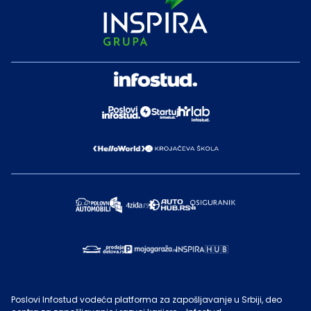
Poslovi Infostud vodeća platforma za zapošljavanje u Srbiji, deo