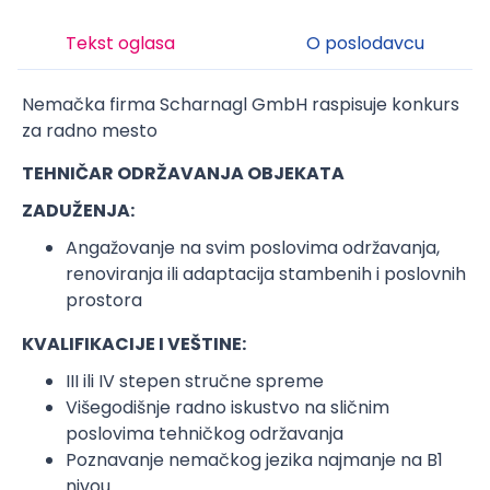
Tekst oglasa
O poslodavcu
Nemačka firma Scharnagl GmbH raspisuje konkurs
za radno mesto
TEHNIČAR ODRŽAVANJA OBJEKATA
ZADUŽENJA:
Angažovanje na svim poslovima održavanja,
renoviranja ili adaptacija stambenih i poslovnih
prostora
KVALIFIKACIJE I VEŠTINE:
III ili IV stepen stručne spreme
Višegodišnje radno iskustvo na sličnim
poslovima tehničkog održavanja
Poznavanje nemačkog jezika najmanje na B1
nivou