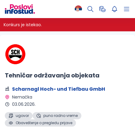
Konkurs je istekao.
Tehničar održavanja objekata
Scharnagl Hoch- und Tiefbau GmbH
Nemačka 
03.06.2026.
ugovor
puno radno vreme
Obaveštenje o pregledu prijave