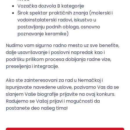
Vozačka dozvola B kategorije
Širok spektar praktičnih znanja (molerski i
vodoinstalaterski radovi, iskustvo u
postavljanju podnih obloga, osnovno
poznavanje keramike)
Nudimo vam sigurno radno mesto uz sve benefite,
dalje usavršavanje i poslovni napredak kao i
podršku prilikom procesa dobijanja radne vize,
preseljenja i integracije.
Ako ste zainteresovani za rad u Nemačkoj i
ispunjavate navedene uslove, pozivamo Vas da se
slanjem Vaše biografije prijavite na ovaj konkurs.
Radujemo se Vašoj prijavi i mogućnosti da
postanete deo našeg tima!