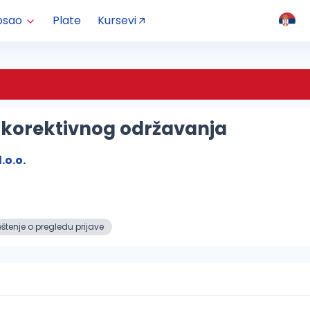
osao
Plate
Kursevi
 korektivnog održavanja
.o.o.
tenje o pregledu prijave