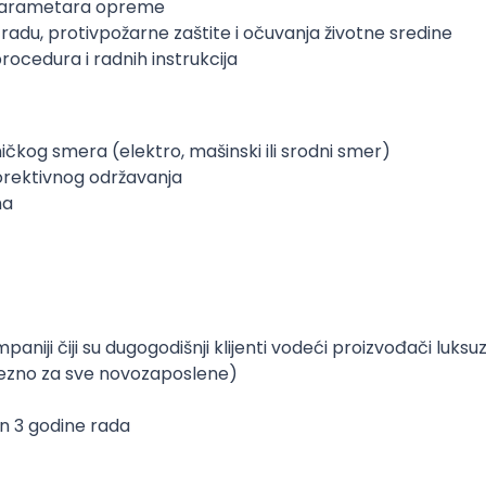
h parametara opreme
radu, protivpožarne zaštite i očuvanja životne sredine
ocedura i radnih instrukcija
čkog smera (elektro, mašinski ili srodni smer)
orektivnog održavanja
ma
aniji čiji su dugogodišnji klijenti vodeći proizvođači luks
avezno za sve novozaposlene)
n 3 godine rada