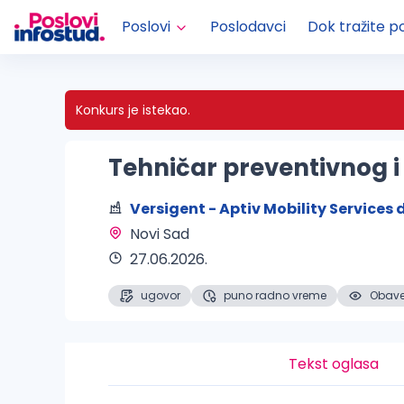
Poslovi
Poslodavci
Dok tražite p
Konkurs je istekao.
Tehničar preventivnog i
Versigent - Aptiv Mobility Services d
Novi Sad 
27.06.2026.
ugovor
puno radno vreme
Obaveš
Tekst oglasa