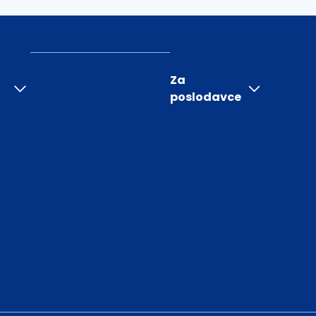
Za
poslodavce