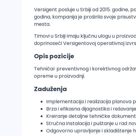
Versigent posluje u Srbiji od 2015. godine
godina, kompanija je proširila svoje prisus
mesta.
Timovi u Srbiji imaju ključnu ulogu u proizvo
doprinoseći Versigentovoj operativnoj izvrs
Opis pozicije
Tehničar preventivnog i korektivnog održ
opreme u proizvodnji.
Zaduženja
Implementacija i realizacija planova
Brza i efikasna dijagnostika i rešavan
Kreiranje detaljne tehničke dokument
Stručna instalacija i puštanje u rad
Odgovorno upravljanje i skladištenje 