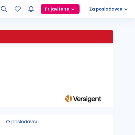
Prijavite se
Za poslodavce
O poslodavcu