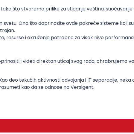
 tako što stvaramo prilike za sticanje veština, suočavanj
m svetu. Ono što doprinosite ovde pokreće sisteme koji su kl
 trajan.
, resurse i okruženje potrebno za visok nivo performansi
doprinositi i videti direktan uticaj svog rada, ohrabrujemo 
6. Kao deo tekućih aktivnosti odvajanja i IT separacije, nek
 razumeti kao da se odnose na Versigent.