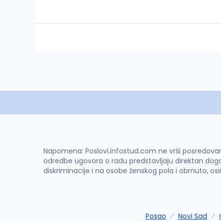
Napomena: Poslovi.infostud.com ne vrši posredovanje 
odredbe ugovora o radu predstavljaju direktan dogo
diskriminacije i na osobe ženskog pola i obrnuto, os
Posao
Novi Sad