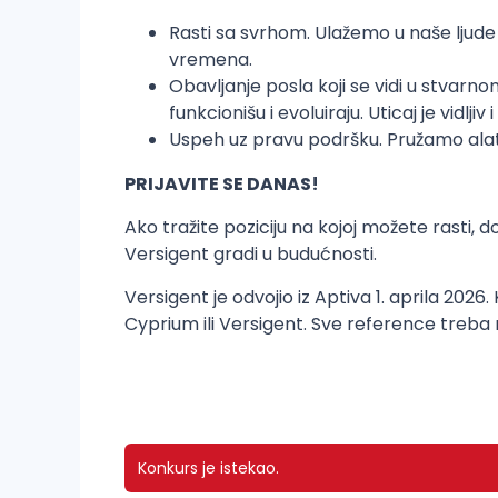
Rasti sa svrhom. Ulažemo u naše ljude
vremena.
Obavljanje posla koji se vidi u stvarno
funkcionišu i evoluiraju. Uticaj je vidljiv i
Uspeh uz pravu podršku. Pružamo alate
PRIJAVITE SE DANAS!
Ako tražite poziciju na kojoj možete rasti, 
Versigent gradi u budućnosti.
Versigent je odvojio iz Aptiva 1. aprila 202
Cyprium ili Versigent. Sve reference treba
Konkurs je istekao.