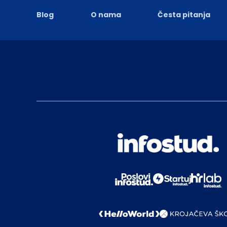
Blog
O nama
Česta pitanja