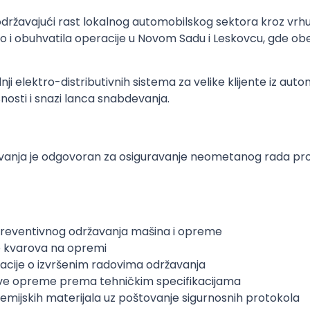
, podržavajući rast lokalnog automobilskog sektora kroz v
tvo i obuhvatila operacije u Novom Sadu i Leskovcu, gde ob
dnji elektro-distributivnih sistema za velike klijente iz auto
nosti i snazi lanca snabdevanja.
avanja je odgovoran za osiguravanje neometanog rada pro
 preventivnog održavanja mašina i opreme
je kvarova na opremi
acije o izvršenim radovima održavanja
 nove opreme prema tehničkim specifikacijama
hemijskih materijala uz poštovanje sigurnosnih protokola