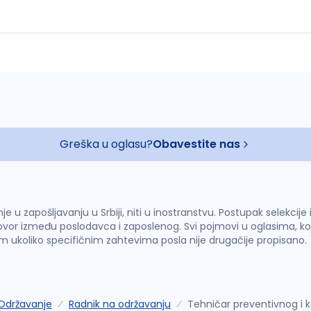
Greška u oglasu?
Obavestite nas
u zapošljavanju u Srbiji, niti u inostranstvu. Postupak selekcije
vor između poslodavca i zaposlenog. Svi pojmovi u oglasima, ko
im ukoliko specifičnim zahtevima posla nije drugačije propisano.
Održavanje
Radnik na održavanju
Tehničar preventivnog i 