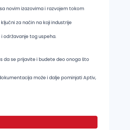
e sa novim izazovima i razvojem tokom
jučni za način na koji industrije
 i održavanje tog uspeha.
vas da se prijavite i budete deo onoga što
a dokumentacija može i dalje pominjati Aptiv,