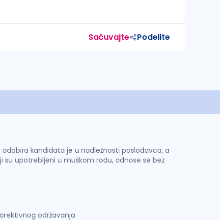
Sačuvajte
Podelite
 i odabira kandidata je u nadležnosti poslodavca, a
ji su upotrebljeni u muškom rodu, odnose se bez
korektivnog održavanja