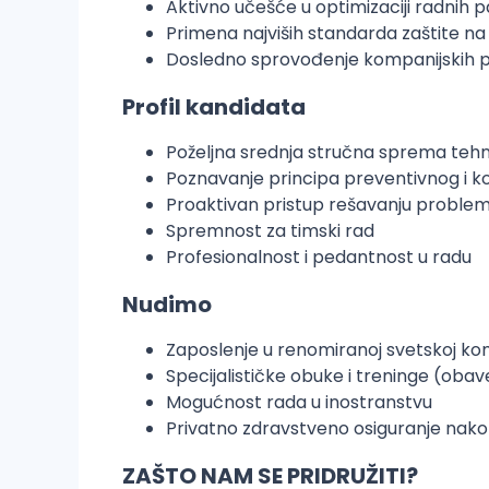
Aktivno učešće u optimizaciji radni
Primena najviših standarda zaštite na 
Dosledno sprovođenje kompanijskih pr
Profil kandidata
Poželjna srednja stručna sprema tehni
Poznavanje principa preventivnog i k
Proaktivan pristup rešavanju proble
Spremnost za timski rad
Profesionalnost i pedantnost u radu
Nudimo
Zaposlenje u renomiranoj svetskoj komp
Specijalističke obuke i treninge (ob
Mogućnost rada u inostranstvu
Privatno zdravstveno osiguranje nako
ZAŠTO NAM SE PRIDRUŽITI?