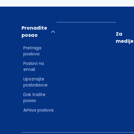
Pronađite
Za
posao
medije
Pretraga
poslova
Poslovi na
email
Upoznajte
poslodavce
Dok tražite
posao
Arhiva poslova