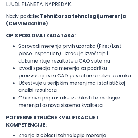
LJUDI. PLANETA. NAPREDAK.
Naziv pozicije:
Tehničar za tehnologiju merenja
(CMM Machine)
OPIS POSLOVA I ZADATAKA:
Sprovodi merenja prvih uzoraka (First/Last
piece Inspection) i izrađuje izveštaje i
dokumentuje rezultate u CAQ sistemu
Izvodi specijalna merenja za podršku
proizvodnji i vrši CAD povratne analize uzoraka
Učestvuje u serijskim merenjima i statističkoj
analizi rezultata
Obučava pripravnike iz oblasti tehnologije
merenja i osnova sistema kvaliteta
POTREBNE STRUČNE KVALIFIKACIJE I
KOMPETENCIJE:
Znanje iz oblasti tehnologije merenja i