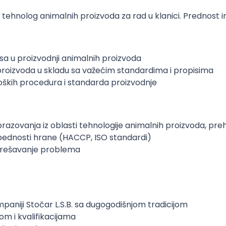
ju tehnolog animalnih proizvoda za rad u klanici. Prednost i
sa u proizvodnji animalnih proizvoda
proizvoda u skladu sa važećim standardima i propisima
ških procedura i standarda proizvodnje
brazovanja iz oblasti tehnologije animalnih proizvoda, pre
bednosti hrane (HACCP, ISO standardi)
 rešavanje problema
paniji Stočar L.S.B. sa dugogodišnjom tradicijom
om i kvalifikacijama