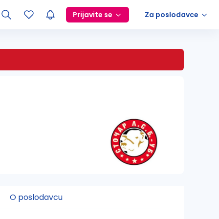
Prijavite se
Za poslodavce
O poslodavcu