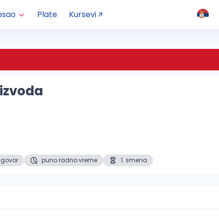
osao
Plate
Kursevi
izvoda
ugovor
puno radno vreme
1. smena