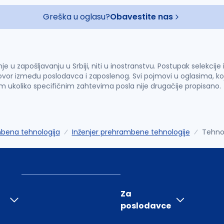
Greška u oglasu?
Obavestite nas
u zapošljavanju u Srbiji, niti u inostranstvu. Postupak selekcije
vor između poslodavca i zaposlenog. Svi pojmovi u oglasima, ko
im ukoliko specifičnim zahtevima posla nije drugačije propisano.
bena tehnologija
Inženjer prehrambene tehnologije
Tehno
Za
poslodavce