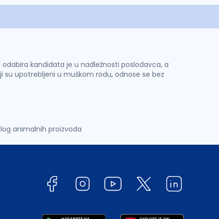
 i odabira kandidata je u nadležnosti poslodavca, a
ji su upotrebljeni u muškom rodu, odnose se bez
log animalnih proizvoda