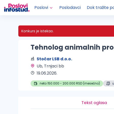
Poslovi
Poslodavci
Dok tražite p
Konkurs je istekao.
Tehnolog animalnih pro
Stočar LSB d.o.o.
Ub
, Trnjaci bb
19.06.2026.
neto 150.000 - 200.000 RSD (mesečno)
Tekst oglasa