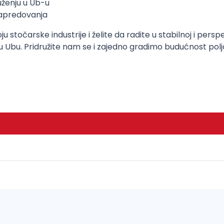
uženju u Ub-u
napredovanja
 stočarske industrije i želite da radite u stabilnoj i perspe
 Ubu. Pridružite nam se i zajedno gradimo budućnost polj