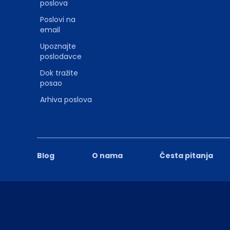
poslova
Poslovi na
email
Upoznajte
poslodavce
Dok tražite
posao
Arhiva poslova
Blog
O nama
Česta pitanja