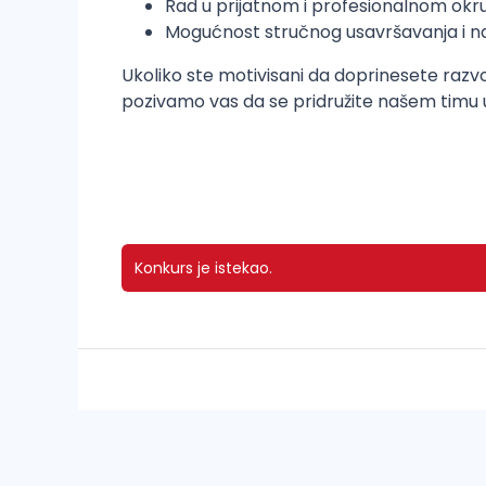
Rad u prijatnom i profesionalnom okr
Mogućnost stručnog usavršavanja i 
Ukoliko ste motivisani da doprinesete razvoju
pozivamo vas da se pridružite našem timu u
Konkurs je istekao.