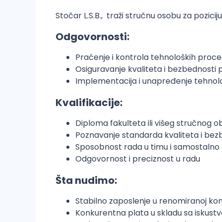
Stočar L.S.B., traži stručnu osobu za pozici
Odgovornosti:
Praćenje i kontrola tehnoloških proce
Osiguravanje kvaliteta i bezbednosti 
Implementacija i unapređenje tehnolo
Kvalifikacije:
Diploma fakulteta ili višeg stručnog o
Poznavanje standarda kvaliteta i bez
Sposobnost rada u timu i samostalno
Odgovornost i preciznost u radu
Šta nudimo:
Stabilno zaposlenje u renomiranoj kom
Konkurentna plata u skladu sa iskustv