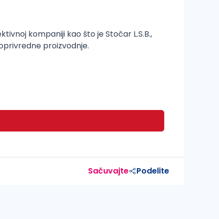
ktivnoj kompaniji kao što je Stočar L.S.B.,
oprivredne proizvodnje.
Sačuvajte
Podelite