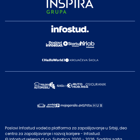
Poslovi Infostud vodeća platforma za zapošljavanje u Srbiji, deo
centra za zapošljavanje i razvoj karijere - Infostud.
©
Infostud rešenja d.o.o. Subotica
, 2000 -
2026
. Sadržaj sajta