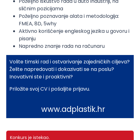
Poželjno iskustvo rada u auto industriji, na
sličnim pozicijama
Poželjno poznavanje alata i metodologija:
FMEA, 8D, 5why
Aktivno korišćenje engleskog jezika u govoru i
pisanju
Napredno znanje rada na računaru
Volite timski rad i ostvarivanje zajedničkih ciljeva?
Želite napredovati i dokazivati se na poslu?
Inovativni ste i proaktivni?
Priložite svoj CV i pošaljite prijavu.
www.adplastik.hr
Konkurs je istekao.