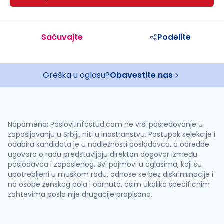
Sačuvajte
Podelite
Greška u oglasu?
Obavestite nas
Napomena: Poslovi.infostud.com ne vrši posredovanje u
zapošljavanju u Srbiji, niti u inostranstvu. Postupak selekcije i
odabira kandidata je u nadležnosti poslodavca, a odredbe
ugovora o radu predstavljaju direktan dogovor između
poslodavca i zaposlenog. Svi pojmovi u oglasima, koji su
upotrebljeni u muškom rodu, odnose se bez diskriminacije i
na osobe ženskog pola i obrnuto, osim ukoliko specifičnim
zahtevima posla nije drugačije propisano.