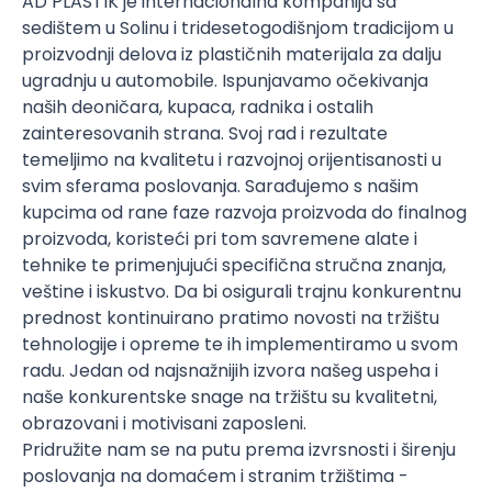
AD PLASTIK je internacionalna kompanija sa
sedištem u Solinu i tridesetogodišnjom tradicijom u
proizvodnji delova iz plastičnih materijala za dalju
ugradnju u automobile. Ispunjavamo očekivanja
naših deoničara, kupaca, radnika i ostalih
zainteresovanih strana. Svoj rad i rezultate
temeljimo na kvalitetu i razvojnoj orijentisanosti u
svim sferama poslovanja. Sarađujemo s našim
kupcima od rane faze razvoja proizvoda do finalnog
proizvoda, koristeći pri tom savremene alate i
tehnike te primenjujući specifična stručna znanja,
veštine i iskustvo. Da bi osigurali trajnu konkurentnu
prednost kontinuirano pratimo novosti na tržištu
tehnologije i opreme te ih implementiramo u svom
radu. Jedan od najsnažnijih izvora našeg uspeha i
naše konkurentske snage na tržištu su kvalitetni,
obrazovani i motivisani zaposleni.
Pridružite nam se na putu prema izvrsnosti i širenju
poslovanja na domaćem i stranim tržištima -