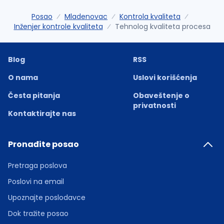
Posao
Mladenovac
Kontrola kvaliteta
Inženjer kontrole kvaliteta
Tehnolog kvaliteta procesa
Blog
RSS
O nama
Uslovi korišćenja
Česta pitanja
Obaveštenje o
privatnosti
Kontaktirajte nas
Pronađite posao
Pretraga poslova
Poslovi na email
Upoznajte poslodavce
Dok tražite posao