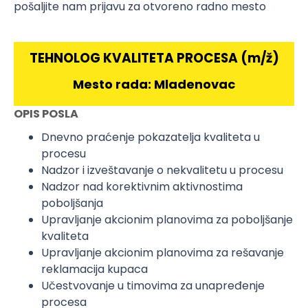
pošaljite nam prijavu za otvoreno radno mesto
TEHNOLOG KVALITETA PROCESA (m/ž)
Mesto rada: Mladenovac
OPIS POSLA
Dnevno praćenje pokazatelja kvaliteta u
procesu
Nadzor i izveštavanje o nekvalitetu u procesu
Nadzor nad korektivnim aktivnostima
poboljšanja
Upravljanje akcionim planovima za poboljšanje
kvaliteta
Upravljanje akcionim planovima za rešavanje
reklamacija kupaca
Učestvovanje u timovima za unapređenje
procesa