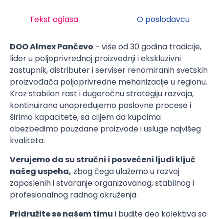
Tekst oglasa
O poslodavcu
DOO Almex Pančevo
- više od 30 godina tradicije,
lider u poljoprivrednoj proizvodnji i ekskluzivni
zastupnik, distributer i serviser renomiranih svetskih
proizvođača poljoprivredne mehanizacije u regionu.
Kroz stabilan rast i dugoročnu strategiju razvoja,
kontinuirano unapređujemo poslovne procese i
širimo kapacitete, sa ciljem da kupcima
obezbedimo pouzdane proizvode i usluge najvišeg
kvaliteta.
Verujemo da su stručni i posvećeni ljudi ključ
našeg uspeha,
zbog čega ulažemo u razvoj
zaposlenih i stvaranje organizovanog, stabilnog i
profesionalnog radnog okruženja.
Pridružite se našem timu
i budite deo kolektiva sa