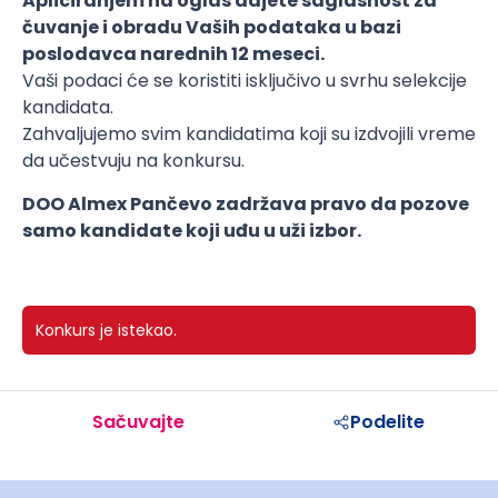
Apliciranjem na oglas dajete saglasnost za
čuvanje i obradu Vaših podataka u bazi
poslodavca narednih 12 meseci.
Vaši podaci će se koristiti isključivo u svrhu selekcije
kandidata.
Zahvaljujemo svim kandidatima koji su izdvojili vreme
da učestvuju na konkursu.
DOO Almex Pančevo zadržava pravo da pozove
samo kandidate koji uđu u uži izbor.
Konkurs je istekao.
Sačuvajte
Podelite