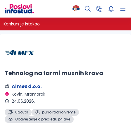
Konkurs je istekao.
Tehnolog na farmi muznih krava
Almex d.o.o.
Kovin
, Mramorak
24.06.2026.
ugovor
puno radno vreme
Obaveštenje o pregledu prijave