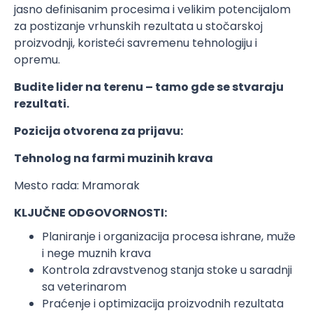
jasno definisanim procesima i velikim potencijalom
za postizanje vrhunskih rezultata u stočarskoj
proizvodnji, koristeći savremenu tehnologiju i
opremu.
Budite lider na terenu – tamo gde se stvaraju
rezultati.
Pozicija otvorena za prijavu:
Tehnolog na farmi muzinih krava
Mesto rada: Mramorak
KLJUČNE ODGOVORNOSTI:
Planiranje i organizacija procesa ishrane, muže
i nege muznih krava
Kontrola zdravstvenog stanja stoke u saradnji
sa veterinarom
Praćenje i optimizacija proizvodnih rezultata