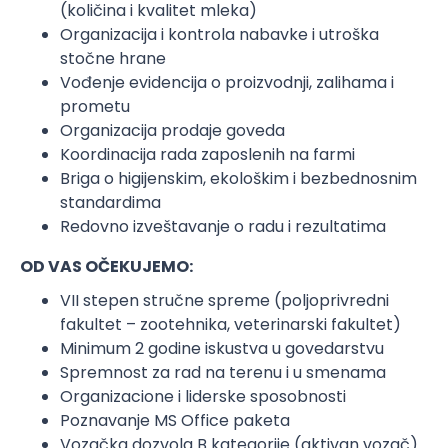
(količina i kvalitet mleka)
Organizacija i kontrola nabavke i utroška
stočne hrane
Vođenje evidencija o proizvodnji, zalihama i
prometu
Organizacija prodaje goveda
Koordinacija rada zaposlenih na farmi
Briga o higijenskim, ekološkim i bezbednosnim
standardima
Redovno izveštavanje o radu i rezultatima
OD VAS OČEKUJEMO:
VII stepen stručne spreme (poljoprivredni
fakultet – zootehnika, veterinarski fakultet)
Minimum 2 godine iskustva u govedarstvu
Spremnost za rad na terenu i u smenama
Organizacione i liderske sposobnosti
Poznavanje MS Office paketa
Vozačka dozvola B kategorije (aktivan vozač)