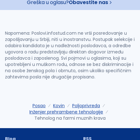
Greška u oglasu?
Obavestite nas
Napomena: Poslovi.infostud.com ne vrši posredovanje u
zapošljavanju u Srbiji, niti u inostranstvu. Postupak selekcije i
odabira kandidata je u nadležnosti poslodavca, a odredbe
ugovora o radu predstavljaju direktan dogovor između
poslodavca i zaposlenog. Svi pojmovi u oglasima, koji su
upotrebljeni u muškom rodu, odnose se bez diskriminacije i
na osobe ženskog pola i obrnuto, osim ukoliko specifičnim
zahtevima posla nije drugačije propisano.
Posao
Kovin
Poljoprivreda
Inženjer prehrambene tehnologije
Tehnolog na farmi muznih krava
Blog
RSS