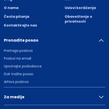
O nama
Uslovi korišćenja
Česta pitanja
Obaveštenje o
privatnosti
Kontaktirajte nas
Pronađite posao
Pretraga poslova
Poslovi na email
Upoznajte poslodavce
Dok tražite posao
Arhiva poslova
Za medije