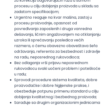
za korekciju odgovarajućih faza u samom
procesu u cilju dobijanja proizvoda u skladu sa
zadatom specifikacijom;
Urgentno reaguje na kvar mašina, zastoj u
procesu proizvodnje, opasnost od
povređivanja zaposlenih i druga vanredna
dešavanja, ličnim angažovanjem na otklanjanju
uzroka ili sprečavanju posledica većih
razmera, o čemu obavezno obaveštava šefa
održavanja, referenta za bezbednost i zdravlje
na radu, neposrednog rukovodioca;
Bez odlaganja vrši prijavu neposrednom
rukovodiocu svaki uočeni problem i poteškoće
u radu;
Sprovodi procedure sistema kvaliteta, dobre
proizvođačke i dobre higijenske prakse, i
obezbeđuje potpunu primenu standard u cilju
dobijanja kvalitetnog i bezbednog proizvoda;
Sarađuje sa drugim organizacionim jedinicama