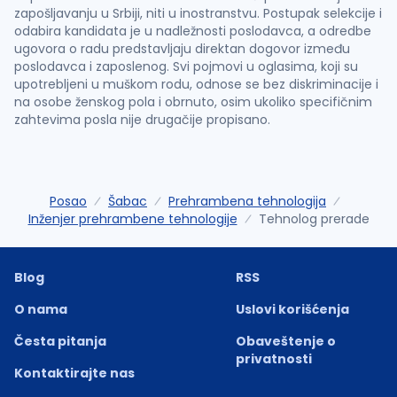
zapošljavanju u Srbiji, niti u inostranstvu. Postupak selekcije i
odabira kandidata je u nadležnosti poslodavca, a odredbe
ugovora o radu predstavljaju direktan dogovor između
poslodavca i zaposlenog. Svi pojmovi u oglasima, koji su
upotrebljeni u muškom rodu, odnose se bez diskriminacije i
na osobe ženskog pola i obrnuto, osim ukoliko specifičnim
zahtevima posla nije drugačije propisano.
Posao
Šabac
Prehrambena tehnologija
Inženjer prehrambene tehnologije
Tehnolog prerade
Blog
RSS
O nama
Uslovi korišćenja
Česta pitanja
Obaveštenje o
privatnosti
Kontaktirajte nas