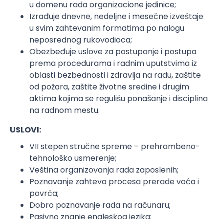
u domenu rada organizacione jedinice;
Izrađuje dnevne, nedeljne i mesečne izveštaje
u svim zahtevanim formatima po nalogu
neposrednog rukovodioca;
Obezbeđuje uslove za postupanje i postupa
prema procedurama i radnim uputstvima iz
oblasti bezbednosti i zdravlja na radu, zaštite
od požara, zaštite životne sredine i drugim
aktima kojima se regulišu ponašanje i disciplina
na radnom mestu.
USLOVI:
VII stepen stručne spreme – prehrambeno-
tehnološko usmerenje;
Veština organizovanja rada zaposlenih;
Poznavanje zahteva procesa prerade voća i
povrća;
Dobro poznavanje rada na računaru;
Pasivno znanje engleskog jezika;