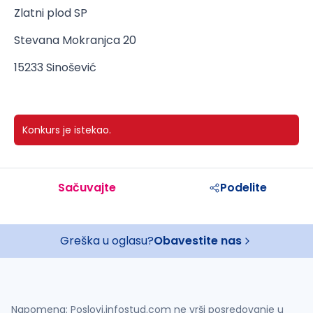
Zlatni plod SP
Stevana Mokranjca 20
15233 Sinošević
Konkurs je istekao.
Sačuvajte
Podelite
Greška u oglasu?
Obavestite nas
Napomena: Poslovi.infostud.com ne vrši posredovanje u