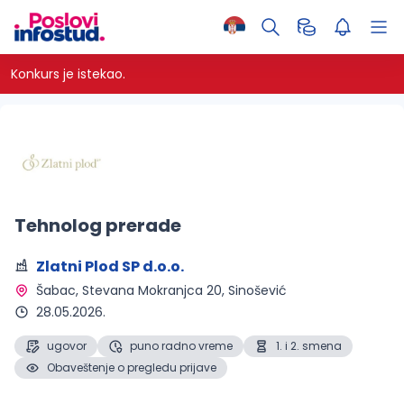
Konkurs je istekao.
Tehnolog prerade
Zlatni Plod SP d.o.o.
Šabac
, Stevana Mokranjca 20, Sinošević
28.05.2026.
ugovor
puno radno vreme
1. i 2. smena
Obaveštenje o pregledu prijave