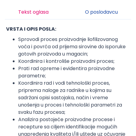
Tekst oglasa
O poslodavcu
VRSTA I OPIS POSLA:
Sprovodi proces proizvodnje liofilizovanog
voća i povrća od prijema sirovine do isporuke
gotovih proizvoda u magacin;
Koordinira i kontroliše proizvodni proces;
Prati rad opreme i evidentira proizvodne
parametre;
Koordinira rad i vodi tehnološki proces,
priprema naloge za radnike u kojima su
sadržani opisi sastojaka, način i vreme
unošenja u proces i tehnološki parametri za
svaku fazu procesa;
Analizira postojeće proizvodne procese i
recepture sa ciljem identifikacije mogućih
unapređenja kvaliteta i/ili uštede uz očuvanje