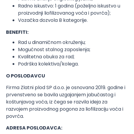
Radno iskustvo: 1 godina (poželjno iskustvo u
proizvodnji liofilizovanog voća i povrća);
Vozačka dozvola B kategorije.
BENEFITI:
Rad u dinamičnom okruženju;
Mogućnost stalnog zaposlenja;
Kvalitetna obuka za rad;
Podrška kolektiva/kolega.
O POSLODAVCU
Firma Zlatni plod SP d.o.o. je osnovana 2019. godine i
prvenstveno se bavila uzgajanjem jabučastog i
koštunjavog voća, iz čega se razvila ideja za
razvojem proizvodnog pogona za liofilizaciju voća i
povrća.
ADRESA POSLODAVCA: