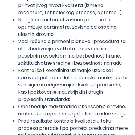
prihvatljivog nivoa kvaliteta (izmena
recepture, tehnološkog procesa, opreme...);
Nadgleda i automatizovane procese te
optimizuje parametre, zavisno od osobina
ulaznih sirovina;
Vodi računa o primeni planova i procedura za
obezbeđivanje kvaliteta proizvoda sa
posebnim aspektom na bezbednost hrane,
zaštitu životne sredine i bezbednost na radu;
Kontroliše i koordinira uzimanje uzoraka i
sprovodi potrebne laboratorijske analize da bi
se osigurao odgovarajući kvalitet proizvoda,
kao i poštovanje industrijskih i drugih
propisanih standarda;
Obezbeđuje maksimalno iskorišćenje sirovine,
ambalaže i repromaterijala, kao i radne snage;
Prati rezultate kontrole kvaliteta u toku
procesa prerade i po potrebi preduzima mere