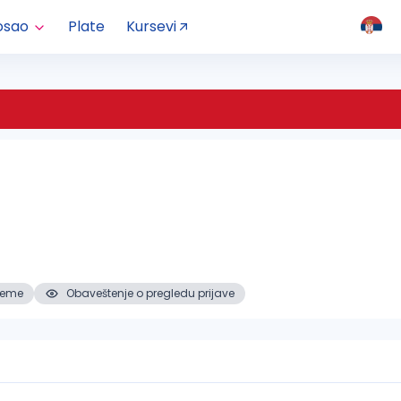
osao
Plate
Kursevi
reme
Obaveštenje o pregledu prijave