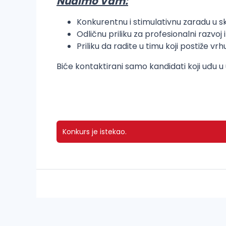
Nudimo Vam:
Konkurentnu i stimulativnu zaradu u s
Odličnu priliku za profesionalni razvoj
Priliku da radite u timu koji postiže vr
Biće kontaktirani samo kandidati koji uđu u u
Konkurs je istekao.