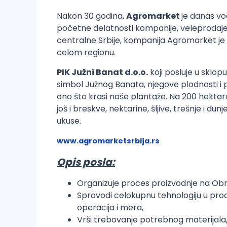
Nakon 30 godina,
Agromarket
je danas vo
početne delatnosti kompanije, veleprodaje
centralne Srbije, kompanija Agromarket je 
celom regionu.
PIK Južni Banat d.o.o.
koji posluje u sklo
simbol Južnog Banata, njegove plodnosti i pri
ono što krasi naše plantaže. Na 200 hektara
još i breskve, nektarine, šljive, trešnje i 
ukuse.
www.agromarketsrbija.rs
Opis posla:
Organizuje proces proizvodnje na Obrač
Sprovodi celokupnu tehnologiju u pro
operacija i mera,
Vrši trebovanje potrebnog materijala,