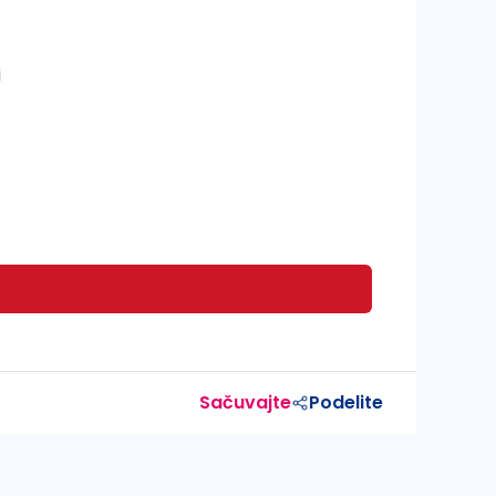
i
Sačuvajte
Podelite