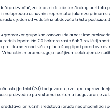
deći proizvođač, zastupnik i distributer širokog portfolia
 i maloprodaje osnovnim repromaterijalom za primarnu p
izrasla u jedan od vodećih snabdevača tržišta pesticida,
pu Agromarket grupe kao osnovnu delatnost ima proizvodnj
rodnih lepota. Na 210 hektara raste čak 7 različitijih sorti
 prostiru se zasadi višnje plantažnog tipa i pored ove dve
dunje. Vrhunskim merama uzgoja i pažljivom selekcijom, iz n
unskoj jedinici (OJ) i odgovoran je za njeno sprovođenje i
cesu proizvodnje po vrstama i sortama i odgovoran je za
 sredstava, priručnih sredstava i oruđa neophodnih za sp