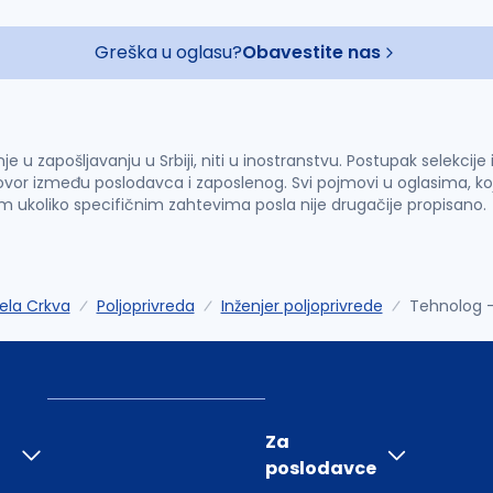
Greška u oglasu?
Obavestite nas
u zapošljavanju u Srbiji, niti u inostranstvu. Postupak selekcije
vor između poslodavca i zaposlenog. Svi pojmovi u oglasima, ko
im ukoliko specifičnim zahtevima posla nije drugačije propisano.
ela Crkva
Poljoprivreda
Inženjer poljoprivrede
Tehnolog -
Za
poslodavce