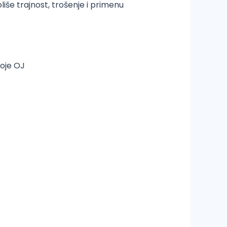
liše trajnost, trošenje i primenu
voje OJ