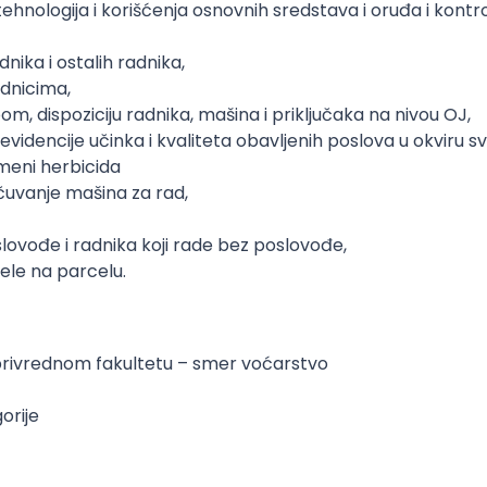
ehnologija i korišćenja osnovnih sredstava i oruđa i kontro
nika i ostalih radnika,
adnicima,
m, dispoziciju radnika, mašina i priključaka na nivou OJ,
videncije učinka i kvaliteta obavljenih poslova u okviru s
imeni herbicida
 čuvanje mašina za rad,
oslovođe i radnika koji rade bez poslovođe,
ele na parcelu.
privrednom fakultetu – smer voćarstvo
orije