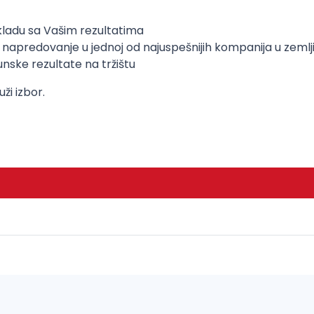
kladu sa Vašim rezultatima
 i napredovanje u jednoj od najuspešnijih kompanija u zemlj
hunske rezultate na tržištu
ži izbor.