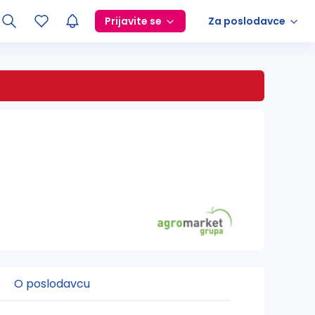
Prijavite se
Za poslodavce
O poslodavcu