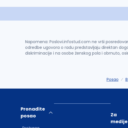
Napomena: Poslovi.infostud.com ne vrši posredovanje 
odredbe ugovora o radu predstavljaju direktan dogo
diskriminacije i na osobe ženskog pola i obrnuto, os
Posao
B
Pronađite
Za
posao
medije