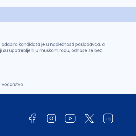
 i odabira kandidata je u nadležnosti poslodavca, a
ji su upotrebljeni u muškom rodu, odnose se bez
 voćarstvo