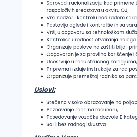
Sprovodi racionalizaciju kod primene t
raspoloživih sredstava u okviru OJ,
Vrši nadzor i kontrolu nad radom sarad
Postavlja oglede i kontroliše ih sa sar
Vrši, u dogovoru sa tehnološkom službo
Kontroliše urednost otvaranja naloga e
Organizuje poslove na zaštiti bilja i pr
Odgovoran je za pravilno korišćenje i
Učestvuje u radu stručnog kolegijuma,
Priprema i izdaje instrukcije za rad p
Organizuje premeštaj radnika sa parc
Uslovi:
Stečeno visoko obrazovanje na poljo
Poznavanje rada na računaru,
Posedovanje vozačke dozvole B kateg
Sa ili bez radnog iskustva