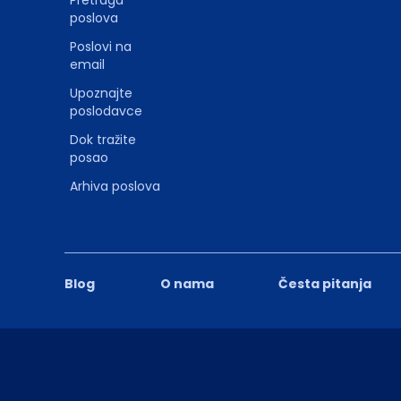
Pretraga
poslova
Poslovi na
email
Upoznajte
poslodavce
Dok tražite
posao
Arhiva poslova
Blog
O nama
Česta pitanja