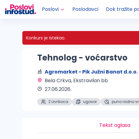
Poslovi
Poslodavci
Dok tražite p
Konkurs je istekao.
Tehnolog - voćarstvo
Agromarket - Pik Južni Banat d.o.o.
Bela Crkva
, Ekstravilan bb
27.06.2026.
2 izvršioca
ugovor
puno radno v
Tekst oglasa