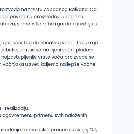
 proizvoda na tržištu Zapadnog Balkana. Od
oljoprivrednu proizvodnju u regionu
 đubriva, semenske robe i garden uređaja u
u jabučastog i koštičavog voća. Jabuka je
 jabuke, ali nisu samo njeni sočni plodovi
 najzastupljenije vrste voća proizvode se
aših voćnjaka u svet šaljemo najlepše voćne
 realizaciju,
 blagovremenu primenu svih naloženih
ovođenje tehnoloških procesa u svojoj OJ,