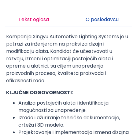
Tekst oglasa
O poslodavcu
Kompanija Xingyu Automotive Lighting Systems je u
potrazi za inženjerom na praksi za dizajn i
modifikaciju alata. Kandidat će učestvovati u
razvoju, izmeni i optimizaciji postojećih alata i
opreme u alatnici, sa ciljem unapređenja
proizvodnih procesa, kvaliteta proizvoda i
efikasnosti rada.
KLJUČNE ODGOVORNOSTI:
Analiza postojećih alata i identifikacija
mogućnosti za unapređenje.
Izrada i ažuriranje tehničke dokumentacije,
crteža i 3D modela.
Projektovanje i implementacija izmena dizajna