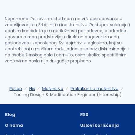
Napomena: Poslovi.infostud.com ne vrši posredovanje u
zapošljavanju u Srbiji, niti u inostranstvu. Postupak selekcije i
odabira kandidata je u nadležnosti poslodavca, a odredbe
ugovora o radu predstavljaju direktan dogovor između
poslodavca i zaposlenog. Svi pojmovi u oglasima, koji su
upotrebljeni u muškom rodu, odnose se bez diskriminacije i
na osobe ženskog pola i obrnuto, osim ukoliko specifičnim
zahtevima posla nije drugačije propisano.
Posao
Niš
Mašinstvo
Praktikant u mašinstvu
Tooling Design & Modification Engineer (Internship)
Blog
RSS
O nama
Uslovi korišćenja