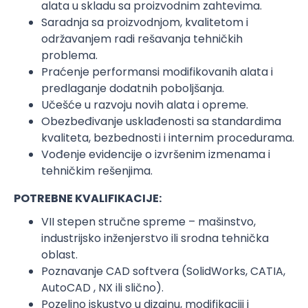
alata u skladu sa proizvodnim zahtevima.
Saradnja sa proizvodnjom, kvalitetom i
održavanjem radi rešavanja tehničkih
problema.
Praćenje performansi modifikovanih alata i
predlaganje dodatnih poboljšanja.
Učešće u razvoju novih alata i opreme.
Obezbeđivanje usklađenosti sa standardima
kvaliteta, bezbednosti i internim procedurama.
Vođenje evidencije o izvršenim izmenama i
tehničkim rešenjima.
POTREBNE KVALIFIKACIJE:
VII stepen stručne spreme – mašinstvo,
industrijsko inženjerstvo ili srodna tehnička
oblast.
Poznavanje CAD softvera (SolidWorks, CATIA,
AutoCAD , NX ili slično).
Pozeljno iskustvo u dizajnu, modifikaciji i