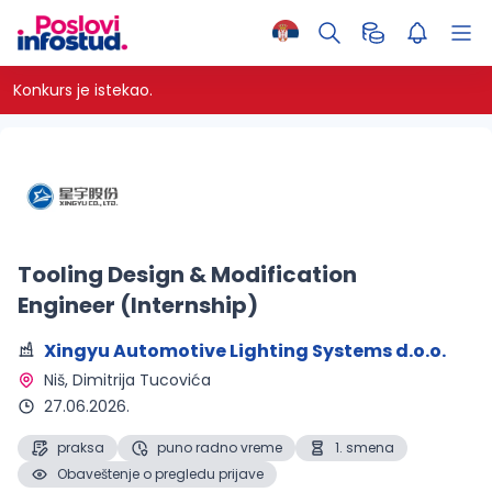
Konkurs je istekao.
Tooling Design & Modification
Engineer (Internship)
Xingyu Automotive Lighting Systems d.o.o.
Niš
, Dimitrija Tucovića
27.06.2026.
praksa
puno radno vreme
1. smena
Obaveštenje o pregledu prijave