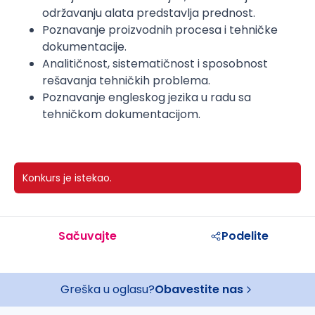
održavanju alata predstavlja prednost.
Poznavanje proizvodnih procesa i tehničke
dokumentacije.
Analitičnost, sistematičnost i sposobnost
rešavanja tehničkih problema.
Poznavanje engleskog jezika u radu sa
tehničkom dokumentacijom.
Konkurs je istekao.
Sačuvajte
Podelite
Greška u oglasu?
Obavestite nas