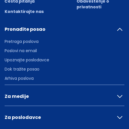
Česta pitanja
Obaveštenje o
privatnosti
Kontaktirajte nas
Pronađite posao
Pretraga poslova
Poslovi na email
Upoznajte poslodavce
Dok tražite posao
Arhiva poslova
Za medije
Za poslodavce