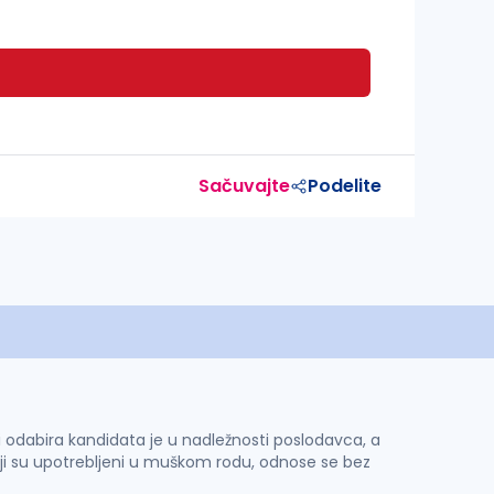
Sačuvajte
Podelite
 i odabira kandidata je u nadležnosti poslodavca, a
ji su upotrebljeni u muškom rodu, odnose se bez