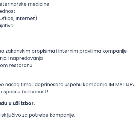
veterinarske medicine
rednost
ffice, Internet)
ijativa
a zakonskim propisima i internim pravilima kompanije
ja i napredovanja
kom restoranu
deo našeg tima i doprinesete uspehu kompanije IM MATIJ
 i uspešnu budućnost!
u u uži izbor.
 isključivo za potrebe kompanije.