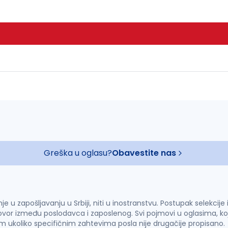
Greška u oglasu?
Obavestite nas
u zapošljavanju u Srbiji, niti u inostranstvu. Postupak selekcije
vor između poslodavca i zaposlenog. Svi pojmovi u oglasima, ko
im ukoliko specifičnim zahtevima posla nije drugačije propisano.