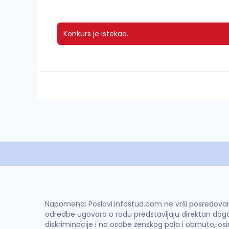
Konkurs je istekao.
Napomena: Poslovi.infostud.com ne vrši posredovanje 
odredbe ugovora o radu predstavljaju direktan dogo
diskriminacije i na osobe ženskog pola i obrnuto, os