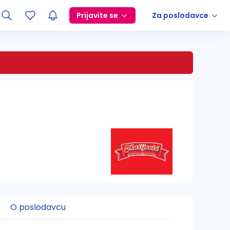
Prijavite se
Za poslodavce
O poslodavcu