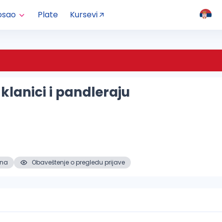
osao
Plate
Kursevi
 klanici i pandleraju
ena
Obaveštenje o pregledu prijave