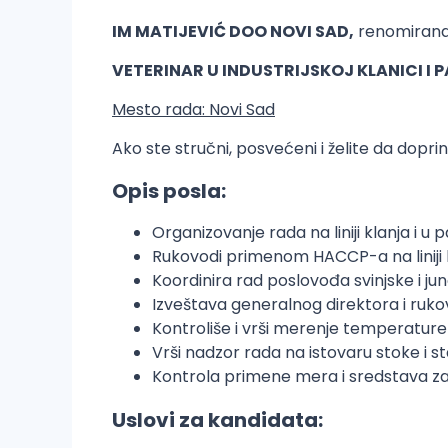
IM MATIJEVIĆ DOO NOVI SAD,
renomirana 
VETERINAR U INDUSTRIJSKOJ KLANICI I
Mesto rada: Novi Sad
Ako ste stručni, posvećeni i želite da dopr
Opis posla:
Organizovanje rada na liniji klanja i u 
Rukovodi primenom HACCP-a na liniji 
Koordinira rad poslovođa svinjske i ju
Izveštava generalnog direktora i ruk
Kontroliše i vrši merenje temperatur
Vrši nadzor rada na istovaru stoke i 
Kontrola primene mera i sredstava za
Uslovi za kandidata: