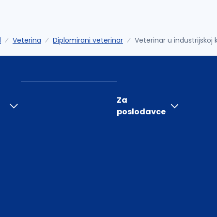
d
Veterina
Diplomirani veterinar
Veterinar u industrijskoj 
Za
poslodavce