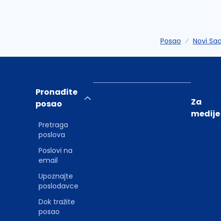
Posao
Novi Sa
Pronađite
Za
posao
medije
Pretraga
poslova
Poslovi na
email
Upoznajte
poslodavce
Dok tražite
posao