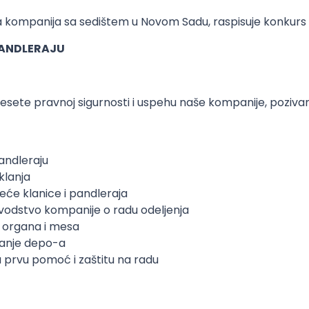
kompanija sa sedištem u Novom Sadu, raspisuje konkurs
 PANDLERAJU
inesete pravnoj sigurnosti i uspehu naše kompanije, poziv
pandleraju
klanja
neće klanice i pandleraja
ovodstvo kompanije o radu odeljenja
e organa i mesa
stanje depo-a
 prvu pomoć i zaštitu na radu