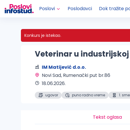
Poslovi
Poslodavci
Dok tražite p
Konkurs je istekao.
Veterinar u industrijskoj
IM Matijević d.o.o.
Novi Sad
, Rumenački put br.86
18.06.2026.
ugovor
puno radno vreme
1. sm
Tekst oglasa