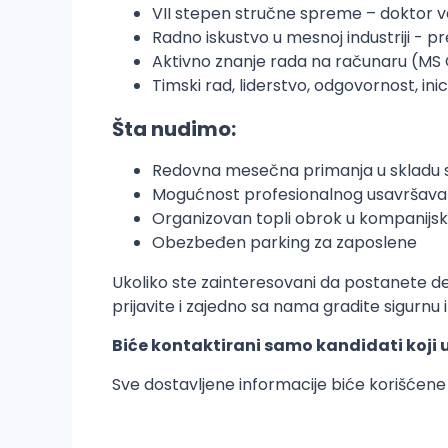
VII stepen stručne spreme – doktor 
Radno iskustvo u mesnoj industriji - p
Aktivno znanje rada na računaru (MS O
Timski rad, liderstvo, odgovornost, inic
Šta nudimo:
Redovna mesečna primanja u skladu s
Mogućnost profesionalnog usavršavan
Organizovan topli obrok u kompanijs
Obezbeđen parking za zaposlene
Ukoliko ste zainteresovani da postanete 
prijavite i zajedno sa nama gradite sigurnu
Biće kontaktirani samo kandidati koji uđ
Sve dostavljene informacije biće korišćene