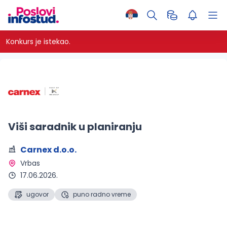
Konkurs je istekao.
Viši saradnik u planiranju
Carnex d.o.o.
Vrbas 
17.06.2026.
ugovor
puno radno vreme