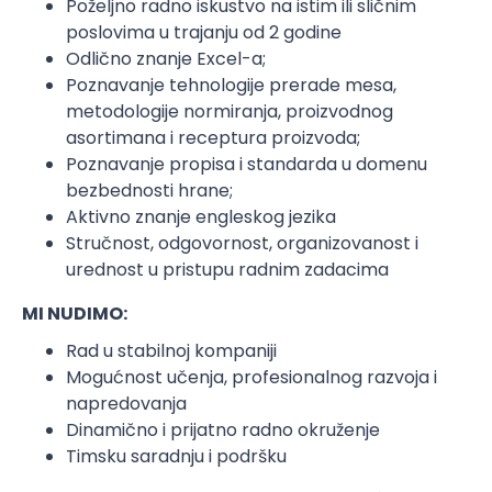
Poželjno radno iskustvo na istim ili sličnim
poslovima u trajanju od 2 godine
Odlično znanje Excel-a;
Poznavanje tehnologije prerade mesa,
metodologije normiranja, proizvodnog
asortimana i receptura proizvoda;
Poznavanje propisa i standarda u domenu
bezbednosti hrane;
Aktivno znanje engleskog jezika
Stručnost, odgovornost, organizovanost i
urednost u pristupu radnim zadacima
MI NUDIMO:
Rad u stabilnoj kompaniji
Mogućnost učenja, profesionalnog razvoja i
napredovanja
Dinamično i prijatno radno okruženje
Timsku saradnju i podršku