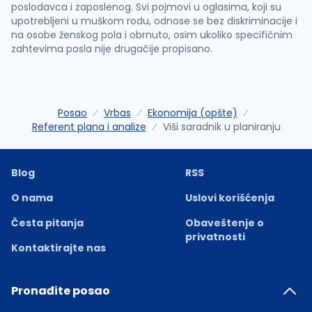
poslodavca i zaposlenog. Svi pojmovi u oglasima, koji su
upotrebljeni u muškom rodu, odnose se bez diskriminacije i
na osobe ženskog pola i obrnuto, osim ukoliko specifičnim
zahtevima posla nije drugačije propisano.
Posao
Vrbas
Ekonomija (opšte)
Referent plana i analize
Viši saradnik u planiranju
Blog
RSS
O nama
Uslovi korišćenja
Česta pitanja
Obaveštenje o
privatnosti
Kontaktirajte nas
Pronađite posao