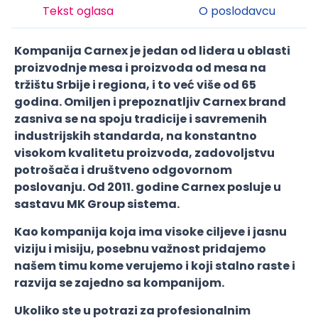
Tekst oglasa
O poslodavcu
Kompanija Carnex je jedan od lidera u oblasti
proizvodnje mesa i proizvoda od mesa na
tržištu Srbije i regiona, i to već više od 65
godina. Omiljen i prepoznatljiv Carnex brand
zasniva se na spoju tradicije i savremenih
industrijskih standarda, na konstantno
visokom kvalitetu proizvoda, zadovoljstvu
potrošača i društveno odgovornom
poslovanju. Od 2011. godine Carnex posluje u
sastavu MK Group sistema.
Kao kompanija koja ima visoke ciljeve i jasnu
viziju i misiju, posebnu važnost pridajemo
našem timu kome verujemo i koji stalno raste i
razvija se zajedno sa kompanijom.
Ukoliko ste u potrazi za profesionalnim