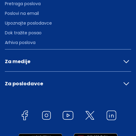
Pretraga poslova
Poslovi na email
Upoznajte poslodavce
Dok tražite posao
Arhiva poslova
Za medije
Za poslodavce