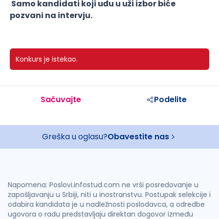
Samo kandidati koji uđu u uži izbor biće
pozvani na intervju.
Konkurs je istekao.
Sačuvajte
Podelite
Greška u oglasu?
Obavestite nas
Napomena: Poslovi.infostud.com ne vrši posredovanje u
zapošljavanju u Srbiji, niti u inostranstvu. Postupak selekcije i
odabira kandidata je u nadležnosti poslodavca, a odredbe
ugovora o radu predstavljaju direktan dogovor između