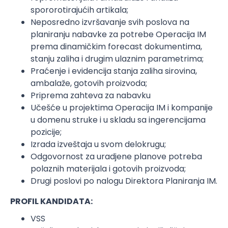
spororotirajućih artikala;
Neposredno izvršavanje svih poslova na
planiranju nabavke za potrebe Operacija IM
prema dinamičkim forecast dokumentima,
stanju zaliha i drugim ulaznim parametrima;
Praćenje i evidencija stanja zaliha sirovina,
ambalaže, gotovih proizvoda;
Priprema zahteva za nabavku
Učešće u projektima Operacija IM i kompanije
u domenu struke i u skladu sa ingerencijama
pozicije;
Izrada izveštaja u svom delokrugu;
Odgovornost za uradjene planove potreba
polaznih materijala i gotovih proizvoda;
Drugi poslovi po nalogu Direktora Planiranja IM.
PROFIL KANDIDATA:
VSS