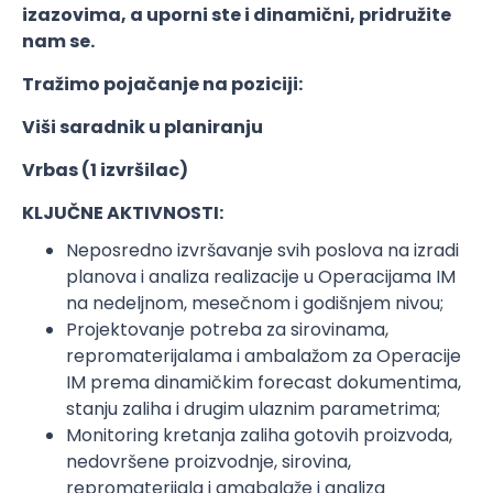
izazovima, a uporni ste i dinamični, pridružite
nam se.
Tražimo pojačanje na poziciji:
Viši saradnik u planiranju
Vrbas (1 izvršilac)
KLJUČNE AKTIVNOSTI:
Neposredno izvršavanje svih poslova na izradi
planova i analiza realizacije u Operacijama IM
na nedeljnom, mesečnom i godišnjem nivou;
Projektovanje potreba za sirovinama,
repromaterijalama i ambalažom za Operacije
IM prema dinamičkim forecast dokumentima,
stanju zaliha i drugim ulaznim parametrima;
Monitoring kretanja zaliha gotovih proizvoda,
nedovršene proizvodnje, sirovina,
repromaterijala i amabalaže i analiza