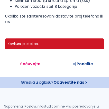
Minimum srednja stručna sprema (SSS)
Položen vozački ispit B kategorije
Ukoliko ste zainteresovani dostavite broj telefona ili
CV.
Konkurs je istekao.
Sačuvajte
Podelite
Greška u oglasu?
Obavestite nas
Napomena: Poslovi.infostud.com ne vrši posredovanje u