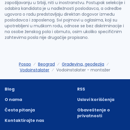
zapošljavanju u Srbiji, niti u inostranstvu. Postupak selekcije i
odabira kandidata je u nadležnosti poslodavca, a odredbe
ugovora o radu predstavljaju direktan dogovor između
poslodavca i zaposlenog. Svi pojmovi u oglasima, koji su
upotrebljeni u muškom rodu, odnose se bez diskriminacije i
na osobe ženskog pola i obrnuto, osim ukoliko specifičnim
zahtevima posla nije drugačije propisano.
Posao
Beograd
Građevina, geodezija
Vodoinstalater
Vodoinstalater - montažer
Blog
RSS
O nama
Uslovi korišćenja
Česta pitanja
Obaveštenje o
privatnosti
Kontaktirajte nas