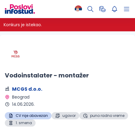
Konkurs je istekao.
Vodoinstalater - montažer
MCGS d.o.o.
Beograd 
14.06.2026.
CV nije obavezan
ugovor
puno radno vreme
1. smena