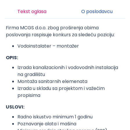
Tekst oglasa
O poslodavcu
Firma MCGS d.o.o. zbog proširenja obima
poslovanja raspisuje konkurs za sledeću poziciju:
Vodoinstalater – montažer
OPIS:
Izrada kanalizacionih i vodovodnih instalacija
na gradilištu
Montaža sanitarnih elemenata
Izrada u skladu sa projektom i važećim
propisima
USLOVI:
Radno iskustvo minimum 1 godinu
Poznavanje alata i mašina