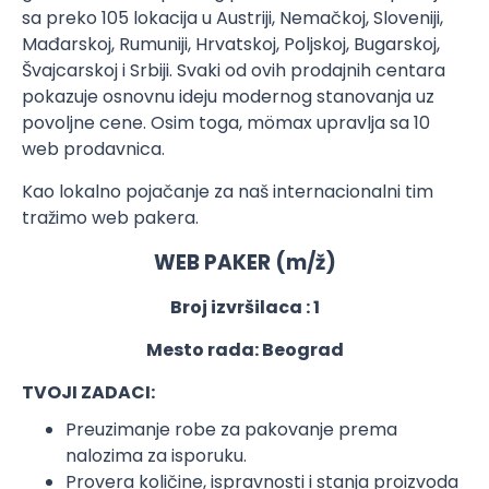
sa preko 105 lokacija u Austriji, Nemačkoj, Sloveniji,
Mađarskoj, Rumuniji, Hrvatskoj, Poljskoj, Bugarskoj,
Švajcarskoj i Srbiji. Svaki od ovih prodajnih centara
pokazuje osnovnu ideju modernog stanovanja uz
povoljne cene. Osim toga, mömax upravlja sa 10
web prodavnica.
Kao lokalno pojačanje za naš internacionalni tim
tražimo web pakera.
WEB PAKER (m/ž)
Broj izvršilaca : 1
Mesto rada: Beograd
TVOJI ZADACI:
Preuzimanje robe za pakovanje prema
nalozima za isporuku.
Provera količine, ispravnosti i stanja proizvoda