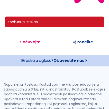
Konkurs je istekao.
Sačuvajte
Podelite
Greška u oglasu?
Obavestite nas
Napomena: Poslovi.infostud.com ne vrši posredovanje u
zapošljavanju u Srbiji, niti u inostranstvu. Postupak selekcije i
odabira kandidata je u nadležnosti poslodavca, a odredbe
ugovora o radu predstavljaju direktan dogovor između
poslodavca i zaposlenog. Svi pojmovi u oglasima, koji su
upotrebljeni u muškom rodu, odnose se bez diskriminacije i