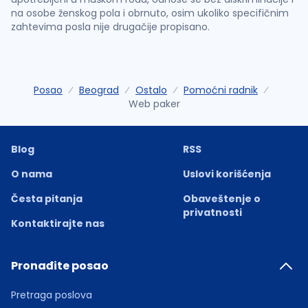
na osobe ženskog pola i obrnuto, osim ukoliko specifičnim
zahtevima posla nije drugačije propisano.
Posao
Beograd
Ostalo
Pomoćni radnik
Web paker
Blog
RSS
O nama
Uslovi korišćenja
Česta pitanja
Obaveštenje o
privatnosti
Kontaktirajte nas
Pronađite posao
Pretraga poslova