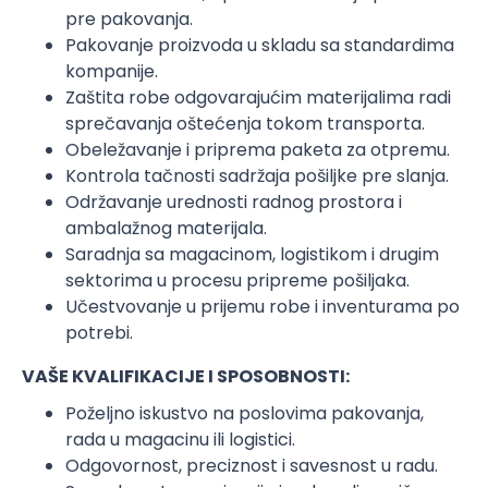
pre pakovanja.
Pakovanje proizvoda u skladu sa standardima
kompanije.
Zaštita robe odgovarajućim materijalima radi
sprečavanja oštećenja tokom transporta.
Obeležavanje i priprema paketa za otpremu.
Kontrola tačnosti sadržaja pošiljke pre slanja.
Održavanje urednosti radnog prostora i
ambalažnog materijala.
Saradnja sa magacinom, logistikom i drugim
sektorima u procesu pripreme pošiljaka.
Učestvovanje u prijemu robe i inventurama po
potrebi.
VAŠE KVALIFIKACIJE I SPOSOBNOSTI:
Poželjno iskustvo na poslovima pakovanja,
rada u magacinu ili logistici.
Odgovornost, preciznost i savesnost u radu.