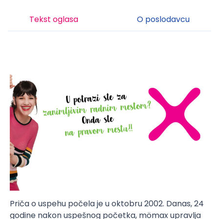
Tekst oglasa
O poslodavcu
Priča o uspehu počela je u oktobru 2002. Danas, 24
godine nakon uspešnog početka, mömax upravlja