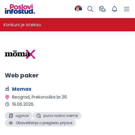
Konkurs je istekao.
Web paker
Momax
Beograd
, Prekonoška br.36
19.06.2026.
ugovor
puno radno vreme
Obaveštenje o pregledu prijave