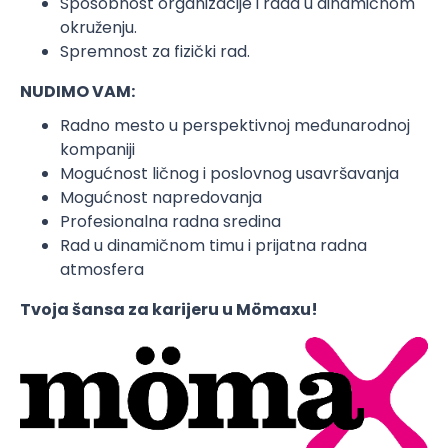
Sposobnost organizacije i rada u dinamičnom
okruženju.
Spremnost za fizički rad.
NUDIMO VAM:
Radno mesto u perspektivnoj međunarodnoj
kompaniji
Mogućnost ličnog i poslovnog usavršavanja
Mogućnost napredovanja
Profesionalna radna sredina
Rad u dinamičnom timu i prijatna radna
atmosfera
Tvoja šansa za karijeru u Mömaxu!