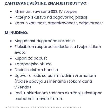
ZAHTEVANE VEŠTINE, ZNANJE I ISKUSTVO:
Minimum završena SSS, IV stepen
Poželjno iskustvo na odgovornoj poziciji
Komunikativnost, organizovanost, odgovornost
MI NUDIMO:
Mogućnost dugoročne saradnje
Fleksibilan raspored usklađen sa tvojim stilom
života
Kuponi za popust
Kompanijska obuća
Dodatni sistem bonusa
Ugovor o radu sa punim radnim vremenom
(rad se obavlja u smenama i tokom dana
vikenda)
Rad u inkluzivnom radnom okruženju, dostupno
osobama sa invaliditetom