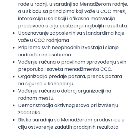
rade u radnji, u saradnji sa Menadžerom radnje,
a u skladu sa principima koji važe u CCC mreži,
interakcija u selekciji i efikasna motivacija
prodavaca u cilju postizanja najboljih rezultata.
Upoznavanje zaposlenih sa standardima koje
važe u CCC radnjama
Priprema svih neophodnih izveštaja i slanje
nadređenim osobama
Vođenje računa o pravilnom sprovođenju svih
preporuka i saveta menadžmenta CCC.
Organizacija predaje pazara, prenos pazara
na sigurno u kancelariju
Vođenje računa o dobroj organizaciji na
radnom mestu.
Demonstracija aktivnog stava pri izvršenju
zadataka.
Bliska saradnja sa Menadžerom prodavnice u
cilju ostvarenje zadatih prodajnih rezultata