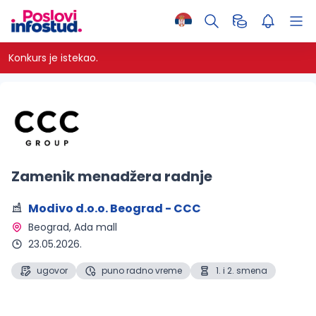
Konkurs je istekao.
Zamenik menadžera radnje
Modivo d.o.o. Beograd - CCC
Beograd
, Ada mall
23.05.2026.
ugovor
puno radno vreme
1. i 2. smena