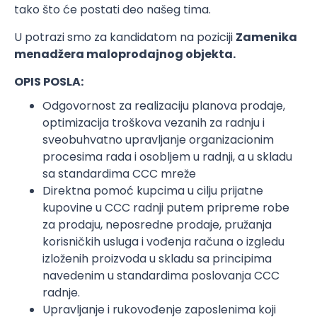
tako što će postati deo našeg tima.
U potrazi smo za kandidatom na poziciji
Zamenika
menadžera maloprodajnog objekta.
OPIS POSLA:
Odgovornost za realizaciju planova prodaje,
optimizacija troškova vezanih za radnju i
sveobuhvatno upravljanje organizacionim
procesima rada i osobljem u radnji, a u skladu
sa standardima CCC mreže
Direktna pomoć kupcima u cilju prijatne
kupovine u CCC radnji putem pripreme robe
za prodaju, neposredne prodaje, pružanja
korisničkih usluga i vođenja računa o izgledu
izloženih proizvoda u skladu sa principima
navedenim u standardima poslovanja CCC
radnje.
Upravljanje i rukovođenje zaposlenima koji