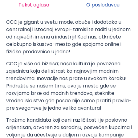
Tekst oglasa
O poslodavcu
CCC je gigant u svetu mode, obuće i dodataka u
centralnoj i istočnoj Evropi-zamislite raditi u jednom
od najvećih imena u industriji! Kod nas, otkrićete
celokupno iskustvo-mesto gde spajamo online i
fizičke prodavnice u jedno!
CCC je više od biznisa; naša kultura je povezana
zajednica koja deli strast ka najnovijim modnim
trendovima. Inovacije nas prate u svakom koraku!
Pridružite se našem timu, ovo je mesto gde se
razvijamo brze od modnih trendova, steknite
vredno iskustvo gde posao nije samo pratiti pravila-
pre svega-sve je jedna velika avantura!
Tražimo kandidata koji ceni različitost i je poslovno
orijentisan, otvoren za saradnju, posvećen kupcima i
voljan je da učestvuje u daljem razvoju kompanije