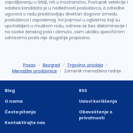
zapošljavanju u Srbiji, niti u inostranstvu. Postupak selekcije i
odabira kandidata je u nadležnosti poslodavca, a odredbe
ugovora o radu predstavljaju direktan dogovor između
poslodavca i zaposlenog. Svi pojmovi u oglasima, koji su
upotrebljeni u muškom rodu, odnose se bez diskriminacije i
na osobe ženskog pola i obrnuto, osim ukoliko specifičnim
zahtevima posla nije drugačije propisano.
Posao
Beograd
Trgovina, prodaja
Menadžer prodavnice
Zamenik menadžera radnje
Blog
RSS
O nama
Uslovi korišćenja
Česta pitanja
Obaveštenje o
privatnosti
Kontaktirajte nas