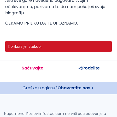
Ako sve gore navedeno odgovara tvojim
očekivanjima, pozivamo te da nam pošalješ svoju
biografiju.
ČEKAMO PRILIKU DA TE UPOZNAMO.
Konkurs je istekao.
Sačuvajte
Podelite
Greška u oglasu?
Obavestite nas
Napomena: Poslovi.infostud.com ne vrši posredovanje u