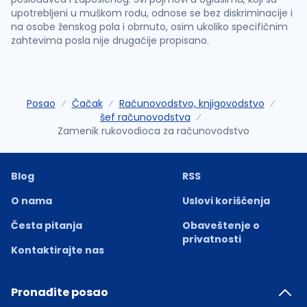
upotrebljeni u muškom rodu, odnose se bez diskriminacije i
na osobe ženskog pola i obrnuto, osim ukoliko specifičnim
zahtevima posla nije drugačije propisano.
Posao
Čačak
Računovodstvo, knjigovodstvo
šef računovodstva
Zamenik rukovodioca za računovodstvo
Blog
RSS
O nama
Uslovi korišćenja
Česta pitanja
Obaveštenje o
privatnosti
Kontaktirajte nas
Pronađite posao