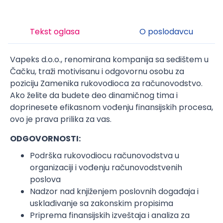
Tekst oglasa
O poslodavcu
Vapeks d.o.o., renomirana kompanija sa sedištem u
Čačku, traži motivisanu i odgovornu osobu za
poziciju Zamenika rukovodioca za računovodstvo.
Ako želite da budete deo dinamičnog tima i
doprinesete efikasnom vođenju finansijskih procesa,
ovo je prava prilika za vas.
ODGOVORNOSTI:
Podrška rukovodiocu računovodstva u
organizaciji i vođenju računovodstvenih
poslova
Nadzor nad knjiženjem poslovnih događaja i
usklađivanje sa zakonskim propisima
Priprema finansijskih izveštaja i analiza za