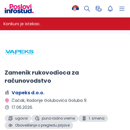
Konkurs je istekao.
Zamenik rukovodioca za
računovodstvo
Vapeks d.o.o.
Čačak
, Radonje Golubovića Goluba 9
17.06.2026.
ugovor
puno radno vreme
1. smena
Obaveštenje o pregledu prijave