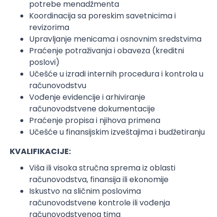
potrebe menadžmenta
Koordinacija sa poreskim savetnicima i
revizorima
Upravljanje menicama i osnovnim sredstvima
Praćenje potraživanja i obaveza (kreditni
poslovi)
Učešće u izradi internih procedura i kontrola u
računovodstvu
Vođenje evidencije i arhiviranje
računovodstvene dokumentacije
Praćenje propisa i njihova primena
Učešće u finansijskim izveštajima i budžetiranju
KVALIFIKACIJE:
Viša ili visoka stručna sprema iz oblasti
računovodstva, finansija ili ekonomije
Iskustvo na sličnim poslovima
računovodstvene kontrole ili vođenja
računovodstvenog tima