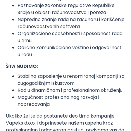
Poznavanje zakonske regulative Republike
Srbije u oblasti računovodstva i poreza
Napredno znanje rada na računaru i korišćenje
računovodstvenih softvera
Organizacione sposobnosti i sposobnost rada
u timu
Odlične komunikacione veštine i odgovornost
u radu
ŠTA NUDIMO:
Stabilno zaposlenje u renomiranoj kompaniji sa
dugogodišnjim iskustvom
Rad u dinamičnom i profesionalnom okruženju.
Mogućnost profesionalnog razvoja i
napredovanja.
Ukoliko želite da postanete deo tima kompanije
Vapeks d.o.o. i doprinesete našem uspehu kroz
profesionalan i odgovoran pristup, pozivamo vas da