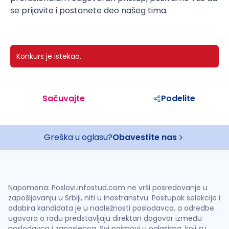
se prijavite i postanete deo našeg tima.
Konkurs je istekao.
Sačuvajte
Podelite
Greška u oglasu?
Obavestite nas
Napomena: Poslovi.infostud.com ne vrši posredovanje u
zapošljavanju u Srbiji, niti u inostranstvu. Postupak selekcije i
odabira kandidata je u nadležnosti poslodavca, a odredbe
ugovora o radu predstavljaju direktan dogovor između
poslodavca i zaposlenog. Svi pojmovi u oglasima, koji su