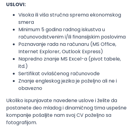
USLOVI:
Visoka ili viša stručna sprema ekonomskog
smera
Minimum 5 godina radnog iskustva u
računovodstvenim i/ili finansijskim poslovima
Poznavanje rada na računaru (MS Office,
Internet Explorer, Outlook Express)
Napredno znanje MS Excel-a (pivot tabele,
itd.)
Sertifikat ovlašćenog računovođe
Znanje engleskog jezika je poželjno ali ne i
obavezno
Ukoliko ispunjavate navedene uslove i želite da
postanete deo mladog i dinamičnog tima uspešne
kompanije pošaljite nam svoj CV poželjno sa
fotografijom.