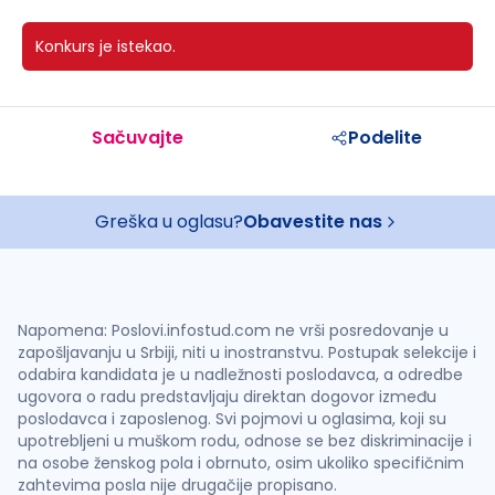
Konkurs je istekao.
Sačuvajte
Podelite
Greška u oglasu?
Obavestite nas
Napomena: Poslovi.infostud.com ne vrši posredovanje u
zapošljavanju u Srbiji, niti u inostranstvu. Postupak selekcije i
odabira kandidata je u nadležnosti poslodavca, a odredbe
ugovora o radu predstavljaju direktan dogovor između
poslodavca i zaposlenog. Svi pojmovi u oglasima, koji su
upotrebljeni u muškom rodu, odnose se bez diskriminacije i
na osobe ženskog pola i obrnuto, osim ukoliko specifičnim
zahtevima posla nije drugačije propisano.