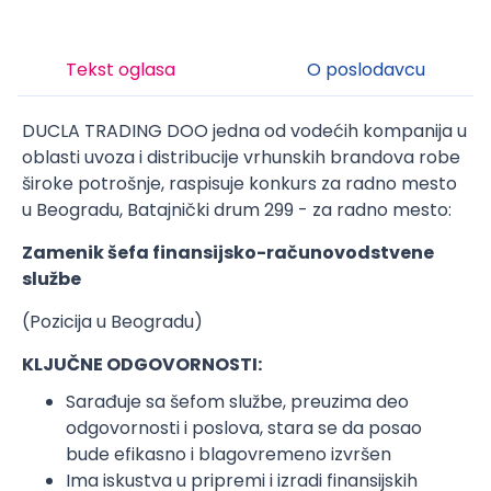
Tekst oglasa
O poslodavcu
DUCLA TRADING DOO jedna od vodećih kompanija u
oblasti uvoza i distribucije vrhunskih brandova robe
široke potrošnje, raspisuje konkurs za radno mesto
u Beogradu, Batajnički drum 299 - za radno mesto:
Zamenik šefa finansijsko-računovodstvene
službe
(Pozicija u Beogradu)
KLJUČNE ODGOVORNOSTI:
Sarađuje sa šefom službe, preuzima deo
odgovornosti i poslova, stara se da posao
bude efikasno i blagovremeno izvršen
Ima iskustva u pripremi i izradi finansijskih