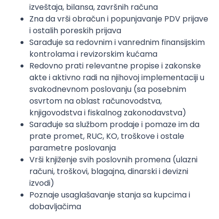
izveštaja, bilansa, završnih računa
Zna da vrši obračun i popunjavanje PDV prijave
i ostalih poreskih prijava
Sarađuje sa redovnim i vanrednim finansijskim
kontrolama i revizorskim kućama
Redovno prati relevantne propise i zakonske
akte i aktivno radi na njihovoj implementaciji u
svakodnevnom poslovanju (sa posebnim
osvrtom na oblast računovodstva,
knjigovodstva i fiskalnog zakonodavstva)
Sarađuje sa službom prodaje i pomaze im da
prate promet, RUC, KO, troškove i ostale
parametre poslovanja
Vrši knjiženje svih poslovnih promena (ulazni
računi, troškovi, blagajna, dinarski i devizni
izvodi)
Poznaje usaglašavanje stanja sa kupcima i
dobavljačima