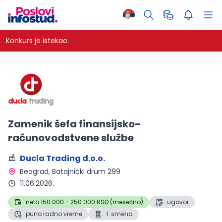
Konkurs je istekao.
Zamenik šefa finansijsko-
računovodstvene službe
Ducla Trading d.o.o.
Beograd
, Batajnički drum 299
11.06.2026.
neto 150.000 - 250.000 RSD (mesečno)
ugovor
puno radno vreme
1. smena