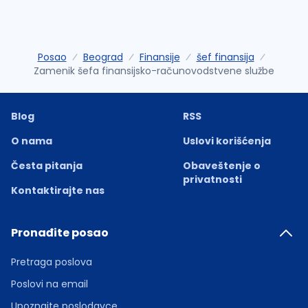
Posao
Beograd
Finansije
šef finansija
Zamenik šefa finansijsko-računovodstvene službe
Blog
RSS
O nama
Uslovi korišćenja
Česta pitanja
Obaveštenje o
privatnosti
Kontaktirajte nas
Pronađite posao
Pretraga poslova
Poslovi na email
Upoznajte poslodavce