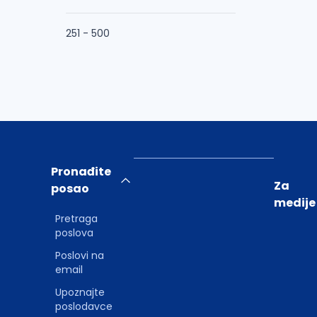
251 - 500
Pronađite
Za
posao
medije
Pretraga
poslova
Poslovi na
email
Upoznajte
poslodavce