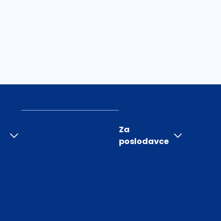
Za
poslodavce