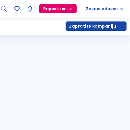
Prijavite se
Za poslodavce
Zapratite kompaniju