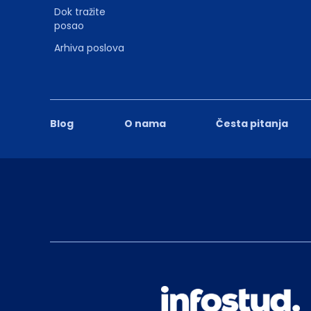
Dok tražite
posao
Arhiva poslova
Blog
O nama
Česta pitanja