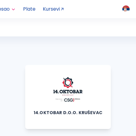
osao
Plate
Kursevi
14.OKTOBAR D.O.O. KRUŠEVAC