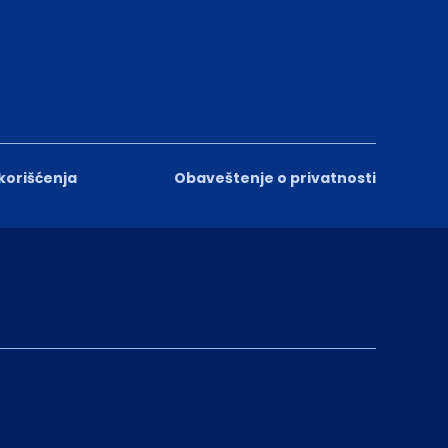
 korišćenja
Obaveštenje o privatnosti