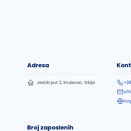
Adresa
Kont
Jasički put 2, Kruševac, Srbija
+38
off
htt
Broj zaposlenih