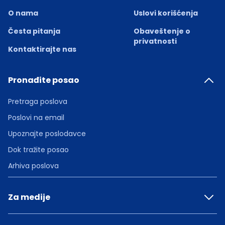
O nama
Uslovi korišćenja
Česta pitanja
Obaveštenje o
privatnosti
Kontaktirajte nas
Pronađite posao
Pretraga poslova
Poslovi na email
Upoznajte poslodavce
Dok tražite posao
Arhiva poslova
Za medije