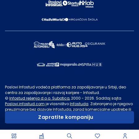
Poslovi Infostud vodeća platforma za zapošljavanje u Srbiji, deo
centra za zapošljavanje i razvoj karijere - Infostud.
©
Infostud rešenja d.o.o. Subotica
, 2000 -
2026
. Sadržaj sajta
Poslovi.infostud.com
je vlasništvo
Infostuda
. Zabranjeno je njegovo
preuzimanje bez dozvole
Infostuda
, zarad komercijalne upotrebe ili
u druge svrhe, osim za lične potrebe posetilaca sajta.
Uslovi
Zapratite kompaniju
korišćenja.