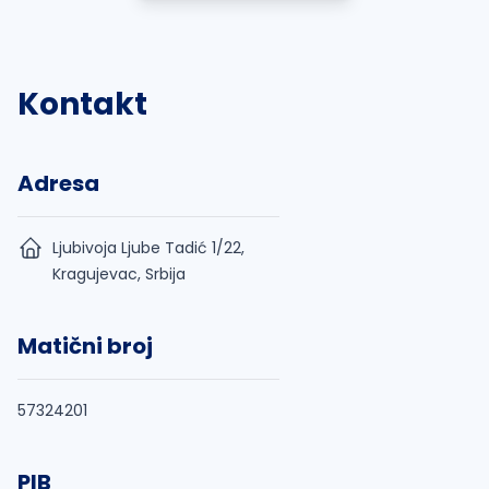
Kontakt
Adresa
Ljubivoja Ljube Tadić 1/22,
Kragujevac, Srbija
Matični broj
57324201
PIB