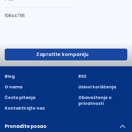
108447116
Zapratite kompaniju
Blog
RSS
O nama
Uslovi korišćenja
Česta pitanja
Obaveštenje o
privatnosti
Kontaktirajte nas
Pronađite posao