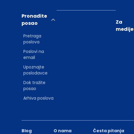
Pronađite
Za
posao
medije
Pretraga
poslova
Poslovi na
email
Upoznajte
poslodavce
Dok tražite
posao
Arhiva poslova
Blog
O nama
Česta pitanja