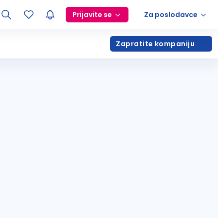
Prijavite se
Za poslodavce
Zapratite kompaniju