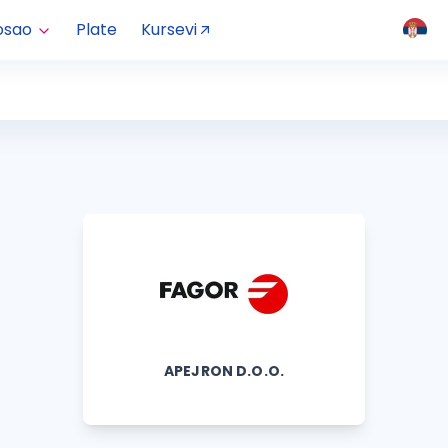
osao
Plate
Kursevi
APEJRON D.O.O.