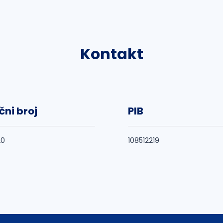
Kontakt
čni broj
PIB
20
108512219