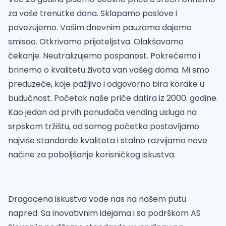
za vaše trenutke dana. Sklapamo poslove i
povezujemo. Vašim dnevnim pauzama dajemo
smisao. Otkrivamo prijateljstva. Olakšavamo
čekanje. Neutralizujemo pospanost. Pokrećemo i
brinemo o kvalitetu života van vašeg doma. Mi smo
preduzeće, koje pažljivo i odgovorno bira korake u
budućnost. Početak naše priče datira iz 2000. godine.
Kao jedan od prvih ponuđača vending usluga na
srpskom tržištu, od samog početka postavljamo
najviše standarde kvaliteta i stalno razvijamo nove
načine za poboljšanje korisničkog iskustva.
Dragocena iskustva vode nas na našem putu
napred. Sa inovativnim idejama i sa podrškom AS