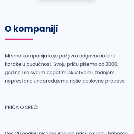
O kompaniji
Mi smo kompanija koja pažljivo i odgovorno bira
korake u budućnost. Svoju priču pišemo od 2000.
godine i sa svojim bogatim iskustvom i znanjem
neprestano unapređujemo naše poslovne procese.
PRIČA O SREĆI
Već 26 godinu pišemo Beoline priču o sreći i brinemo