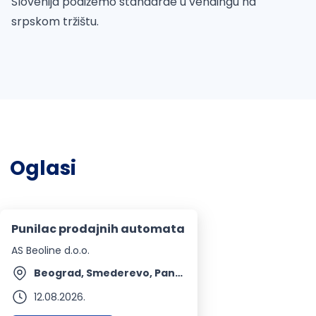
Slovenija podižemo standarde u vendingu na
srpskom tržištu.
Oglasi
Punilac prodajnih automata
AS Beoline d.o.o.
Beograd, Smederevo, Pančevo, Ruma | Terenski rad
12.08.2026.