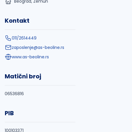
Beograd, Zemun
Kontakt
011/2614449
zaposlenje@as-beoline.rs
www.as-beoline.rs
Matični broj
06536816
PIB
100103371