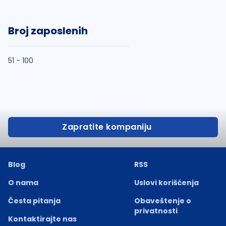
Broj zaposlenih
51 - 100
Zapratite kompaniju
Blog
RSS
O nama
Uslovi korišćenja
Česta pitanja
Obaveštenje o
privatnosti
Kontaktirajte nas